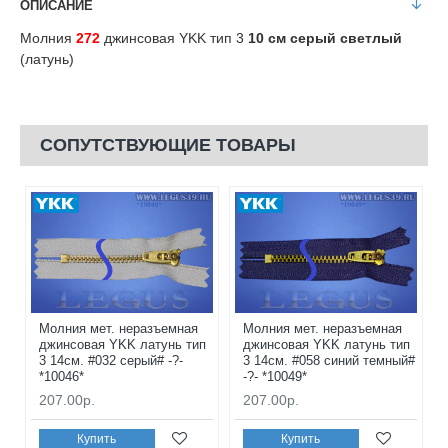
ОПИСАНИЕ
Молния
272
джинсовая YKK тип 3
10 см серый светлый
(латунь)
СОПУТСТВУЮЩИЕ ТОВАРЫ
Молния мет. неразъемная
Молния мет. неразъемная
джинсовая YKK латунь тип
джинсовая YKK латунь тип
3 14см. #032 серый# -?-
3 14см. #058 синий темный#
*10046*
-?- *10049*
207.00р.
207.00р.
Купить
Купить