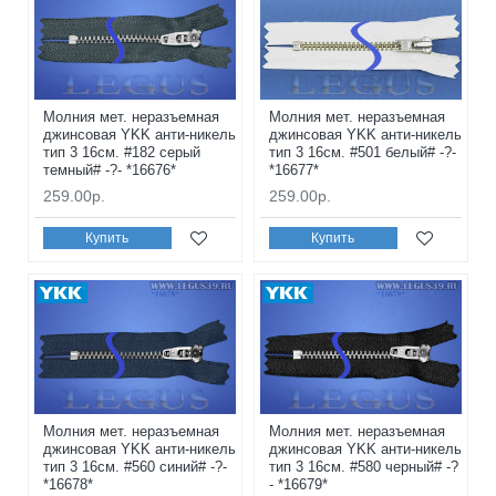
Молния мет. неразъемная
Молния мет. неразъемная
джинсовая YKK анти-никель
джинсовая YKK анти-никель
тип 3 16см. #182 серый
тип 3 16см. #501 белый# -?-
темный# -?- *16676*
*16677*
259.00р.
259.00р.
Купить
Купить
Молния мет. неразъемная
Молния мет. неразъемная
джинсовая YKK анти-никель
джинсовая YKK анти-никель
тип 3 16см. #560 синий# -?-
тип 3 16см. #580 черный# -?
*16678*
- *16679*