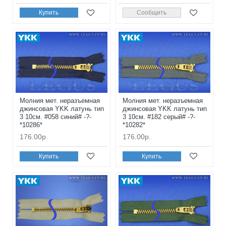
Купить
Сообщить
Молния мет. неразъемная
Молния мет. неразъемная
джинсовая YKK латунь тип
джинсовая YKK латунь тип
3 10см. #058 синий# -?-
3 10см. #182 серый# -?-
*10286*
*10282*
176.00р.
176.00р.
Купить
Купить