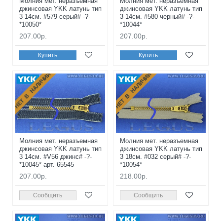
Молния мет. неразъемная
Молния мет. неразъемная
джинсовая YKK латунь тип
джинсовая YKK латунь тип
3 14см. #579 серый# -?-
3 14см. #580 черный# -?-
*10050*
*10044*
207.00р.
207.00р.
Купить
Купить
НЕТ В НАЛИЧИИ
НЕТ В НАЛИЧИИ
Молния мет. неразъемная
Молния мет. неразъемная
джинсовая YKK латунь тип
джинсовая YKK латунь тип
3 14см. #V56 джинс# -?-
3 18см. #032 серый# -?-
*10045* арт. 65545
*10054*
207.00р.
218.00р.
Сообщить
Сообщить