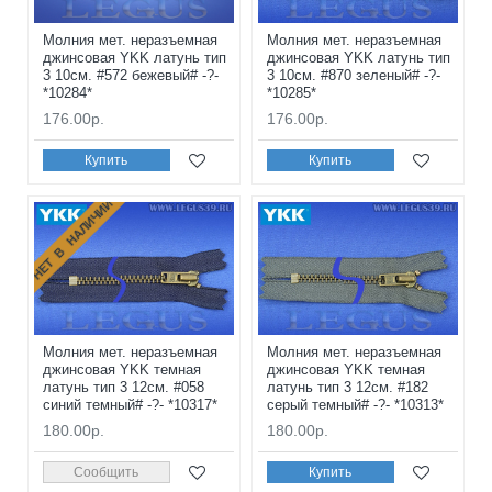
Молния мет. неразъемная
Молния мет. неразъемная
джинсовая YKK латунь тип
джинсовая YKK латунь тип
3 10см. #572 бежевый# -?-
3 10см. #870 зеленый# -?-
*10284*
*10285*
176.00р.
176.00р.
Купить
Купить
НЕТ В НАЛИЧИИ
Молния мет. неразъемная
Молния мет. неразъемная
джинсовая YKK темная
джинсовая YKK темная
латунь тип 3 12см. #058
латунь тип 3 12см. #182
синий темный# -?- *10317*
серый темный# -?- *10313*
180.00р.
180.00р.
Сообщить
Купить