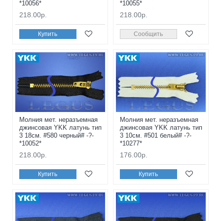
*10056*
*10055*
218.00р.
218.00р.
Купить
Сообщить
Молния мет. неразъемная
Молния мет. неразъемная
джинсовая YKK латунь тип
джинсовая YKK латунь тип
3 18см. #580 черный# -?-
3 10см. #501 белый# -?-
*10052*
*10277*
218.00р.
176.00р.
Купить
Купить