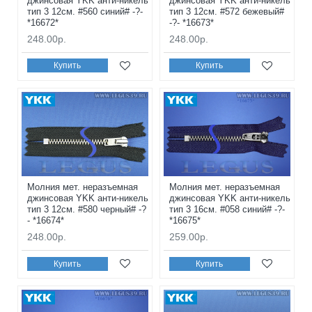
джинсовая YKK анти-никель
джинсовая YKK анти-никель
тип 3 12см. #560 синий# -?-
тип 3 12см. #572 бежевый#
*16672*
-?- *16673*
248.00р.
248.00р.
Купить
Купить
Молния мет. неразъемная
Молния мет. неразъемная
джинсовая YKK анти-никель
джинсовая YKK анти-никель
тип 3 12см. #580 черный# -?
тип 3 16см. #058 синий# -?-
- *16674*
*16675*
248.00р.
259.00р.
Купить
Купить