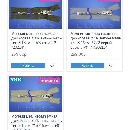
Молния мет. неразъемная
Молния мет. неразъемная
джинсовая YKK анти-никель
джинсовая YKK анти-никель
тип 3 16см. #078 хаки# -?-
тип 3 16см. #272 серый
*20214*
светлый# -?- *20216*
259.00р.
259.00р.
Купить
Купить
НОВИНКА
Молния мет. неразъемная
джинсовая YKK анти-никель
тип 3 16см. #572 бежевый#