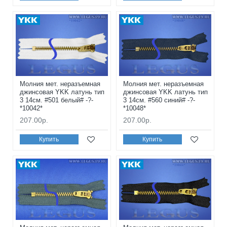
Молния мет. неразъемная
Молния мет. неразъемная
джинсовая YKK латунь тип
джинсовая YKK латунь тип
3 14см. #501 белый# -?-
3 14см. #560 синий# -?-
*10042*
*10048*
207.00р.
207.00р.
Купить
Купить