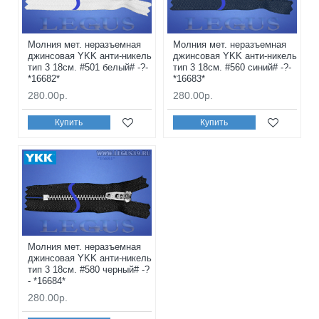
Молния мет. неразъемная
Молния мет. неразъемная
джинсовая YKK анти-никель
джинсовая YKK анти-никель
тип 3 18см. #501 белый# -?-
тип 3 18см. #560 синий# -?-
*16682*
*16683*
280.00р.
280.00р.
Купить
Купить
Молния мет. неразъемная
джинсовая YKK анти-никель
тип 3 18см. #580 черный# -?
- *16684*
280.00р.