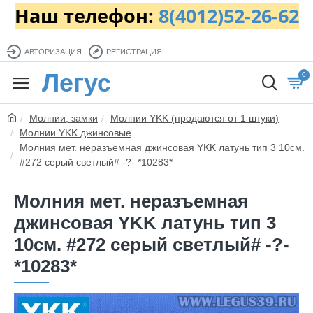
Наш телефон:
8(4012)52-26-62
АВТОРИЗАЦИЯ
РЕГИСТРАЦИЯ
Легус
0
Молнии, замки
Молнии YKK (продаются от 1 штуки)
Молнии YKK джинсовые
Молния мет. неразъемная джинсовая YKK латунь тип 3 10см.
#272 серый светлый# -?- *10283*
Молния мет. неразъемная
джинсовая YKK латунь тип 3
10см. #272 серый светлый# -?-
*10283*