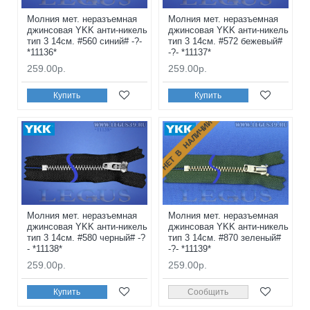
Молния мет. неразъемная
Молния мет. неразъемная
джинсовая YKK анти-никель
джинсовая YKK анти-никель
тип 3 14см. #560 синий# -?-
тип 3 14см. #572 бежевый#
*11136*
-?- *11137*
259.00р.
259.00р.
Купить
Купить
НЕТ В НАЛИЧИИ
Молния мет. неразъемная
Молния мет. неразъемная
джинсовая YKK анти-никель
джинсовая YKK анти-никель
тип 3 14см. #580 черный# -?
тип 3 14см. #870 зеленый#
- *11138*
-?- *11139*
259.00р.
259.00р.
Купить
Сообщить