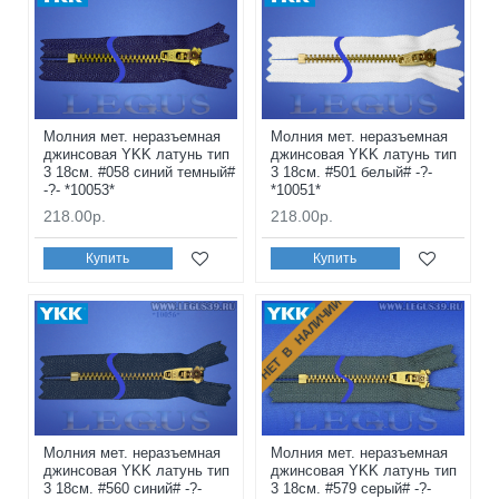
Молния мет. неразъемная
Молния мет. неразъемная
джинсовая YKK латунь тип
джинсовая YKK латунь тип
3 18см. #058 синий темный#
3 18см. #501 белый# -?-
-?- *10053*
*10051*
218.00р.
218.00р.
Купить
Купить
НЕТ В НАЛИЧИИ
Молния мет. неразъемная
Молния мет. неразъемная
джинсовая YKK латунь тип
джинсовая YKK латунь тип
3 18см. #560 синий# -?-
3 18см. #579 серый# -?-