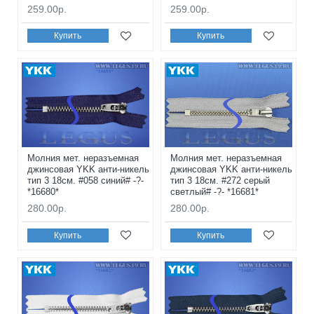
259.00р.
259.00р.
Купить
Купить
Молния мет. неразъемная
Молния мет. неразъемная
джинсовая YKK анти-никель
джинсовая YKK анти-никель
тип 3 18см. #058 синий# -?-
тип 3 18см. #272 серый
*16680*
светлый# -?- *16681*
280.00р.
280.00р.
Купить
Купить