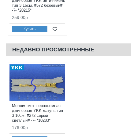
джинсовая YKK анти-никель
тип 3 16см. #572 бежевый#
-?- *20215*
259.00р.
Купить
НЕДАВНО ПРОСМОТРЕННЫЕ
Молния мет. неразъемная
джинсовая YKK латунь тип
3 10см. #272 серый
светлый# -?- *10283*
176.00р.