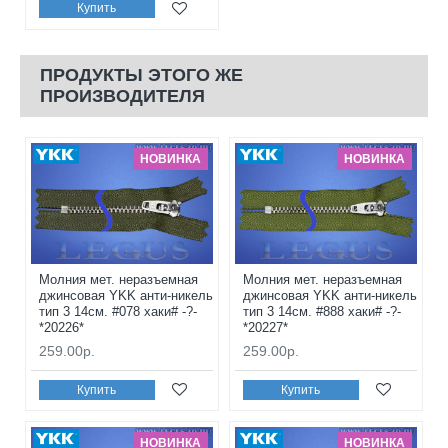
Купить
ПРОДУКТЫ ЭТОГО ЖЕ
ПРОИЗВОДИТЕЛЯ
НОВИНКА
НОВИНКА
Молния мет. неразъемная
Молния мет. неразъемная
джинсовая YKK анти-никель
джинсовая YKK анти-никель
тип 3 14см. #078 хаки# -?-
тип 3 14см. #888 хаки# -?-
*20226*
*20227*
259.00р.
259.00р.
Купить
Купить
НОВИНКА
НОВИНКА