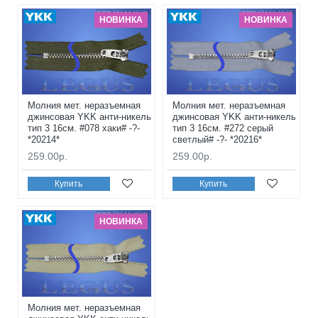
НОВИНКА
НОВИНКА
Молния мет. неразъемная
Молния мет. неразъемная
джинсовая YKK анти-никель
джинсовая YKK анти-никель
тип 3 16см. #078 хаки# -?-
тип 3 16см. #272 серый
*20214*
светлый# -?- *20216*
259.00р.
259.00р.
Купить
Купить
НОВИНКА
Молния мет. неразъемная