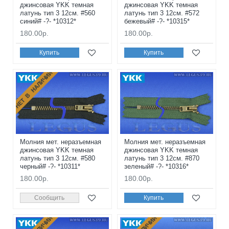
джинсовая YKK темная
джинсовая YKK темная
латунь тип 3 12см. #560
латунь тип 3 12см. #572
синий# -?- *10312*
бежевый# -?- *10315*
180.00р.
180.00р.
Купить
Купить
НЕТ В НАЛИЧИИ
Молния мет. неразъемная
Молния мет. неразъемная
джинсовая YKK темная
джинсовая YKK темная
латунь тип 3 12см. #580
латунь тип 3 12см. #870
черный# -?- *10311*
зеленый# -?- *10316*
180.00р.
180.00р.
Сообщить
Купить