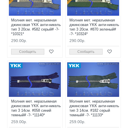
Молния мет. неразъемная
Молния мет. неразъемная
джинсовая YKK анти-никель
джинсовая YKK анти-никель
тип 3 20см. #582 серый# -?-
тип 3 20см. #870 зеленый#
*10321*
-?- *10324*
290.00р.
290.00р.
Сообщить
Сообщить
Молния мет. неразъемная
Молния мет. неразъемная
джинсовая YKK анти-никель
джинсовая YKK анти-никель
тип 3 14см. #058 синий
тип 3 14см. #182 серый
темный# -?- *11140*
темный# -?- *11133*
259.00р.
259.00р.