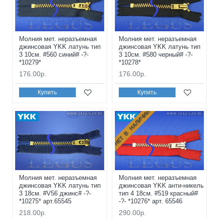
Молния мет. неразъемная
Молния мет. неразъемная
джинсовая YKK латунь тип
джинсовая YKK латунь тип
3 10см. #560 синий# -?-
3 10см. #580 черный# -?-
*10279*
*10278*
176.00р.
176.00р.
Купить
Купить
НЕТ В НАЛИЧИИ
Молния мет. неразъемная
Молния мет. неразъемная
джинсовая YKK латунь тип
джинсовая YKK анти-никель
3 18см. #V56 джинс# -?-
тип 4 18см. #519 красный#
*10275* арт.65545
-?- *10276* арт. 65546
218.00р.
290.00р.