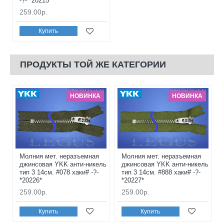
-?- *20215*
259.00р.
Купить
ПРОДУКТЫ ТОЙ ЖЕ КАТЕГОРИИ
НОВИНКА
НОВИНКА
Молния мет. неразъемная
Молния мет. неразъемная
джинсовая YKK анти-никель
джинсовая YKK анти-никель
тип 3 14см. #078 хаки# -?-
тип 3 14см. #888 хаки# -?-
*20226*
*20227*
259.00р.
259.00р.
Купить
Купить