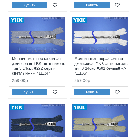
Купить
Купить
Молния мет. неразъемная
Молния мет. неразъемная
джинсовая YKK анти-никель
джинсовая YKK анти-никель
тип 3 14см. #272 серый
тип 3 14см. #501 белый# -?-
светлый# -?- *11134*
*11135*
259.00р.
259.00р.
Купить
Купить