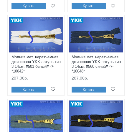
Купить
Купить
Молния мет. неразъемная
Молния мет. неразъемная
джинсовая YKK латунь тип
джинсовая YKK латунь тип
3 14см. #501 белый# -?-
3 14см. #560 синий# -?-
*10042*
*10048*
207.00р.
207.00р.
Купить
Купить