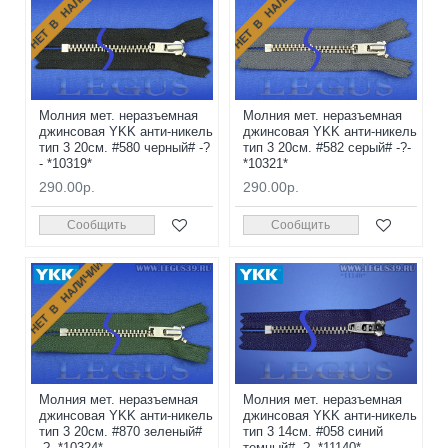
НЕТ В НАЛИЧИИ
НЕТ В НАЛИЧИИ
Молния мет. неразъемная
Молния мет. неразъемная
джинсовая YKK анти-никель
джинсовая YKK анти-никель
тип 3 20см. #580 черный# -?
тип 3 20см. #582 серый# -?-
- *10319*
*10321*
290.00р.
290.00р.
Сообщить
Сообщить
НЕТ В НАЛИЧИИ
Молния мет. неразъемная
Молния мет. неразъемная
джинсовая YKK анти-никель
джинсовая YKK анти-никель
тип 3 20см. #870 зеленый#
тип 3 14см. #058 синий
-?- *10324*
темный# -?- *11140*