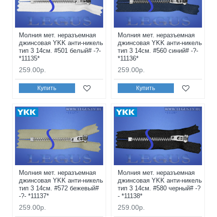
Молния мет. неразъемная
Молния мет. неразъемная
джинсовая YKK анти-никель
джинсовая YKK анти-никель
тип 3 14см. #501 белый# -?-
тип 3 14см. #560 синий# -?-
*11135*
*11136*
259.00р.
259.00р.
Купить
Купить
Молния мет. неразъемная
Молния мет. неразъемная
джинсовая YKK анти-никель
джинсовая YKK анти-никель
тип 3 14см. #572 бежевый#
тип 3 14см. #580 черный# -?
-?- *11137*
- *11138*
259.00р.
259.00р.