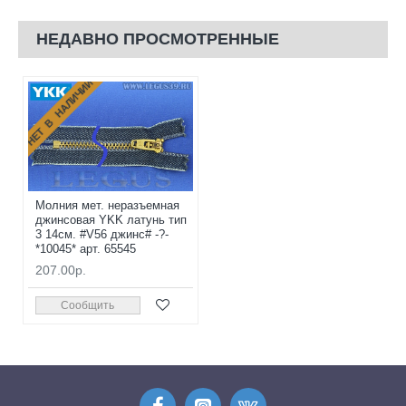
НЕДАВНО ПРОСМОТРЕННЫЕ
НЕТ В НАЛИЧИИ
Молния мет. неразъемная
джинсовая YKK латунь тип
3 14см. #V56 джинс# -?-
*10045* арт. 65545
207.00р.
Сообщить