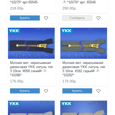
*10275* арт.65545
-?- *10276* арт. 65546
218.00р.
290.00р.
Купить
Сообщить
Молния мет. неразъемная
Молния мет. неразъемная
джинсовая YKK латунь тип
джинсовая YKK латунь тип
3 10см. #058 синий# -?-
3 10см. #182 серый# -?-
*10286*
*10282*
176.00р.
176.00р.
Купить
Купить