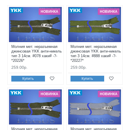
НОВИНКА
НОВИНКА
Молния мет. неразъемная
Молния мет. неразъемная
джинсовая YKK анти-никель
джинсовая YKK анти-никель
тип 3 14см. #078 хаки# -?-
тип 3 14см. #888 хаки# -?-
*20226*
*20227*
259.00р.
259.00р.
Купить
Купить
НОВИНКА
НОВИНКА
Молния мет. неразъемная
Молния мет. неразъемная