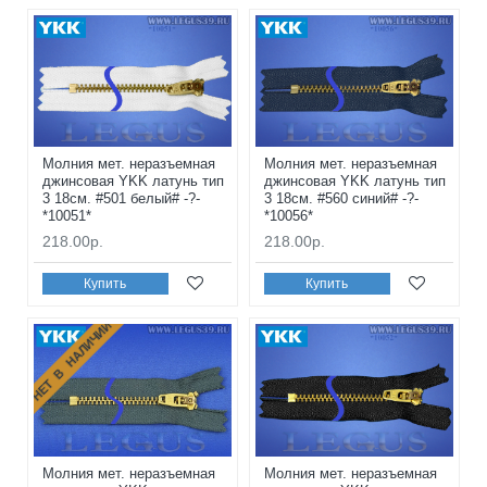
Молния мет. неразъемная
Молния мет. неразъемная
джинсовая YKK латунь тип
джинсовая YKK латунь тип
3 18см. #501 белый# -?-
3 18см. #560 синий# -?-
*10051*
*10056*
218.00р.
218.00р.
Купить
Купить
НЕТ В НАЛИЧИИ
Молния мет. неразъемная
Молния мет. неразъемная