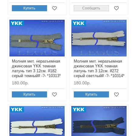
Купить
Сообщить
Молния мет. неразъемная
Молния мет. неразъемная
джинсовая YKK темная
джинсовая YKK темная
латунь тип 3 12см. #182
латунь тип 3 12см. #272
серый темный# -?- *10313*
серый светлый# -?- *10314*
180.00р.
180.00р.
Купить
Купить