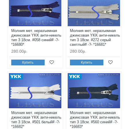
Молния мет. неразъемная
Молния мет. неразъемная
джинсовая YKK анти-никель
джинсовая YKK анти-никель
тип 3 18см. #058 синий# -?-
тип 3 18см. #272 серый
*16680*
светлый# -?- *16681*
280.00р.
280.00р.
Купить
Купить
Молния мет. неразъемная
Молния мет. неразъемная
джинсовая YKK анти-никель
джинсовая YKK анти-никель
тип 3 18см. #501 белый# -?-
тип 3 18см. #560 синий# -?-
*16682*
*16683*