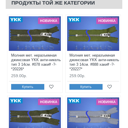
ПРОДУКТЫ ТОЙ ЖЕ КАТЕГОРИИ
НОВИНКА
НОВИНКА
Молния мет. неразъемная
Молния мет. неразъемная
джинсовая YKK анти-никель
джинсовая YKK анти-никель
тип 3 14см. #078 хаки# -?-
тип 3 14см. #888 хаки# -?-
*20226*
*20227*
259.00р.
259.00р.
Купить
Купить
НОВИНКА
НОВИНКА