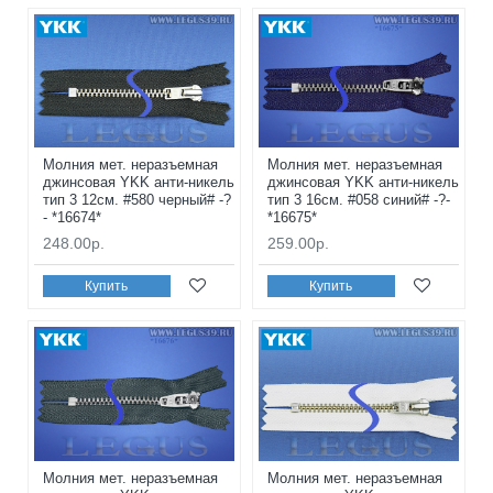
Молния мет. неразъемная
Молния мет. неразъемная
джинсовая YKK анти-никель
джинсовая YKK анти-никель
тип 3 12см. #580 черный# -?
тип 3 16см. #058 синий# -?-
- *16674*
*16675*
248.00р.
259.00р.
Купить
Купить
Молния мет. неразъемная
Молния мет. неразъемная