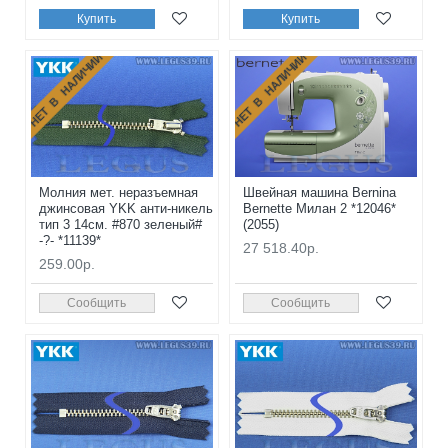
Купить
Купить
НЕТ В НАЛИЧИИ
НЕТ В НАЛИЧИИ
Молния мет. неразъемная
Швейная машина Bernina
джинсовая YKK анти-никель
Bernette Милан 2 *12046*
тип 3 14см. #870 зеленый#
(2055)
-?- *11139*
27 518.40р.
259.00р.
Сообщить
Сообщить