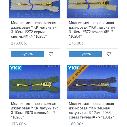
Молния мет. неразъемная
Молния мет. неразъемная
джинсовая YKK латунь тип
джинсовая YKK латунь тип
3 10см. #272 серый
3 10см. #572 бежевый# -?-
светлый# -?- *10283*
*10284*
176.00р.
176.00р.
Купить
Купить
НЕТ В НАЛИЧИИ
Молния мет. неразъемная
Молния мет. неразъемная
джинсовая YKK латунь тип
джинсовая YKK темная
3 10см. #870 зеленый# -?-
латунь тип 3 12см. #058
*10285*
синий темный# -?- *10317*
176.00р.
180.00р.