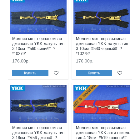
Молния мет. неразъемная
Молния мет. неразъемная
джинсовая YKK латунь тип
джинсовая YKK латунь тип
3 10см. #560 синий# -?-
3 10см. #580 черный# -?-
*10279*
*10278*
176.00р.
176.00р.
Купить
Купить
НЕТ В НАЛИЧИИ
Молния мет. неразъемная
Молния мет. неразъемная
джинсовая YKK латунь тип
джинсовая YKK анти-никель
3 18см. #V56 джинс# -?-
тип 4 18см. #519 красный#