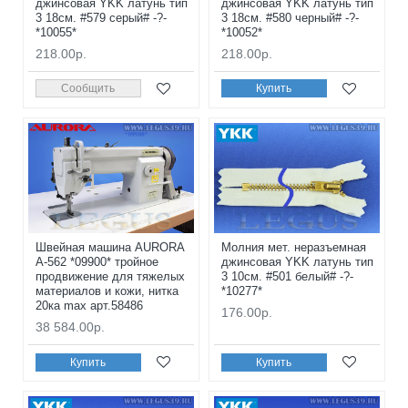
джинсовая YKK латунь тип
джинсовая YKK латунь тип
3 18см. #579 серый# -?-
3 18см. #580 черный# -?-
*10055*
*10052*
218.00р.
218.00р.
Сообщить
Купить
Швейная машина AURORA
Молния мет. неразъемная
A-562 *09900* тройное
джинсовая YKK латунь тип
продвижение для тяжелых
3 10см. #501 белый# -?-
материалов и кожи, нитка
*10277*
20ка max арт.58486
176.00р.
38 584.00р.
Купить
Купить