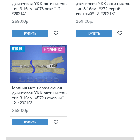
джинсовая YKK анти-никель
джинсовая YKK анти-никель
тип 3 16см. #078 хаки# -?-
тип 3 16см. #272 серый
*20214*
светлый# -?- *20216*
259.00р.
259.00р.
Купить
Купить
НОВИНКА
Молния мет. неразъемная
джинсовая YKK анти-никель
тип 3 16см. #572 бежевый#
-?- *20215*
259.00р.
Купить