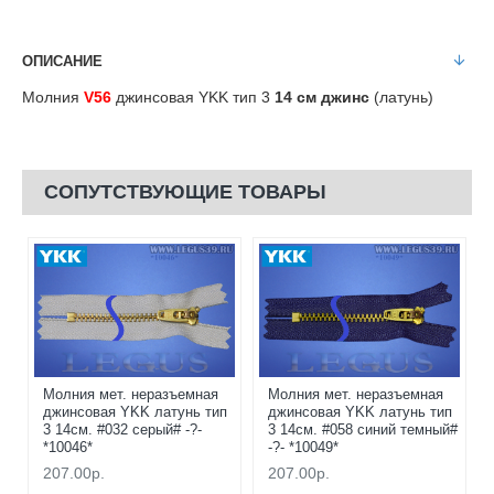
ОПИСАНИЕ
Молния
V56
джинсовая YKK тип 3
14 см джинс
(латунь)
СОПУТСТВУЮЩИЕ ТОВАРЫ
Молния мет. неразъемная
Молния мет. неразъемная
джинсовая YKK латунь тип
джинсовая YKK латунь тип
3 14см. #032 серый# -?-
3 14см. #058 синий темный#
*10046*
-?- *10049*
207.00р.
207.00р.