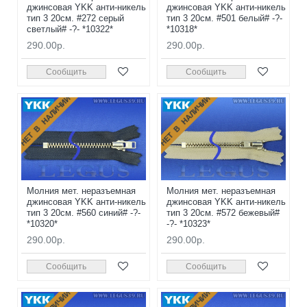
джинсовая YKK анти-никель
джинсовая YKK анти-никель
тип 3 20см. #272 серый
тип 3 20см. #501 белый# -?-
светлый# -?- *10322*
*10318*
290.00р.
290.00р.
Сообщить
Сообщить
НЕТ В НАЛИЧИИ
НЕТ В НАЛИЧИИ
Молния мет. неразъемная
Молния мет. неразъемная
джинсовая YKK анти-никель
джинсовая YKK анти-никель
тип 3 20см. #560 синий# -?-
тип 3 20см. #572 бежевый#
*10320*
-?- *10323*
290.00р.
290.00р.
Сообщить
Сообщить