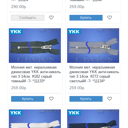
290.00р.
259.00р.
Сообщить
Купить
Молния мет. неразъемная
Молния мет. неразъемная
джинсовая YKK анти-никель
джинсовая YKK анти-никель
тип 3 14см. #182 серый
тип 3 14см. #272 серый
темный# -?- *11133*
светлый# -?- *11134*
259.00р.
259.00р.
Купить
Купить