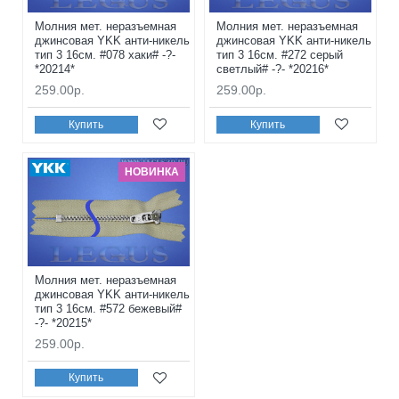
Молния мет. неразъемная
Молния мет. неразъемная
джинсовая YKK анти-никель
джинсовая YKK анти-никель
тип 3 16см. #078 хаки# -?-
тип 3 16см. #272 серый
*20214*
светлый# -?- *20216*
259.00р.
259.00р.
Купить
Купить
НОВИНКА
Молния мет. неразъемная
джинсовая YKK анти-никель
тип 3 16см. #572 бежевый#
-?- *20215*
259.00р.
Купить