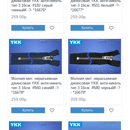
джинсовая YKK анти-никель
джинсовая YKK анти-никель
тип 3 16см. #182 серый
тип 3 16см. #501 белый# -?-
темный# -?- *16676*
*16677*
259.00р.
259.00р.
Купить
Купить
Молния мет. неразъемная
Молния мет. неразъемная
джинсовая YKK анти-никель
джинсовая YKK анти-никель
тип 3 16см. #560 синий# -?-
тип 3 16см. #580 черный# -?
*16678*
- *16679*
259.00р.
259.00р.
Купить
Купить