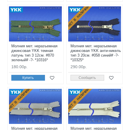
НЕТ В НАЛИЧИИ
Молния мет. неразъемная
Молния мет. неразъемная
джинсовая YKK темная
джинсовая YKK анти-никель
латунь тип 3 12см. #870
тип 3 20см. #058 синий# -?-
зеленый# -?- *10316*
*10325*
180.00р.
290.00р.
Купить
Сообщить
НЕТ В НАЛИЧИИ
НЕТ В НАЛИЧИИ
Молния мет. неразъемная
Молния мет. неразъемная