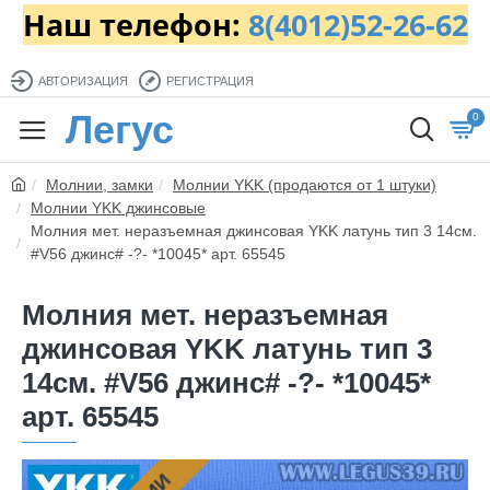
Наш телефон:
8(4012)52-26-62
АВТОРИЗАЦИЯ
РЕГИСТРАЦИЯ
Легус
0
Молнии, замки
Молнии YKK (продаются от 1 штуки)
Молнии YKK джинсовые
Молния мет. неразъемная джинсовая YKK латунь тип 3 14см.
#V56 джинс# -?- *10045* арт. 65545
Молния мет. неразъемная
джинсовая YKK латунь тип 3
14см. #V56 джинс# -?- *10045*
арт. 65545