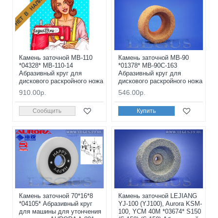
НЕТ В НАЛИЧИИ
Камень заточной MB-110
Камень заточной MB-90
*04328* MB-110-14
*01378* MB-90C-163
Абразивный круг для
Абразивный круг для
дискового раскройного ножа
дискового раскройного ножа
910.00р.
546.00р.
Сообщить
Купить
Камень заточной 70*16*8
Камень заточной LEJIANG
*04105* Абразивный круг
YJ-100 (YJ100), Aurora KSM-
для машины для утончения
100, YCM 40M *03674* S150