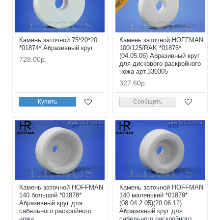
Камень заточной 75*20*20
Камень заточной HOFFMAN
*01874* Абразивный круг
100/125/RAK *01876*
(04.05.06) Абразивный круг
728.00р.
для дискового раскройного
ножа арт.330305
327.60р.
Купить
Сообщить
Камень заточной HOFFMAN
Камень заточной HOFFMAN
140 большой *01878*
140 маленький *01879*
Абразивный круг для
(08.04.2.05)(20.06.12)
сабельного раскройного
Абразивный круг для
ножа
сабельного раскройного