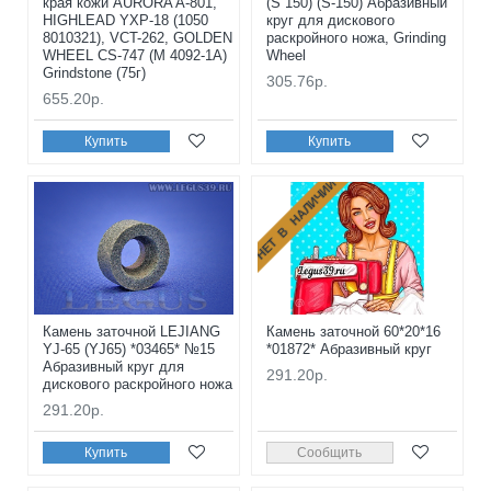
края кожи AURORA A-801,
(S 150) (S-150) Абразивный
HIGHLEAD YXP-18 (1050
круг для дискового
8010321), VCT-262, GOLDEN
раскройного ножа, Grinding
WHEEL CS-747 (M 4092-1A)
Wheel
Grindstone (75г)
305.76р.
655.20р.
Купить
Купить
НЕТ В НАЛИЧИИ
Камень заточной LEJIANG
Камень заточной 60*20*16
YJ-65 (YJ65) *03465* №15
*01872* Абразивный круг
Абразивный круг для
291.20р.
дискового раскройного ножа
291.20р.
Купить
Сообщить