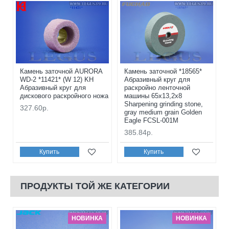
Камень заточной AURORA
Камень заточной *18565*
WD-2 *11421* (W 12) KH
Абразивный круг для
Абразивный круг для
раскройно ленточной
дискового раскройного ножа
машины 65x13,2x8
Sharpening grinding stone,
327.60р.
gray medium grain Golden
Eagle FCSL-001M
385.84р.
Купить
Купить
ПРОДУКТЫ ТОЙ ЖЕ КАТЕГОРИИ
НОВИНКА
НОВИНКА