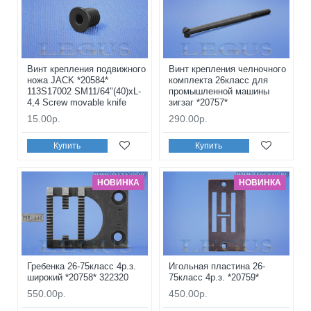
Винт крепления подвижного
Винт крепления челночного
ножа JACK *20584*
комплекта 26класс для
113S17002 SM11/64"(40)xL-
промышленной машины
4,4 Screw movable knife
зигзаг *20757*
15.00р.
290.00р.
Купить
Купить
НОВИНКА
НОВИНКА
Гребенка 26-75класс 4р.з.
Игольная пластина 26-
широкий *20758* 322320
75класс 4р.з. *20759*
550.00р.
450.00р.