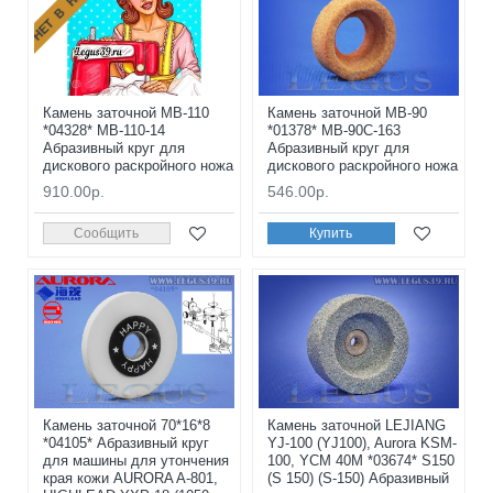
Камень заточной MB-110
Камень заточной MB-90
*04328* MB-110-14
*01378* MB-90C-163
Абразивный круг для
Абразивный круг для
дискового раскройного ножа
дискового раскройного ножа
910.00р.
546.00р.
Сообщить
Купить
Камень заточной 70*16*8
Камень заточной LEJIANG
*04105* Абразивный круг
YJ-100 (YJ100), Aurora KSM-
для машины для утончения
100, YCM 40M *03674* S150
края кожи AURORA A-801,
(S 150) (S-150) Абразивный