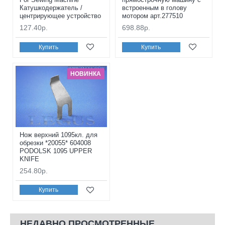
Катушкодержатель /
встроенным в голову
центрирующее устройство
мотором арт.277510
127.40р.
698.88р.
Купить
Купить
НОВИНКА
Нож верхний 1095кл. для
обрезки *20055* 604008
PODOLSK 1095 UPPER
KNIFE
254.80р.
Купить
НЕДАВНО ПРОСМОТРЕННЫЕ