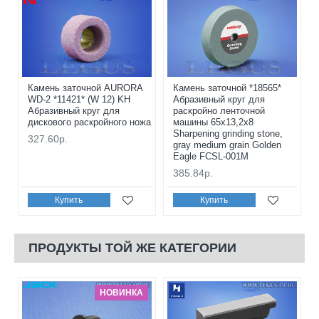
Камень заточной AURORA
Камень заточной *18565*
WD-2 *11421* (W 12) KH
Абразивный круг для
Абразивный круг для
раскройно ленточной
дискового раскройного ножа
машины 65x13,2x8
Sharpening grinding stone,
327.60р.
gray medium grain Golden
Eagle FCSL-001M
385.84р.
Купить
Купить
ПРОДУКТЫ ТОЙ ЖЕ КАТЕГОРИИ
НОВИНКА