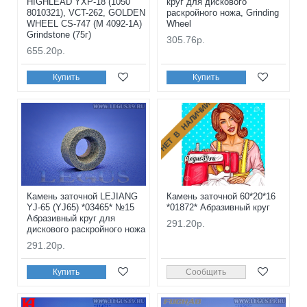
HIGHLEAD YXP-18 (1050
круг для дискового
8010321), VCT-262, GOLDEN
раскройного ножа, Grinding
WHEEL CS-747 (M 4092-1A)
Wheel
Grindstone (75г)
305.76р.
655.20р.
Купить
Купить
НЕТ В НАЛИЧИИ
Камень заточной LEJIANG
Камень заточной 60*20*16
YJ-65 (YJ65) *03465* №15
*01872* Абразивный круг
Абразивный круг для
291.20р.
дискового раскройного ножа
291.20р.
Купить
Сообщить