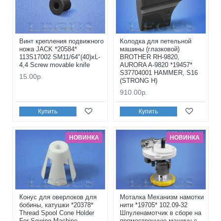
Винт крепления подвижного
Колодка для петельной
ножа JACK *20584*
машины (глазковой)
113S17002 SM11/64"(40)xL-
BROTHER RH-9820,
4,4 Screw movable knife
AURORA A-9820 *19457*
S37704001 HAMMER, S16
15.00р.
(STRONG H)
910.00р.
Купить
Купить
НОВИНКА
НОВИНКА
Конус для оверлоков для
Моталка Механизм намотки
бобины, катушки *20378*
нити *19705* 102.09-32
Thread Spool Cone Holder
Шпуленамотчик в сборе на
For Sewing Machine
прямострочную машину с