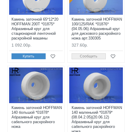
Камень заточной 65*12*20
Камень заточной HOFFMAN
HOFFMAN 200T *01875*
100/125/RAK *01876*
Абразивный круг для
(04.05.06) Абразивный круг
стационарной ленточной
для дискового раскройного
раскройной машины
ножа арт.330305
1 092.00р.
327.60р.
Купить
Сообщить
Камень заточной HOFFMAN
Камень заточной HOFFMAN
140 большой *01878*
140 маленький *01879*
Абразивный круг для
(08.04.2.05)(20.06.12)
сабельного раскройного
Абразивный круг для
ножа
сабельного раскройного
ножа