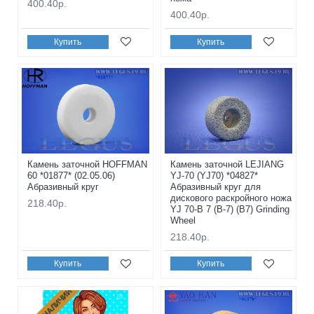
400.40р.
400.40р.
Купить
Купить
Камень заточной HOFFMAN
Камень заточной LEJIANG
60 *01877* (02.05.06)
YJ-70 (YJ70) *04827*
Абразивный круг
Абразивный круг для
дискового раскройного ножа
218.40р.
YJ 70-B 7 (B-7) (B7) Grinding
Wheel
218.40р.
Купить
Купить
НЕТ В НАЛИЧИИ