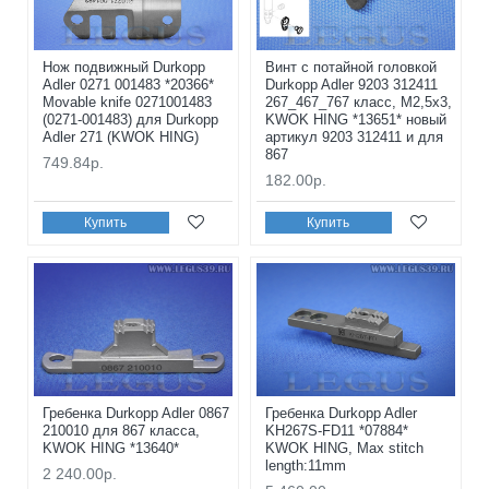
Нож подвижный Durkopp
Винт с потайной головкой
Adler 0271 001483 *20366*
Durkopp Adler 9203 312411
Movable knife 0271001483
267_467_767 класс, M2,5x3,
(0271-001483) для Durkopp
KWOK HING *13651* новый
Adler 271 (KWOK HING)
артикул 9203 312411 и для
867
749.84р.
182.00р.
Купить
Купить
Гребенка Durkopp Adler 0867
Гребенка Durkopp Adler
210010 для 867 класса,
KH267S-FD11 *07884*
KWOK HING *13640*
KWOK HING, Max stitch
length:11mm
2 240.00р.