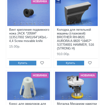
НОВИНКА
Винт крепления подвижного
Колодка для петельной
ножа JACK *20584*
машины (глазковой)
113S17002 SM11/64"(40)xL-
BROTHER RH-9820,
4,4 Screw movable knife
AURORA A-9820 *19457*
S37704001 HAMMER, S16
15.00р.
(STRONG H)
910.00р.
Купить
Купить
НОВИНКА
НОВИНКА
Конус для оверлоков для
Моталка Механизм намотки