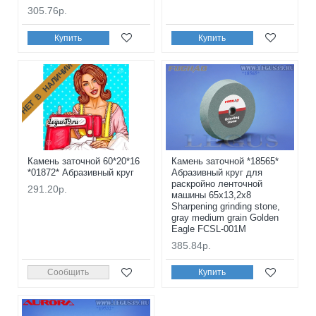
305.76р.
Купить
Купить
НЕТ В НАЛИЧИИ
Камень заточной 60*20*16
Камень заточной *18565*
*01872* Абразивный круг
Абразивный круг для
раскройно ленточной
291.20р.
машины 65x13,2x8
Sharpening grinding stone,
gray medium grain Golden
Eagle FCSL-001M
385.84р.
Сообщить
Купить