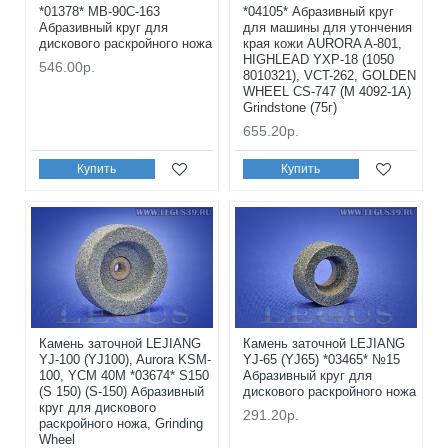
*01378* MB-90C-163
*04105* Абразивный круг
Абразивный круг для
для машины для утончения
дискового раскройного ножа
края кожи AURORA A-801,
HIGHLEAD YXP-18 (1050
546.00р.
8010321), VCT-262, GOLDEN
WHEEL CS-747 (M 4092-1A)
Grindstone (75г)
655.20р.
Купить
Купить
Камень заточной LEJIANG
Камень заточной LEJIANG
YJ-100 (YJ100), Aurora KSM-
YJ-65 (YJ65) *03465* №15
100, YCM 40M *03674* S150
Абразивный круг для
(S 150) (S-150) Абразивный
дискового раскройного ножа
круг для дискового
291.20р.
раскройного ножа, Grinding
Wheel