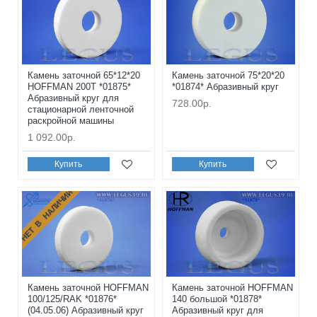
Камень заточной 65*12*20
Камень заточной 75*20*20
HOFFMAN 200T *01875*
*01874* Абразивный круг
Абразивный круг для
728.00р.
стационарной ленточной
раскройной машины
1 092.00р.
Купить
Купить
НЕТ В НАЛИЧИИ
Камень заточной HOFFMAN
Камень заточной HOFFMAN
100/125/RAK *01876*
140 большой *01878*
(04.05.06) Абразивный круг
Абразивный круг для