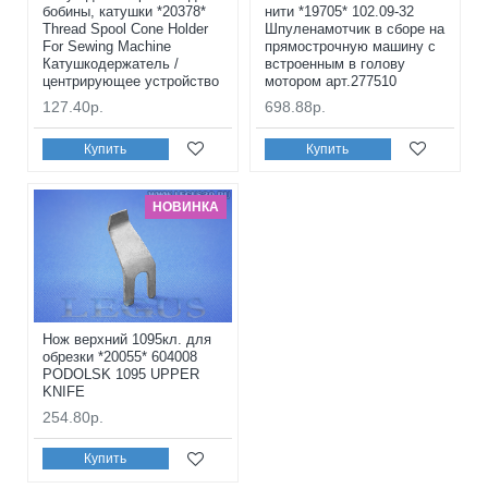
бобины, катушки *20378*
нити *19705* 102.09-32
Thread Spool Cone Holder
Шпуленамотчик в сборе на
For Sewing Machine
прямострочную машину с
Катушкодержатель /
встроенным в голову
центрирующее устройство
мотором арт.277510
127.40р.
698.88р.
Купить
Купить
НОВИНКА
Нож верхний 1095кл. для
обрезки *20055* 604008
PODOLSK 1095 UPPER
KNIFE
254.80р.
Купить