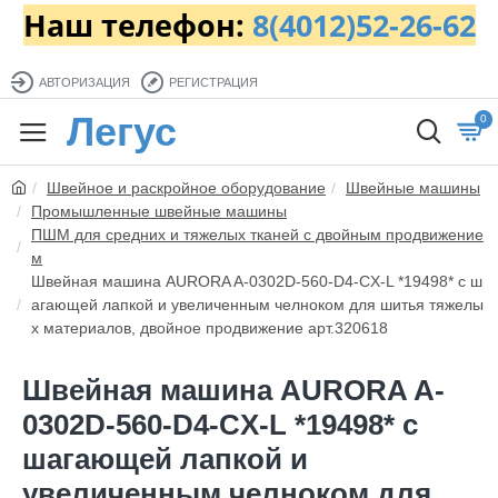
Наш телефон:
8(4012)52-26-62
АВТОРИЗАЦИЯ
РЕГИСТРАЦИЯ
Легус
0
Швейное и раскройное оборудование
Швейные машины
Промышленные швейные машины
ПШМ для средних и тяжелых тканей с двойным продвижение
м
Швейная машина AURORA A-0302D-560-D4-CX-L *19498* с ш
агающей лапкой и увеличенным челноком для шитья тяжелы
х материалов, двойное продвижение арт.320618
Швейная машина AURORA A-
0302D-560-D4-CX-L *19498* с
шагающей лапкой и
увеличенным челноком для