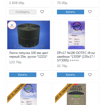
2 828.00р.
75.00р.
Сообщить
Купить
Лента липучка 100 мм цвет
DPx17 №180 DOTEC Иглы
черный 25м. рулон *12211*
швейные *13339* (135x17 /
SY3355) +++++
123.76р.
32.76р.
Купить
Купить
НЕТ В НАЛИЧИИ
НЕТ В НАЛИЧИИ