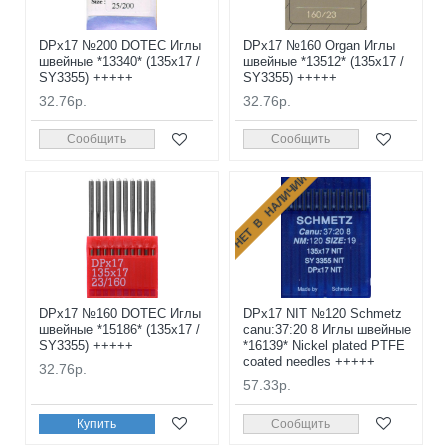
DPx17 №200 DOTEC Иглы
DPx17 №160 Organ Иглы
швейные *13340* (135x17 /
швейные *13512* (135x17 /
SY3355) +++++
SY3355) +++++
32.76р.
32.76р.
Сообщить
Сообщить
НЕТ В НАЛИЧИИ
DPx17 №160 DOTEC Иглы
DPx17 NIT №120 Schmetz
швейные *15186* (135x17 /
canu:37:20 8 Иглы швейные
SY3355) +++++
*16139* Nickel plated PTFE
coated needles +++++
32.76р.
57.33р.
Купить
Сообщить