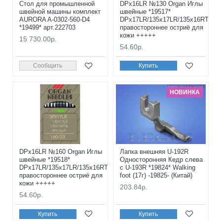
Стол для промышленной
DPx16LR №130 Organ Иглы
швейной машины комплект
швейные *19517*
AURORA A-0302-560-D4
DPx17LR/135x17LR/135x16RTW
*19499* арт.222703
правостороннее остриё для
кожи +++++
15 730.00р.
54.60р.
Сообщить
Купить
НОВИНКА
DPx16LR №160 Organ Иглы
Лапка внешняя U-192R
швейные *19518*
Односторонняя Кедр слева
DPx17LR/135x17LR/135x16RTW
с U-193R *19824* Walking
правостороннее остриё для
foot (17г) -19825- (Китай)
кожи +++++
203.84р.
54.60р.
Купить
Купить