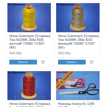
Нитки Gutermann (Гутерман)
Нитки Gutermann (Гутерман)
Tera №20MK 200м #106
Tera №20MK 200м #215
желтый# 732060 *17401*
бежевый# 732060 *17432*
(40г)
(40г)
568.00р.
568.00р.
Купить
Купить
НЕТ В НАЛИЧИИ
Нитки Gutermann (Гутерман)
Ножницы Aurora AU 1209-