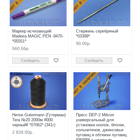
Маркер исчезающий
Стержень серебряный
Madeira MAGIC PEN -9470-
*03399*
*05551*
90.00р.
560.56р.
Сообщить
Сообщить
НЕТ В НАЛИЧИИ
Нитки Gutermann (Гутерман)
Пресс DEP-2 Mikron
Tera №20 2000м #000
универсальный для
черный# *07062* (341г)
установки кнопок, блочек,
хольнитенов, джинсовых
2 828.00р.
пуговиц и обтяжки пуговиц
*06999* с ударным