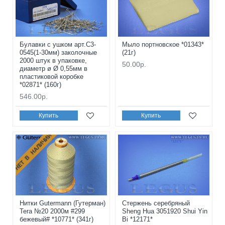
Булавки с ушком арт.С3-
Мыло портновское *01343*
0545(1-30мм) заколочные
(21г)
2000 штук в упаковке,
50.00р.
диаметр ø Ø 0,55мм в
пластиковой коробке
*02871* (160г)
546.00р.
Купить
Купить
НЕТ В НАЛИЧИИ
Нитки Gutermann (Гутерман)
Стержень серебряный
Tera №20 2000м #299
Sheng Hua 3051920 Shui Yin
бежевый# *10771* (341г)
Bi *12171*