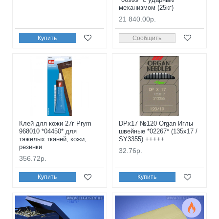
механизмом (25кг)
21 840.00р.
Купить
Сообщить
Клей для кожи 27г Prym
DPx17 №120 Organ Иглы
968010 *04450* для
швейные *02267* (135x17 /
тяжелых тканей, кожи,
SY3355) +++++
резинки
32.76р.
356.72р.
Купить
Купить