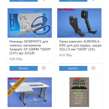
Ножницы SEWPARTS для
Лапка комплект AURORA A-
тяжёлых материалов
0302 для для кедера, шнура
Sewparts SP-100HM *19204*
311L2.5 мм *19205* (14г)
(137г) арт.323145
414.96р.
420.00р.
Купить
Купить
НЕТ В НАЛИЧИИ