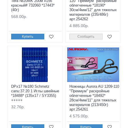
Tera №20MK 200м #156
120 "Премиум" раскройные
красный# 732060 *17443*
облегченные *18190*
(40г)
30см/4мм/12" для тяжелых
материалов (235/486г)
568.00р.
арт.254262
4 885.00р.
Купить
Сообщить
DPx17 №180 Schmetz
Ножницы Aurora AU 1209-110
canu:37:20 1 Иглы швейные
"Премиум" раскройные
*18488* (135x17 / SY3355)
облегченные *18492*
+++++
28см/4мм/11" для тяжелых
материалов (213/450г)
32.76р.
арт.254261
4 575.00р.
Купить
Купить