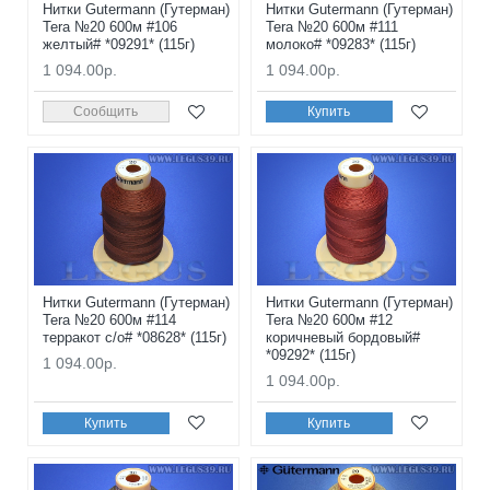
Нитки Gutermann (Гутерман)
Нитки Gutermann (Гутерман)
Tera №20 600м #106
Tera №20 600м #111
желтый# *09291* (115г)
молоко# *09283* (115г)
1 094.00р.
1 094.00р.
Сообщить
Купить
Нитки Gutermann (Гутерман)
Нитки Gutermann (Гутерман)
Tera №20 600м #114
Tera №20 600м #12
терракот с/о# *08628* (115г)
коричневый бордовый#
*09292* (115г)
1 094.00р.
1 094.00р.
Купить
Купить