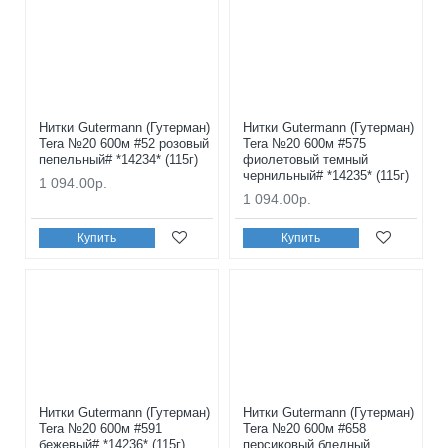
Нитки Gutermann (Гутерман)
Нитки Gutermann (Гутерман)
Tera №20 600м #52 розовый
Tera №20 600м #575
пепельный# *14234* (115г)
фиолетовый темный
чернильный# *14235* (115г)
1 094.00р.
1 094.00р.
Купить
Купить
Нитки Gutermann (Гутерман)
Нитки Gutermann (Гутерман)
Tera №20 600м #591
Tera №20 600м #658
бежевый# *14236* (115г)
персиковый бледный