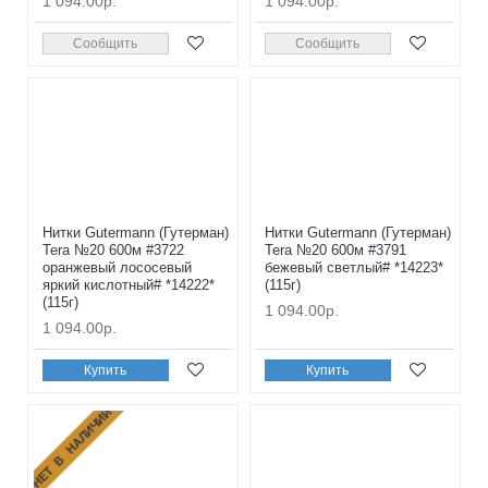
1 094.00р.
1 094.00р.
Сообщить
Сообщить
Нитки Gutermann (Гутерман)
Нитки Gutermann (Гутерман)
Tera №20 600м #3722
Tera №20 600м #3791
оранжевый лососевый
бежевый светлый# *14223*
яркий кислотный# *14222*
(115г)
(115г)
1 094.00р.
1 094.00р.
Купить
Купить
НЕТ В НАЛИЧИИ