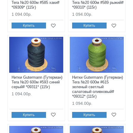
Tera №20 600м #585 хаки#
Tera №20 600м #589 рыжий#
*09309* (115г)
*09310* (115г)
1 094.00р.
1 094.00р.
Купить
Купить
Нитки Gutermann (Гутерман)
Нитки Gutermann (Гутерман)
Tera №20 600м #593 синий
Tera №20 600м #615
серый# *09311* (115г)
зеленый светлый
салатовый оливковый#
1 094.00р.
*09312* (115г)
1 094.00р.
Купить
Купить