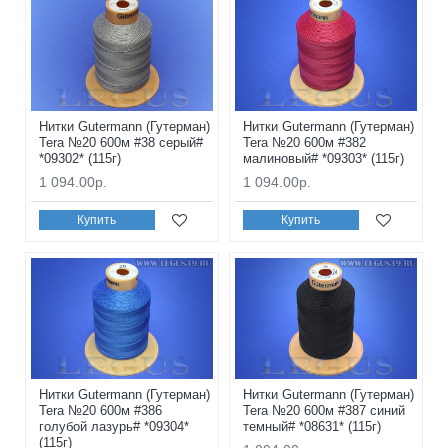
Нитки Gutermann (Гутерман)
Нитки Gutermann (Гутерман)
Tera №20 600м #38 серый#
Tera №20 600м #382
*09302* (115г)
малиновый# *09303* (115г)
1 094.00р.
1 094.00р.
Купить
Купить
Нитки Gutermann (Гутерман)
Нитки Gutermann (Гутерман)
Tera №20 600м #386
Tera №20 600м #387 синий
голубой лазурь# *09304*
темный# *08631* (115г)
(115г)