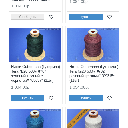
1 094.00р.
1 094.00р.
Сообщить
Купить
Нитки Gutermann (Гутерман)
Нитки Gutermann (Гутерман)
Tera №20 600м #707
Tera №20 600м #732
зеленый темный с
розовый грязный# *09315*
чернотой# *08637* (115г)
(115г)
1 094.00р.
1 094.00р.
Купить
Купить
НЕТ В НАЛИЧИИ