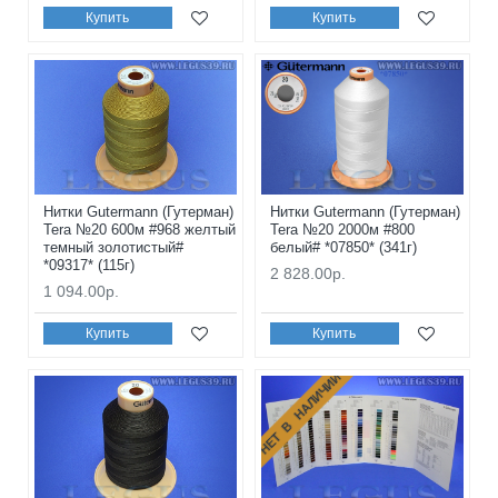
Купить
Купить
Нитки Gutermann (Гутерман)
Нитки Gutermann (Гутерман)
Tera №20 600м #968 желтый
Tera №20 2000м #800
темный золотистый#
белый# *07850* (341г)
*09317* (115г)
2 828.00р.
1 094.00р.
Купить
Купить
НЕТ В НАЛИЧИИ