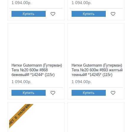
1 094.00р.
1 094.00р.
Купить
Купить
Нитки Gutermann (Гутерман)
Нитки Gutermann (Гутерман)
Tera №20 600м #868
Tera №20 600м #893 желтый
бежевый# *14244* (115г)
темный# *14245* (115г)
1 094.00р.
1 094.00р.
Купить
Купить
НЕТ В НАЛИЧИИ