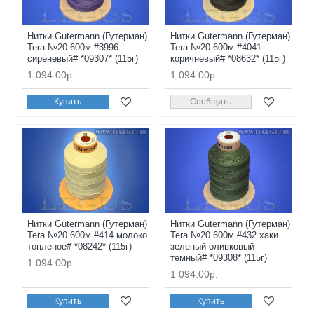
Нитки Gutermann (Гутерман)
Нитки Gutermann (Гутерман)
Tera №20 600м #3996
Tera №20 600м #4041
сиреневый# *09307* (115г)
коричневый# *08632* (115г)
1 094.00р.
1 094.00р.
Купить
Сообщить
Нитки Gutermann (Гутерман)
Нитки Gutermann (Гутерман)
Tera №20 600м #414 молоко
Tera №20 600м #432 хаки
топленое# *08242* (115г)
зеленый оливковый
темный# *09308* (115г)
1 094.00р.
1 094.00р.
Купить
Купить