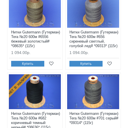
Нитки Gutermann (Гутерман)
Нитки Gutermann (Гутерман)
Tera №20 600м #6556
Tera №20 600м #656
бежевый золотистый#
сиреневый светлый,
*08635* (115г)
голубой лед# *09313* (115г)
1 094.00р.
1 094.00р.
Купить
Купить
НЕТ В НАЛИЧИИ
Нитки Gutermann (Гутерман)
Нитки Gutermann (Гутерман)
Tera №20 600м #682
Tera №20 600м #701 серый#
коричневый темный
*09314* (115г)
черный# *08636* (115г)