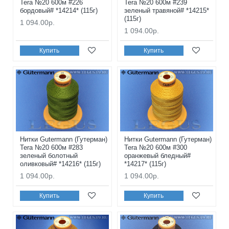
Tera №20 600м #226
Tera №20 600м #239
бордовый# *14214* (115г)
зеленый травяной# *14215*
(115г)
1 094.00р.
1 094.00р.
Купить
Купить
Нитки Gutermann (Гутерман)
Нитки Gutermann (Гутерман)
Tera №20 600м #283
Tera №20 600м #300
зеленый болотный
оранжевый бледный#
оливковый# *14216* (115г)
*14217* (115г)
1 094.00р.
1 094.00р.
Купить
Купить