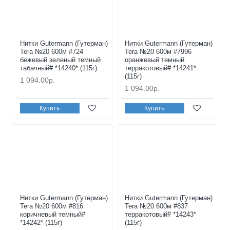
Нитки Gutermann (Гутерман)
Нитки Gutermann (Гутерман)
Tera №20 600м #724
Tera №20 600м #7996
бежевый зеленый темный
оранжевый темный
табачный# *14240* (115г)
терракотовый# *14241*
(115г)
1 094.00р.
1 094.00р.
Купить
Купить
Нитки Gutermann (Гутерман)
Нитки Gutermann (Гутерман)
Tera №20 600м #816
Tera №20 600м #837
коричневый темный#
терракотовый# *14243*
*14242* (115г)
(115г)