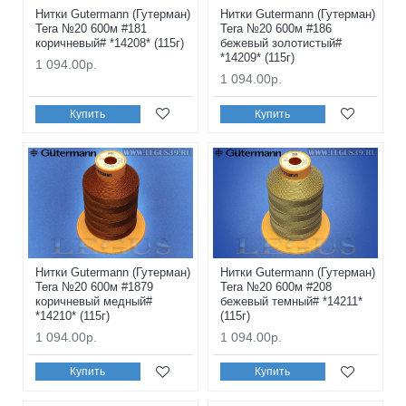
Нитки Gutermann (Гутерман)
Нитки Gutermann (Гутерман)
Tera №20 600м #181
Tera №20 600м #186
коричневый# *14208* (115г)
бежевый золотистый#
*14209* (115г)
1 094.00р.
1 094.00р.
Купить
Купить
Нитки Gutermann (Гутерман)
Нитки Gutermann (Гутерман)
Tera №20 600м #1879
Tera №20 600м #208
коричневый медный#
бежевый темный# *14211*
*14210* (115г)
(115г)
1 094.00р.
1 094.00р.
Купить
Купить