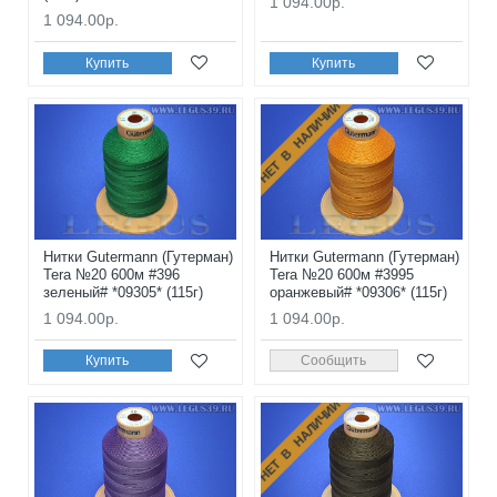
1 094.00р.
1 094.00р.
Купить
Купить
НЕТ В НАЛИЧИИ
Нитки Gutermann (Гутерман)
Нитки Gutermann (Гутерман)
Tera №20 600м #396
Tera №20 600м #3995
зеленый# *09305* (115г)
оранжевый# *09306* (115г)
1 094.00р.
1 094.00р.
Купить
Сообщить
НЕТ В НАЛИЧИИ