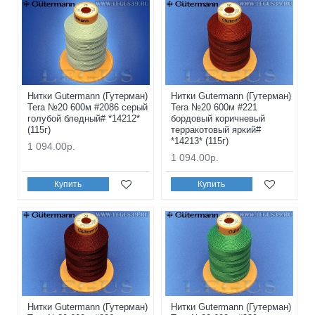
Нитки Gutermann (Гутерман)
Нитки Gutermann (Гутерман)
Tera №20 600м #2086 серый
Tera №20 600м #221
голубой бледный# *14212*
бордовый коричневый
(115г)
терракотовый яркий#
*14213* (115г)
1 094.00р.
1 094.00р.
Купить
Купить
Нитки Gutermann (Гутерман)
Нитки Gutermann (Гутерман)