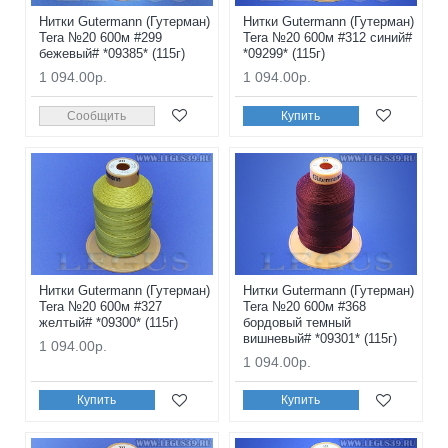
Нитки Gutermann (Гутерман)
Нитки Gutermann (Гутерман)
Tera №20 600м #299
Tera №20 600м #312 синий#
бежевый# *09385* (115г)
*09299* (115г)
1 094.00р.
1 094.00р.
Сообщить
Купить
Нитки Gutermann (Гутерман)
Нитки Gutermann (Гутерман)
Tera №20 600м #327
Tera №20 600м #368
желтый# *09300* (115г)
бордовый темный
вишневый# *09301* (115г)
1 094.00р.
1 094.00р.
Купить
Купить