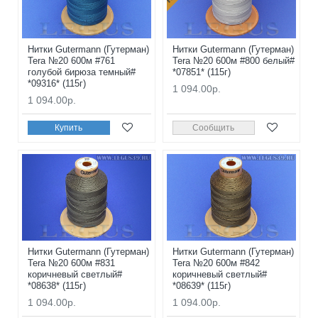
Нитки Gutermann (Гутерман)
Нитки Gutermann (Гутерман)
Tera №20 600м #761
Tera №20 600м #800 белый#
голубой бирюза темный#
*07851* (115г)
*09316* (115г)
1 094.00р.
1 094.00р.
Купить
Сообщить
Нитки Gutermann (Гутерман)
Нитки Gutermann (Гутерман)
Tera №20 600м #831
Tera №20 600м #842
коричневый светлый#
коричневый светлый#
*08638* (115г)
*08639* (115г)
1 094.00р.
1 094.00р.