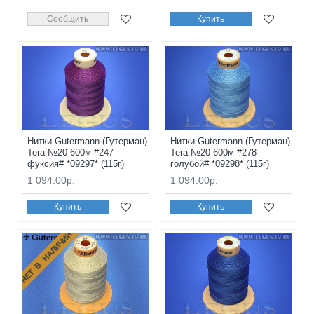
Сообщить
Купить
Нитки Gutermann (Гутерман)
Нитки Gutermann (Гутерман)
Tera №20 600м #247
Tera №20 600м #278
фуксия# *09297* (115г)
голубой# *09298* (115г)
1 094.00р.
1 094.00р.
Купить
Купить
НЕТ В НАЛИЧИИ