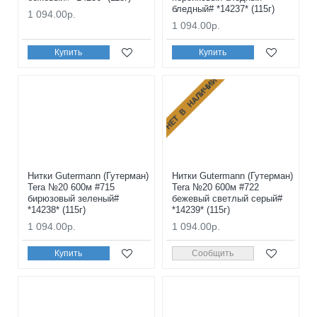
бледный# *14237* (115г)
1 094.00р.
1 094.00р.
Купить
Купить
НЕТ В НАЛИЧИИ
Нитки Gutermann (Гутерман)
Нитки Gutermann (Гутерман)
Tera №20 600м #715
Tera №20 600м #722
бирюзовый зеленый#
бежевый светлый серый#
*14238* (115г)
*14239* (115г)
1 094.00р.
1 094.00р.
Купить
Сообщить