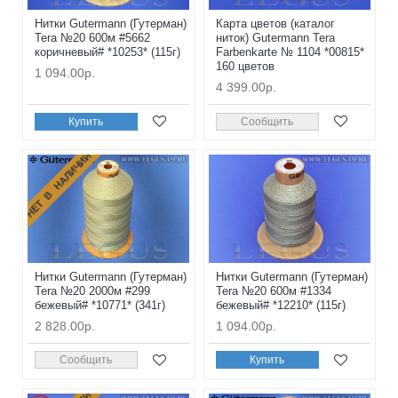
Нитки Gutermann (Гутерман)
Карта цветов (каталог
Tera №20 600м #5662
ниток) Gutermann Tera
коричневый# *10253* (115г)
Farbenkarte № 1104 *00815*
160 цветов
1 094.00р.
4 399.00р.
Купить
Сообщить
НЕТ В НАЛИЧИИ
Нитки Gutermann (Гутерман)
Нитки Gutermann (Гутерман)
Tera №20 2000м #299
Tera №20 600м #1334
бежевый# *10771* (341г)
бежевый# *12210* (115г)
2 828.00р.
1 094.00р.
Сообщить
Купить