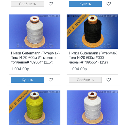
Сообщить
Купить
НЕТ В НАЛИЧИИ
Нитки Gutermann (Гутерман)
Нитки Gutermann (Гутерман)
Tera №20 600м #1 молоко
Tera №20 600м #000
топленое# *09384* (115г)
черный# *09555* (115г)
1 094.00р.
1 094.00р.
Купить
Сообщить
НЕТ В НАЛИЧИИ