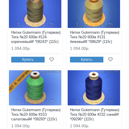
Нитки Gutermann (Гутерман)
Нитки Gutermann (Гутерман)
Tera №20 600м #124
Tera №20 600м #131
коричневый# *08243* (115г)
бежевый# *08629* (115г)
1 094.00р.
1 094.00р.
Купить
Купить
НЕТ В НАЛИЧИИ
Нитки Gutermann (Гутерман)
Нитки Gutermann (Гутерман)
Tera №20 600м #153
Tera №20 600м #232 синий#
салатовый# *09293* (115г)
*09296* (115г)
1 094.00р.
1 094.00р.