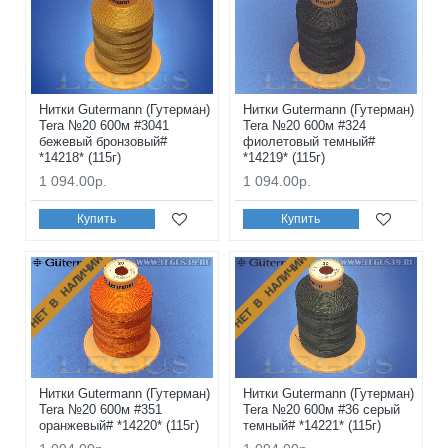
Нитки Gutermann (Гутерман)
Нитки Gutermann (Гутерман)
Tera №20 600м #3041
Tera №20 600м #324
бежевый бронзовый#
фиолетовый темный#
*14218* (115г)
*14219* (115г)
1 094.00р.
1 094.00р.
Купить
Купить
НЕТ В НАЛИЧИИ
НЕТ В НАЛИЧИИ
Нитки Gutermann (Гутерман)
Нитки Gutermann (Гутерман)
Tera №20 600м #351
Tera №20 600м #36 серый
оранжевый# *14220* (115г)
темный# *14221* (115г)