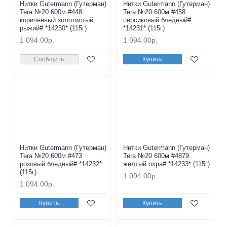
Нитки Gutermann (Гутерман)
Нитки Gutermann (Гутерман)
Tera №20 600м #448
Tera №20 600м #458
коричневый золотистый,
персиковый бледный#
рыжий# *14230* (115г)
*14231* (115г)
1 094.00р.
1 094.00р.
Сообщить
Купить
Нитки Gutermann (Гутерман)
Нитки Gutermann (Гутерман)
Tera №20 600м #473
Tera №20 600м #4879
розовый бледный# *14232*
желтый охра# *14233* (115г)
(115г)
1 094.00р.
1 094.00р.
Купить
Купить