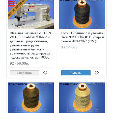
НЕТ В НАЛИЧИИ
Швейная машина GOLDEN
Нитки Gutermann (Гутерман)
WHEEL CS-6120 *00992* с
Tera №20 600м #1116 серый
двойным продвижением,
темный# *14207* (115г)
увеличенный рукав,
1 094.00р.
увеличенный челнок и
возможность регулировки
подскока лапок арт.79806
92 456.00р.
Сообщить
Купить