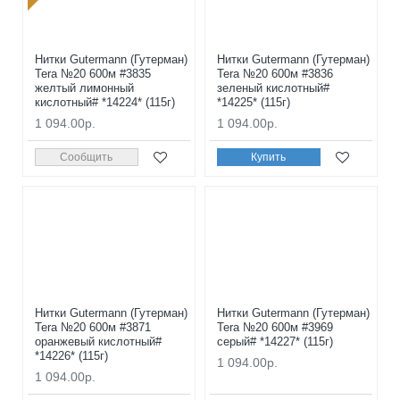
Нитки Gutermann (Гутерман)
Нитки Gutermann (Гутерман)
Tera №20 600м #3835
Tera №20 600м #3836
желтый лимонный
зеленый кислотный#
кислотный# *14224* (115г)
*14225* (115г)
1 094.00р.
1 094.00р.
Сообщить
Купить
Нитки Gutermann (Гутерман)
Нитки Gutermann (Гутерман)
Tera №20 600м #3871
Tera №20 600м #3969
оранжевый кислотный#
серый# *14227* (115г)
*14226* (115г)
1 094.00р.
1 094.00р.