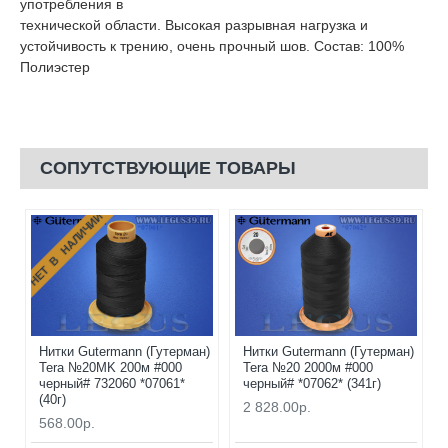
употребления в
технической области. Высокая разрывная нагрузка и
устойчивость к трению, очень прочный шов. Состав: 100%
Полиэстер
СОПУТСТВУЮЩИЕ ТОВАРЫ
НЕТ В НАЛИЧИИ
Нитки Gutermann (Гутерман)
Нитки Gutermann (Гутерман)
Tera №20MK 200м #000
Tera №20 2000м #000
черный# 732060 *07061*
черный# *07062* (341г)
(40г)
2 828.00р.
568.00р.