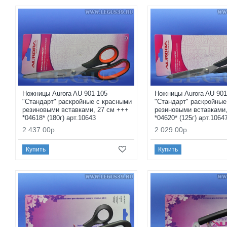
Ножницы Aurora AU 901-105
Ножницы Aurora AU 901
"Стандарт" раскройные с красными
"Стандарт" раскройные
резиновыми вставками, 27 см +++
резиновыми вставками,
*04618* (180г) арт.10643
*04620* (125г) арт.1064
2 437.00р.
2 029.00р.
Купить
Купить