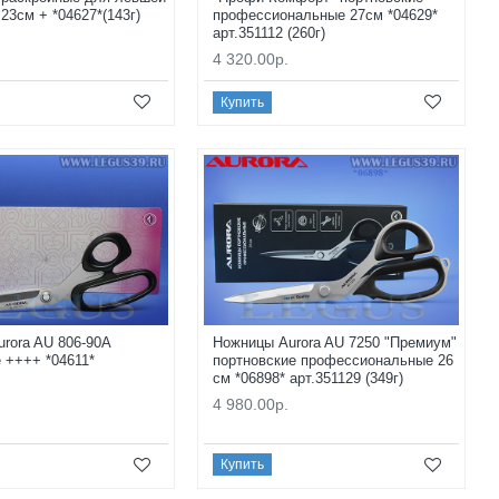
23см + *04627*(143г)
профессиональные 27см *04629*
арт.351112 (260г)
4 320.00р.
Купить
rora AU 806-90A
Ножницы Aurora AU 7250 "Премиум"
 ++++ *04611*
портновские профессиональные 26
см *06898* арт.351129 (349г)
4 980.00р.
Купить