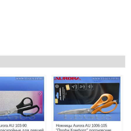
rora AU 103-90
Ножницы Aurora AU 1006-105
 раскройные для левшей
"Профи Комфорт" портновские