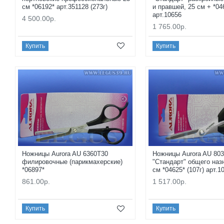
см *06192* арт.351128 (273г)
и правшей, 25 см + *046
арт.10656
4 500.00р.
1 765.00р.
Купить
Купить
Ножницы Aurora AU 6360Т30
Ножницы Aurora AU 803
филировочные (парикмахерские)
"Стандарт" общего наз
*06897*
см *04625* (107г) арт.1
861.00р.
1 517.00р.
Купить
Купить