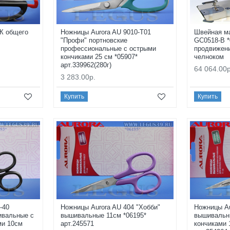
1К общего
Ножницы Aurora AU 9010-T01
Швейная м
"Профи" портновские
GC0518-B *
профессиональные с острыми
продвижен
кончиками 25 см *05907*
челноком
арт.339962(280г)
64 064.00р
3 283.00р.
Купить
Купить
-40
Ножницы Aurora AU 404 "Хобби"
Ножницы Au
ивальные с
вышивальные 11см *06195*
вышивальн
ми 10см
арт.245571
кончиками 1