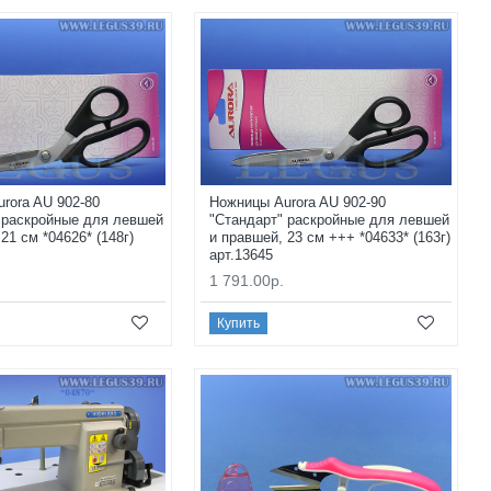
rora AU 902-80
Ножницы Aurora AU 902-90
 раскройные для левшей
"Стандарт" раскройные для левшей
21 см *04626* (148г)
и правшей, 23 см +++ *04633* (163г)
арт.13645
1 791.00р.
Купить