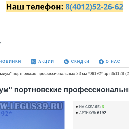
Наш телефон:
8(4012)52-26-62
НОВИНКИ
АКЦИИ
СКИДКИ
О НАС
миум" портновские профессиональные 23 см *06192* арт.351128 (2
м" портновские профессиональные 
6
НА СКЛАДЕ:
6192
АРТИКУЛ: