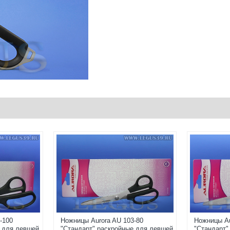
-100
Ножницы Aurora AU 103-80
Ножницы Au
е для левшей
"Стандарт" раскройные для левшей
"Стандарт"