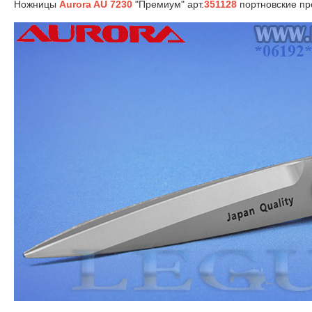
Ножницы
Aurora AU 7230
"Премиум" арт.
351128
портновские пр