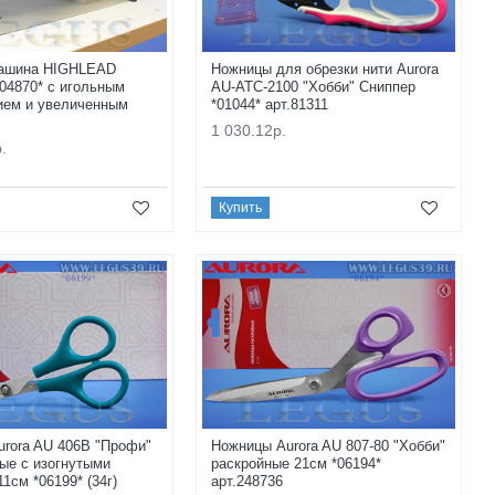
ашина HIGHLEAD
Ножницы для обрезки нити Aurora
04870* с игольным
AU-ATC-2100 "Хобби" Сниппер
ием и увеличенным
*01044* арт.81311
1 030.12р.
.
Купить
rora AU 406B "Профи"
Ножницы Aurora AU 807-80 "Хобби"
ые с изогнутыми
раскройные 21см *06194*
1см *06199* (34г)
арт.248736