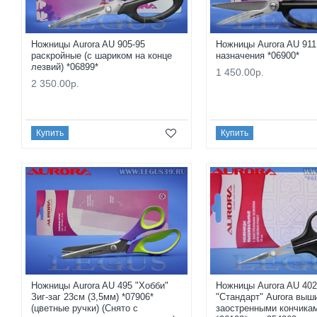
Ножницы Aurora AU 905-95
Ножницы Aurora AU 91
раскройные (с шариком на конце
назначения *06900*
лезвий) *06899*
1 450.00р.
2 350.00р.
Купить
Купить
Ножницы Aurora AU 495 "Хобби"
Ножницы Aurora AU 402
Зиг-заг 23см (3,5мм) *07906*
"Стандарт" Aurora выш
(цветные ручки) (Снято с
заостренными кончика