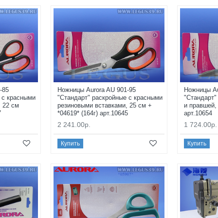
-85
Ножницы Aurora AU 901-95
Ножницы Au
 с красными
"Стандарт" раскройные с красными
"Стандарт"
 22 см
резиновыми вставками, 25 см +
и правшей, 
7
*04619* (164г) арт.10645
арт.10654
2 241.00р.
1 724.00р.
Купить
Купить