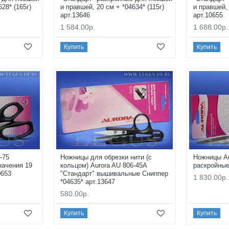
28* (165г)
и правшей, 20 см + *04634* (115г)
и правшей, 
арт.13646
арт.10655
1 584.00р.
1 688.00р.
Купить
Купить
-75
Ножницы для обрезки нити (с
Ножницы Au
начения 19
кольцом) Aurora AU 806-45А
раскройные
0653
"Стандарт" вышивальные Сниппер
1 830.00р.
*04635* арт.13647
580.00р.
Купить
Купить