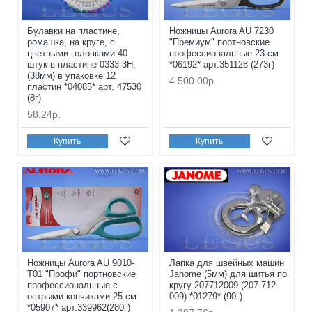
Булавки на пластине,
Ножницы Aurora AU 7230
ромашка, на круге, с
"Премиум" портновские
цветными головками 40
профессиональные 23 см
штук в пластине 0333-3H,
*06192* арт.351128 (273г)
(38мм) в упаковке 12
4 500.00р.
пластин *04085* арт. 47530
(8г)
58.24р.
Купить
Купить
Ножницы Aurora AU 9010-
Лапка для швейных машин
T01 "Профи" портновские
Janome (5мм) для шитья по
профессиональные с
кругу 207712009 (207-712-
острыми кончиками 25 см
009) *01279* (90г)
*05907* арт.339962(280г)