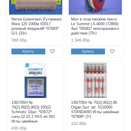
Нитки Gutermann (Гутерман)
Мел в пластиковом боксе
Mara 120 1000м #2017
Le Summit LS-4000 (72800)
розовый бледный# *07683*
4шт *05581* многоразового
G/1 (33г)
действия (75г)
390.00р.
1 346.80р.
Купить
Купить
130/705H №
130/705H № 70(2),80(2),90
70(2),80(3),90(3),100(2)
Organ 5шт. art. 5120000
Schmetz 10шт. *03572*
STANDARD Иглы швейные
canu:22:15.2 XKS eti 001
*07908* (7г)
Иглы швейные
152.88р.
435.00р.