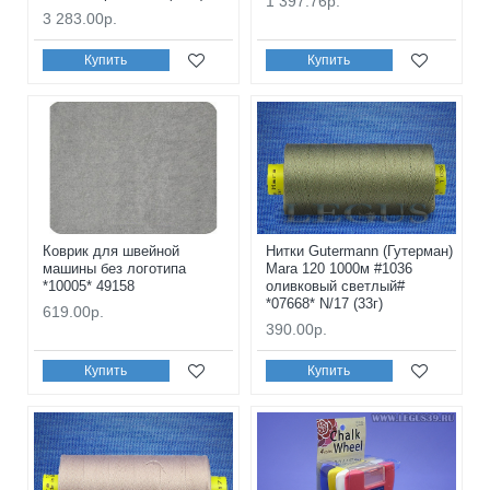
1 397.76р.
3 283.00р.
Купить
Купить
Коврик для швейной
Нитки Gutermann (Гутерман)
машины без логотипа
Mara 120 1000м #1036
*10005* 49158
оливковый светлый#
*07668* N/17 (33г)
619.00р.
390.00р.
Купить
Купить