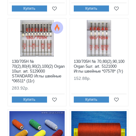
Купить
Купить
130/705H №
130/705H № 70,80(2),90,100
70(2),80(4),90(2),100(2) Organ
Organ 5шт. art. 5121000
10шт. art. 5129000
Иглы швейные *07578* (7г)
STANDARD Иглы швейные
152.88р.
*06511* (11г)
283.92р.
Купить
Купить