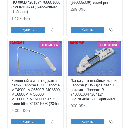
HQ-090D *20187* 788601000
(660005009) Spool pin
(NoORIGINAL) неоригинал
299.39р.
(Тайвань)
1 128.40р.
Купить
Купить
НОВИНКА
НОВИНКА
Коленный рычаг подъема
Лапка для швейных машин
лапки Janome Б.М. Janome
Janome (5мм) для петли
MC4900, MC6300P, MC6500,
автомат, Janome R
MC6500P, MC6600,
740801004 *20412*
MC6600P, MC9000 *20535*
(NoRIGINAL) НЕоригинал
Knee lifter 846811008 (234г)
960.05р.
2 002.00р.
Купить
Купить