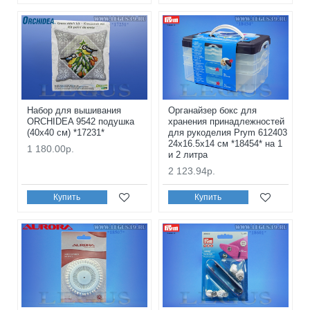
Набор для вышивания
Органайзер бокс для
ORCHIDEA 9542 подушка
хранения принадлежностей
(40х40 см) *17231*
для рукоделия Prym 612403
24х16.5х14 см *18454* на 1
1 180.00р.
и 2 литра
2 123.94р.
Купить
Купить