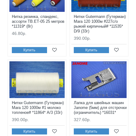
Нитка резинка, спандекс,
Нитки Gutermann (Гутерман)
ассорти ТВ.ЕТ-05 25 метров
Mara 120 1000м #227с/о
*11319* (8г)
рыжий кирпичный# *11535*
D/9 (33г)
46.80р.
390.00р.
Купить
Купить
Нитки Gutermann (Гутерман)
Лапка для швейных машин
Mara 120 1000м #1 молоко
Janome (5мм) для отстрочки
топленое# *11864* A/3 (33г)
(ограничитель) *16031*
390.00р.
327.60р.
Купить
Купить