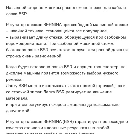
На задней стороне машины расположено гнездо для кабеля
лапки BSR.
Регулятор стежков BERNINA при свободной машинной стежке
– швейной технике, становящейся все популярнее
– выравнивает длину стежка, образующуюся при свободном
перемещении ткани. При свободной машинной стежке
благодаря лапке BSR все стежки получаются равной длины и
строчка очень равномерной.
Когда будет вставлена лапка BSR и опущен транспортер, на
дисплее машины появится возможность выбора нужного
режима.
Лапку BSR можно использовать как с прямой строчкой, так и
со строчкой зигзаг. Лапка BSR реагирует на движение
материала
и при этом регулирует скорость машины до максимально
допустимой.
Регулятор стежков BERNINA (BSR) гарантирует превосходное
качество стежков и идеальные результаты на любой
скорости во время свободно-ходовой стежки.