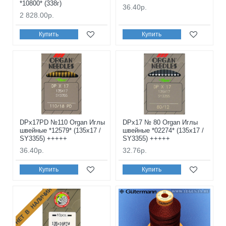
*10800* (338г)
36.40р.
2 828.00р.
Купить
Купить
DPx17PD №110 Organ Иглы
DPx17 № 80 Organ Иглы
швейные *12579* (135x17 /
швейные *02274* (135x17 /
SY3355) +++++
SY3355) +++++
36.40р.
32.76р.
Купить
Купить
НЕТ В НАЛИЧИИ