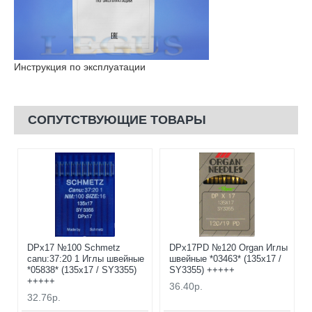
Инструкция по эксплуатации
СОПУТСТВУЮЩИЕ ТОВАРЫ
DPx17 №100 Schmetz
DPx17PD №120 Organ Иглы
canu:37:20 1 Иглы швейные
швейные *03463* (135x17 /
*05838* (135x17 / SY3355)
SY3355) +++++
+++++
36.40р.
32.76р.