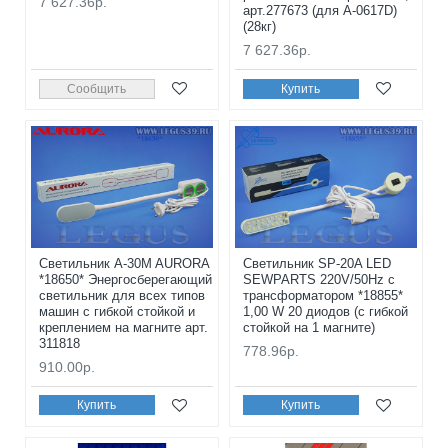
7 627.36р.
арт.277673 (для A-0617D)
(28кг)
7 627.36р.
Сообщить
Купить
Светильник A-30M AURORA
Светильник SP-20A LED
*18650* Энергосберегающий
SEWPARTS 220V/50Hz с
светильник для всех типов
трансформатором *18855*
машин с гибкой стойкой и
1,00 W 20 диодов (с гибкой
креплением на магните арт.
стойкой на 1 магните)
311818
778.96р.
910.00р.
Купить
Купить