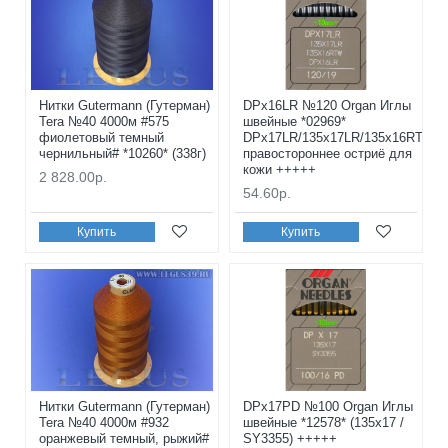
Нитки Gutermann (Гутерман)
DPx16LR №120 Organ Иглы
Tera №40 4000м #575
швейные *02969*
фиолетовый темный
DPx17LR/135x17LR/135x16RTW
чернильный# *10260* (338г)
правостороннее остриё для
кожи +++++
2 828.00р.
54.60р.
Купить
Купить
Нитки Gutermann (Гутерман)
DPx17PD №100 Organ Иглы
Tera №40 4000м #932
швейные *12578* (135x17 /
оранжевый темный, рыжий#
SY3355) +++++