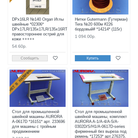
DPx16LR №140 Organ Иглы
Нитки Gutermann (Гутерман)
швейные *02306*
Tera №20 600м #226
DPx17LR/135x17LR/135x16RTW
бордовый# *14214* (115г)
правостороннее остриё для
1 094.00р.
кожи +++++
54.60р.
Сообщить
Купить
НЕТ В НАЛИЧИИ
Стол для промышленной
Стол для промышленной
швейной машины AURORA
швейной машины, комплект
A-0617D *16151* арт. 233696
AURORA A-1/A-4/A-5/A-
для машины с тройным
0302D/S/H1/A-0617D-series
продвижением
фирменный без выреза под
ремень *17253* арт.276375,