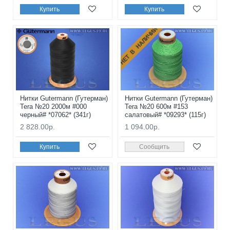
Купить
Купить
НЕТ В НАЛИЧИИ
Нитки Gutermann (Гутерман)
Нитки Gutermann (Гутерман)
Tera №20 2000м #000
Tera №20 600м #153
черный# *07062* (341г)
салатовый# *09293* (115г)
2 828.00р.
1 094.00р.
Купить
Сообщить