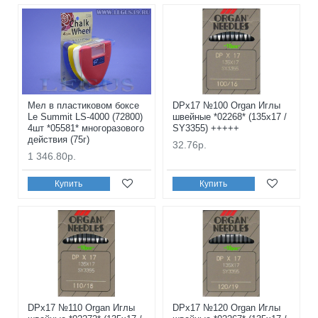
Мел в пластиковом боксе
DPx17 №100 Organ Иглы
Le Summit LS-4000 (72800)
швейные *02268* (135x17 /
4шт *05581* многоразового
SY3355) +++++
действия (75г)
32.76р.
1 346.80р.
Купить
Купить
DPx17 №110 Organ Иглы
DPx17 №120 Organ Иглы