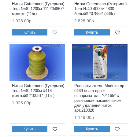
Нитки Gutermann (Гутерман)
Нитки Gutermann (Гутерман)
Tera №40 1200м 111 *04867*
Tera №40 4000м #800
молоко (115г)
белый# *07855* (338г)
1 028.00р.
2 828.00р.
Купить
Купить
Нитки Gutermann (Гутерман)
Распарыватель Madeira арт.
Tera №40 1200м #416
9469 seam ripper
желтый# *10081* (115г)
вспарыватель *04165* с
резиновым наконечником
1 028.00р.
для удаления ниток
арт.210328
1 149.00р.
Купить
Купить