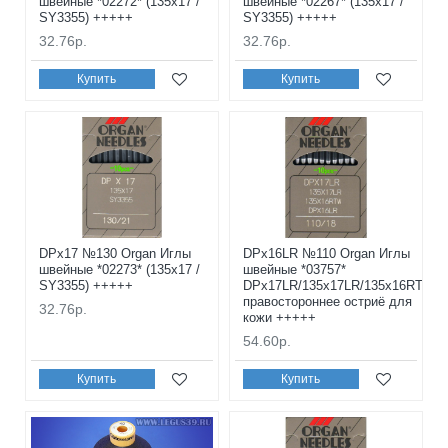
швейные *02272* (135x17 /
швейные *02267* (135x17 /
SY3355) +++++
SY3355) +++++
32.76р.
32.76р.
Купить
Купить
DPx17 №130 Organ Иглы
DPx16LR №110 Organ Иглы
швейные *02273* (135x17 /
швейные *03757*
SY3355) +++++
DPx17LR/135x17LR/135x16RTW
правостороннее остриё для
32.76р.
кожи +++++
54.60р.
Купить
Купить