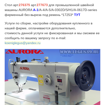
Стол арт.
276375
арт.
277673
для промышленной швейной
машины AURORA
A-1
/A-4/A-5/A-0302D/S/H1/A-0617D-series
фирменный без выреза под ремень *17253*
ТУТ
Услуги по сборке, настройке оборудования купленного в
нашей фирме, оплачиваются дополнительно,
стоимость данной услуги не фиксированная и мы сможем ее
сообщить по вашему запросу по e-mail:
koeniglegus@yandex.ru