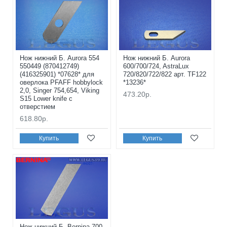
Нож нижний Б. Aurora 554
Нож нижний Б. Aurora
550449 (870412749)
600/700/724, AstraLux
(416325901) *07628* для
720/820/722/822 арт. TF122
оверлока PFAFF hobbylock
*13236*
2,0, Singer 754,654, Viking
473.20р.
S15 Lower knife с
отверстием
618.80р.
Купить
Купить
Нож нижний Б. Bernina 700