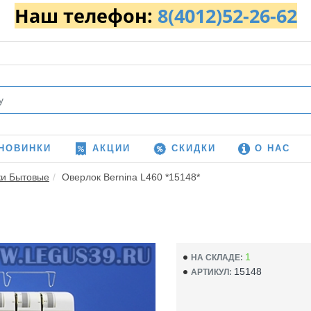
Наш телефон:
8(4012)52-26-62
НОВИНКИ
АКЦИИ
СКИДКИ
О НАС
ки Бытовые
Оверлок Bernina L460 *15148*
1
НА СКЛАДЕ:
15148
АРТИКУЛ: