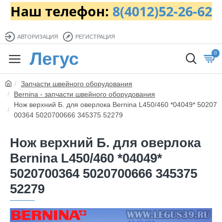
Наш телефон:
8(4012)52-26-62
АВТОРИЗАЦИЯ
РЕГИСТРАЦИЯ
Легус
0
Запчасти швейного оборудования
Bernina - запчасти швейного оборудования
Нож верхний Б. для оверлока Bernina L450/460 *04049* 50207
00364 5020700666 345375 52279
Нож верхний Б. для оверлока
Bernina L450/460 *04049*
5020700364 5020700666 345375
52279