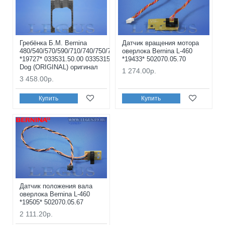
Гребёнка Б.М. Bernina
Датчик вращения мотора
480/540/570/590/710/740/750/770/780/790+
оверлока Bernina L-460
*19727* 033531.50.00 0335315000 Feed
*19433* 502070.05.70
Dog (ORIGINAL) оригинал
1 274.00р.
3 458.00р.
Купить
Купить
Датчик положения вала
оверлока Bernina L-460
*19505* 502070.05.67
2 111.20р.