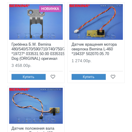
НОВИНКА
Гребёнка Б.М. Bernina
Датчик вращения мотора
480/540/570/590/710/740/750/770/780/790+
оверлока Bernina L-460
*19727* 033531.50.00 0335315000 Feed
*19433* 502070.05.70
Dog (ORIGINAL) оригинал
1 274.00р.
3 458.00р.
Купить
Купить
Датчик положения вала