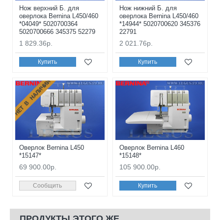
Нож верхний Б. для
Нож нижний Б. для
оверлока Bernina L450/460
оверлока Bernina L450/460
*04049* 5020700364
*14944* 5020700620 345376
5020700666 345375 52279
22791
1 829.36р.
2 021.76р.
Купить
Купить
НЕТ В НАЛИЧИИ
Оверлок Bernina L450
Оверлок Bernina L460
*15147*
*15148*
69 900.00р.
105 900.00р.
Сообщить
Купить
ПРОДУКТЫ ЭТОГО ЖЕ