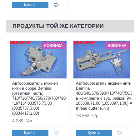
Купить
ПРОДУКТЫ ТОЙ ЖЕ КАТЕГОРИИ
НОВИНКА
НОВИНКА
Автообрезатель нижней
Автообрезатель нижней нити в с
нити в сборе Bernina
Bernina
(ответная часть)
480/540/570/590/710/740/750/770/
710/720/740/750/770/780/790
в комплекте с зуб. рейкой 9мм *1
*19716* 033575.73.00
105309.71.00 (1053097.1.00) Auto
(0335757.3.00)
thread cutter (unit)
(0334417.1.00)
18 556.72р.
4 289.74р.
Купить
Купить