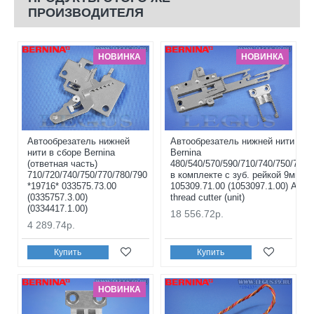
ПРОИЗВОДИТЕЛЯ
НОВИНКА
НОВИНКА
Автообрезатель нижней
Автообрезатель нижней нити в с
нити в сборе Bernina
Bernina
(ответная часть)
480/540/570/590/710/740/750/770/
710/720/740/750/770/780/790
в комплекте с зуб. рейкой 9мм *1
*19716* 033575.73.00
105309.71.00 (1053097.1.00) Auto
(0335757.3.00)
thread cutter (unit)
(0334417.1.00)
18 556.72р.
4 289.74р.
Купить
Купить
НОВИНКА