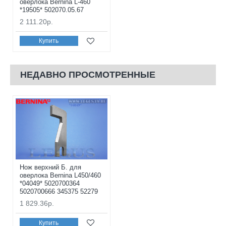
оверлока Bernina L-460
*19505* 502070.05.67
2 111.20р.
Купить
НЕДАВНО ПРОСМОТРЕННЫЕ
Нож верхний Б. для
оверлока Bernina L450/460
*04049* 5020700364
5020700666 345375 52279
1 829.36р.
Купить