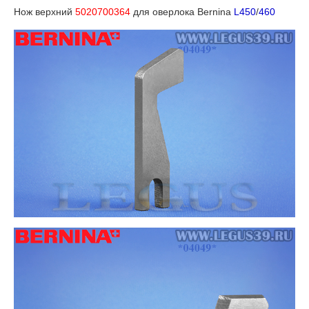
Нож верхний
5020700364
для оверлока Bernina
L450
/
460