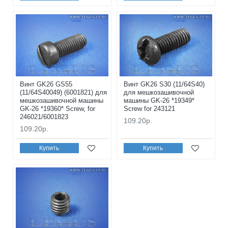
Винт GK26 GS55
Винт GK26 S30 (11/64S40)
(11/64S40049) (6001821) для
для мешкозашивочной
мешкозашивочной машины
машины GK-26 *19349*
GK-26 *19360* Screw, for
Screw for 243121
246021/6001823
109.20р.
109.20р.
Купить
Купить