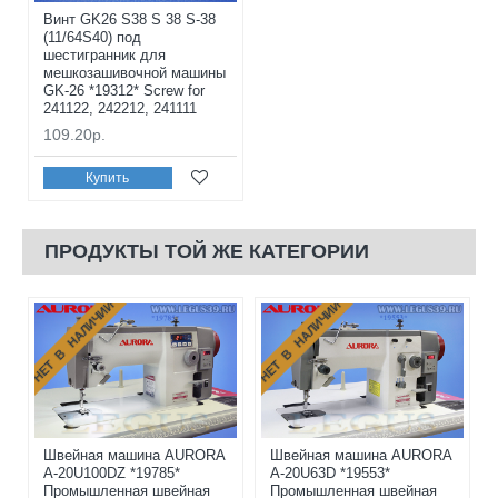
Винт GK26 S38 S 38 S-38
(11/64S40) под
шестигранник для
мешкозашивочной машины
GK-26 *19312* Screw for
241122, 242212, 241111
109.20р.
Купить
ПРОДУКТЫ ТОЙ ЖЕ КАТЕГОРИИ
НЕТ В НАЛИЧИИ
НЕТ В НАЛИЧИИ
Швейная машина AURORA
Швейная машина AURORA
A-20U100DZ *19785*
A-20U63D *19553*
Промышленная швейная
Промышленная швейная