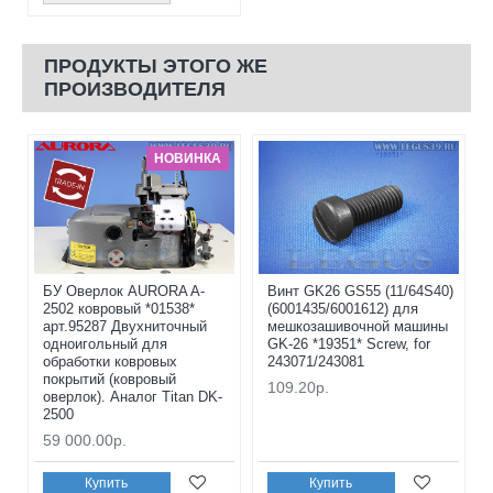
ПРОДУКТЫ ЭТОГО ЖЕ
ПРОИЗВОДИТЕЛЯ
НОВИНКА
БУ Оверлок AURORA A-
Винт GK26 GS55 (11/64S40)
2502 ковровый *01538*
(6001435/6001612) для
арт.95287 Двухниточный
мешкозашивочной машины
одноигольный для
GK-26 *19351* Screw, for
обработки ковровых
243071/243081
покрытий (ковровый
109.20р.
оверлок). Аналог Titan DK-
2500
59 000.00р.
Купить
Купить