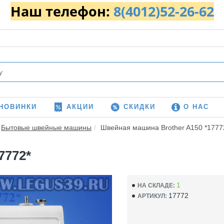
Наш телефон:
8(4012)52-26-62
НОВИНКИ
АКЦИИ
СКИДКИ
О НАС
Бытовые швейные машины
Швейная машина Brother A150 *1777
7772*
1
НА СКЛАДЕ:
17772
АРТИКУЛ: