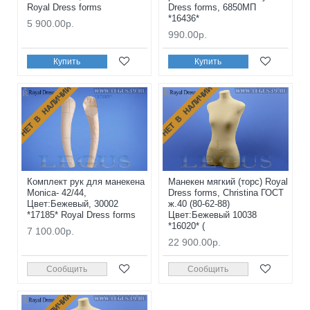
Royal Dress forms
Dress forms, 6850МП
*16436*
5 900.00р.
990.00р.
Купить
Купить
НЕТ В НАЛИЧИИ
НЕТ В НАЛИЧИИ
Комплект рук для манекена
Манекен мягкий (торс) Royal
Monica- 42/44,
Dress forms, Christina ГОСТ
Цвет:Бежевый, 30002
ж.40 (80-62-88)
*17185* Royal Dress forms
Цвет:Бежевый 10038
*16020* (
7 100.00р.
22 900.00р.
Сообщить
Сообщить