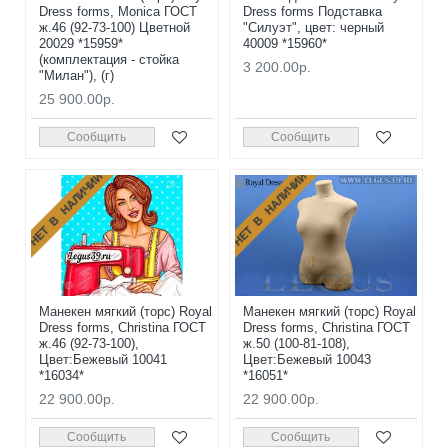
Dress forms, Monica ГОСТ
Dress forms Подставка
ж.46 (92-73-100) Цветной
"Силуэт", цвет: черный
20029 *15959*
40009 *15960*
(комплектация - стойка
3 200.00р.
"Милан"), (г)
25 900.00р.
Сообщить
Сообщить
НЕТ В НАЛИЧИИ
НЕТ В НАЛИЧИИ
Манекен мягкий (торс) Royal
Манекен мягкий (торс) Royal
Dress forms, Christina ГОСТ
Dress forms, Christina ГОСТ
ж.46 (92-73-100),
ж.50 (100-81-108),
Цвет:Бежевый 10041
Цвет:Бежевый 10043
*16034*
*16051*
22 900.00р.
22 900.00р.
Сообщить
Сообщить