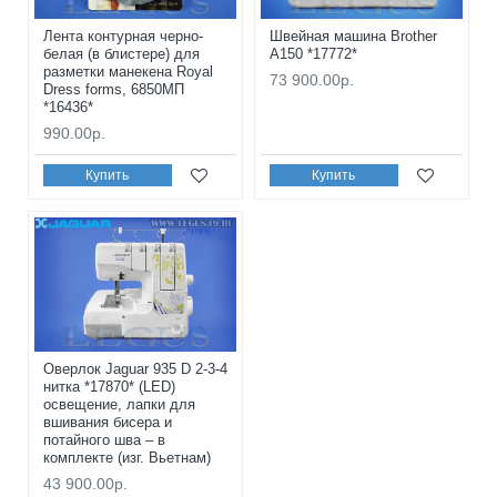
Лента контурная черно-
Швейная машина Brother
белая (в блистере) для
A150 *17772*
разметки манекена Royal
73 900.00р.
Dress forms, 6850МП
*16436*
990.00р.
Купить
Купить
Оверлок Jaguar 935 D 2-3-4
нитка *17870* (LED)
освещение, лапки для
вшивания бисера и
потайного шва – в
комплекте (изг. Вьетнам)
43 900.00р.