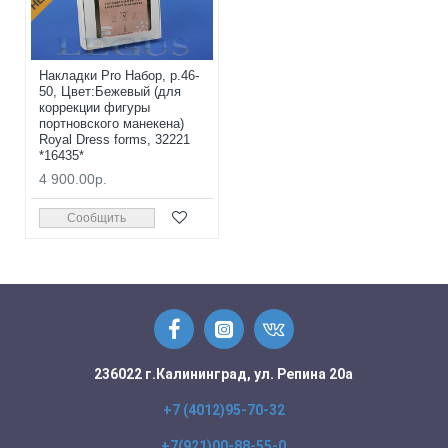
Накладки Pro Набор, р.46-
50, Цвет:Бежевый (для
коррекции фигуры
портновского манекена)
Royal Dress forms, 32221
*16435*
4 900.00р.
Сообщить
236022 г.Калининград, ул. Репина 20а
+7 (4012)95-70-32
+7(921)00-88-55-0