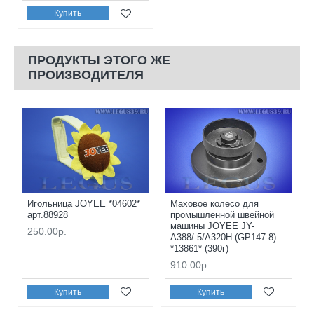
Купить
ПРОДУКТЫ ЭТОГО ЖЕ
ПРОИЗВОДИТЕЛЯ
Игольница JOYEE *04602*
Маховое колесо для
арт.88928
промышленной швейной
машины JOYEE JY-
250.00р.
A388/-5/A320H (GP147-8)
*13861* (390г)
910.00р.
Купить
Купить