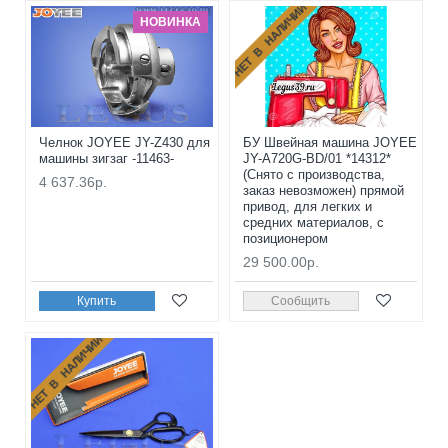
НЕТ В НАЛИЧИИ
НОВИНКА
Челнок JOYEE JY-Z430 для
БУ Швейная машина JOYEE
машины зигзаг -11463-
JY-A720G-BD/01 *14312*
(Снято с производства,
4 637.36р.
заказ невозможен) прямой
привод, для легких и
средних материалов, с
позиционером
29 500.00р.
Купить
Сообщить
НЕТ В НАЛИЧИИ