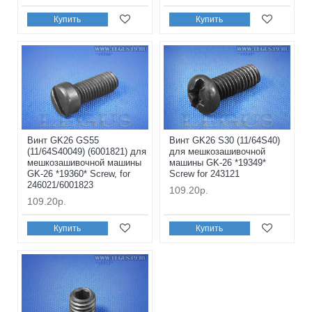
Купить
Купить
Винт GK26 GS55
Винт GK26 S30 (11/64S40)
(11/64S40049) (6001821) для
для мешкозашивочной
мешкозашивочной машины
машины GK-26 *19349*
GK-26 *19360* Screw, for
Screw for 243121
246021/6001823
109.20р.
109.20р.
Купить
Купить