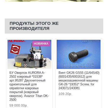
ПРОДУКТЫ ЭТОГО ЖЕ
ПРОИЗВОДИТЕЛЯ
НОВИНКА
БУ Оверлок AURORA A-
Винт GK26 GS55 (11/64S40)
2502 ковровый *01538*
(6001435/6001612) для
арт.95287 Двухниточный
мешкозашивочной машины
одноигольный для
GK-26 *19351* Screw, for
обработки ковровых
243071/243081
покрытий (ковровый
109.20р.
оверлок). Аналог Titan DK-
2500
59 000.00р.