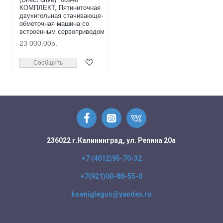
КОМПЛЕКТ, Пятиниточная
двухигольная стачивающе-
обметочная машина со
встроенным сервоприводом
23 000.00р.
Сообщить
236022 г.Калининград, ул. Репина 20а
+7 (4012)95-70-32
+7(921)00-88-55-0
koeniglegus@yandex.ru