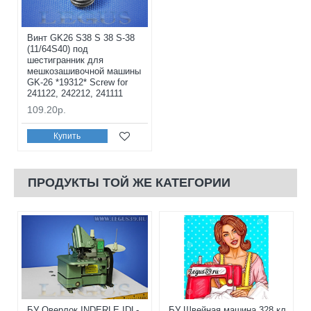
Винт GK26 S38 S 38 S-38
(11/64S40) под
шестигранник для
мешкозашивочной машины
GK-26 *19312* Screw for
241122, 242212, 241111
109.20р.
Купить
ПРОДУКТЫ ТОЙ ЖЕ КАТЕГОРИИ
БУ Оверлок INDERLE IDL-
БУ Швейная машина 328 кл.