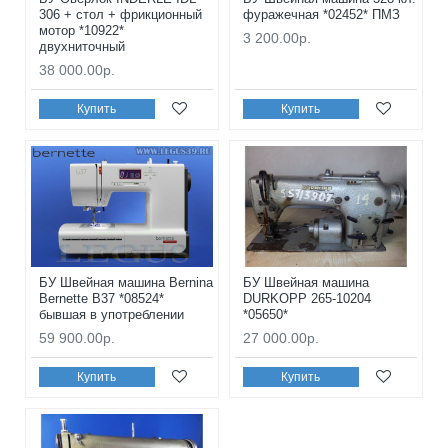
306 + стол + фрикционный
фуражечная *02452* ПМЗ
мотор *10922*
3 200.00р.
двухниточный
38 000.00р.
Купить
Купить
БУ Швейная машина Bernina
БУ Швейная машина
Bernette B37 *08524*
DURKOPP 265-10204
бывшая в употреблении
*05650*
59 900.00р.
27 000.00р.
Купить
Купить