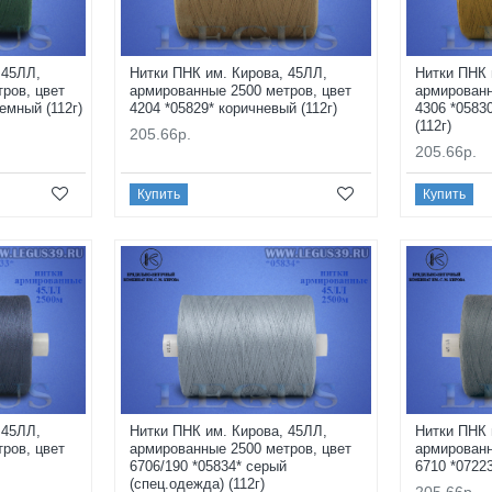
 45ЛЛ,
Нитки ПНК им. Кирова, 45ЛЛ,
Нитки ПНК 
ров, цвет
армированные 2500 метров, цвет
армированн
емный (112г)
4204 *05829* коричневый (112г)
4306 *0583
(112г)
205.66р.
205.66р.
Купить
Купить
 45ЛЛ,
Нитки ПНК им. Кирова, 45ЛЛ,
Нитки ПНК 
ров, цвет
армированные 2500 метров, цвет
армированн
6706/190 *05834* серый
6710 *07223
(спец.одежда) (112г)
205.66р.