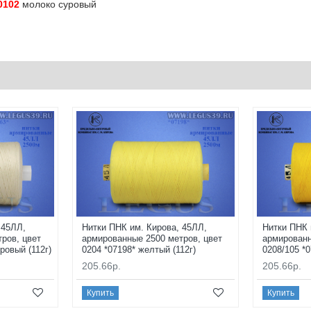
0102
молоко суровый
 45ЛЛ,
Нитки ПНК им. Кирова, 45ЛЛ,
Нитки ПНК 
ров, цвет
армированные 2500 метров, цвет
армированн
ровый (112г)
0204 *07198* желтый (112г)
0208/105 *0
205.66р.
205.66р.
Купить
Купить