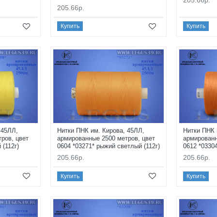
205.66р.
Купить
Купить
 45ЛЛ,
Нитки ПНК им. Кирова, 45ЛЛ,
Нитки ПНК 
ров, цвет
армированные 2500 метров, цвет
армированн
 (112г)
0604 *03271* рыжий светлый (112г)
0612 *03304
205.66р.
205.66р.
Купить
Купить