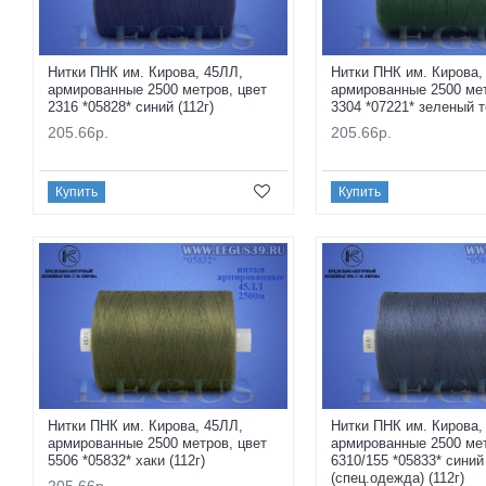
Нитки ПНК им. Кирова, 45ЛЛ,
Нитки ПНК им. Кирова,
армированные 2500 метров, цвет
армированные 2500 мет
2316 *05828* синий (112г)
3304 *07221* зеленый т
205.66р.
205.66р.
Купить
Купить
Нитки ПНК им. Кирова, 45ЛЛ,
Нитки ПНК им. Кирова,
армированные 2500 метров, цвет
армированные 2500 мет
5506 *05832* хаки (112г)
6310/155 *05833* синий
(спец.одежда) (112г)
205.66р.