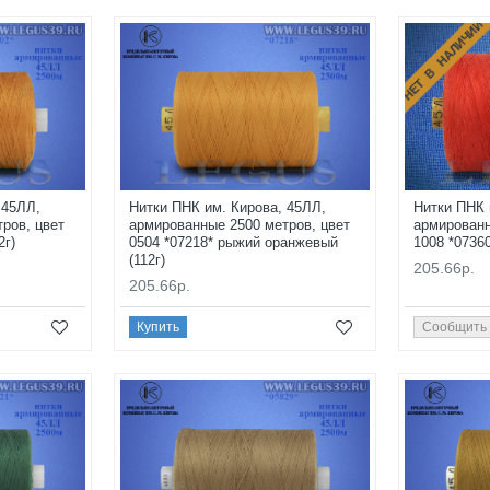
НЕТ В НАЛИЧИИ
 45ЛЛ,
Нитки ПНК им. Кирова, 45ЛЛ,
Нитки ПНК 
ров, цвет
армированные 2500 метров, цвет
армированн
2г)
0504 *07218* рыжий оранжевый
1008 *07360
(112г)
205.66р.
205.66р.
Купить
Сообщить