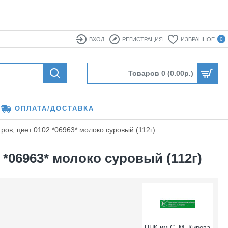
ВХОД
РЕГИСТРАЦИЯ
ИЗБРАННОЕ
0
Товаров 0 (0.00р.)
ОПЛАТА/ДОСТАВКА
ов, цвет 0102 *06963* молоко суровый (112г)
 *06963* молоко суровый (112г)
ПНК им С. М. Кирова