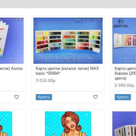
иток) Aurora
Карта цветов (каталог ниток) MAX
Карта цвет
basic *05894*
Кирова (200
цвета)
3 016.00р.
2 990.00р.
Купить
Купить