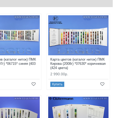
ов (каталог ниток) ПМК
Карта цветов (каталог ниток) ПМК
7г) *06715* синяя (403
Кирова (2008г) *07630* коричневая
(424 цвета)
2 990.00р.
Купить