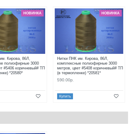
НОВИНКА
НОВИНКА
им. Кирова, 86Л,
Нитки ПНК им. Кирова, 86Л,
ые полиэфирные 3000
комплексные полиэфирные 3000
ет #5406 коричневый# ТП
метров, цвет #5408 коричневый# ТП
енке) *20580*
(в термопленке) *20581*
590.00р.
Купить