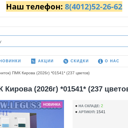
Наш телефон:
8(4012)52-26-62
НОВИНКИ
АКЦИИ
СКИДКИ
О НАС
ниток) ПМК Кирова (2026г) *01541* (237 цветов)
 Кирова (2026г) *01541* (237 цвето
НОВИНКА
2
НА СКЛАДЕ:
1541
АРТИКУЛ: