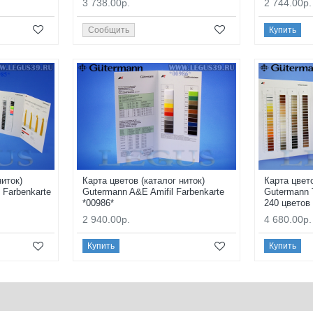
3 738.00р.
2 744.00р.
Сообщить
Купить
ниток)
Карта цветов (каталог ниток)
Карта цвето
 Farbenkarte
Gutermann A&E Amifil Farbenkarte
Gutermann T
*00986*
240 цветов
2 940.00р.
4 680.00р.
Купить
Купить