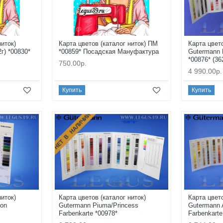
ниток)
Карта цветов (каталог ниток) ПМ
Карта цвето
г) *00830*
*00859* Посадская Мануфактура
Gutermann 
*00876* (36
750.00р.
4 990.00р.
Купить
Купить
НЕТ В НАЛИЧИИ
ниток)
Карта цветов (каталог ниток)
Карта цвето
lon
Gutermann Piuma/Princess
Gutermann 
Farbenkarte *00978*
Farbenkarte