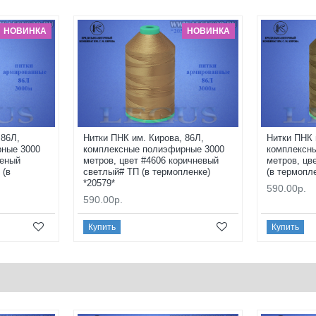
НОВИНКА
НОВИНКА
 86Л,
Нитки ПНК им. Кирова, 86Л,
Нитки ПНК 
ные 3000
комплексные полиэфирные 3000
комплексн
леный
метров, цвет #4606 коричневый
метров, цв
 (в
светлый# ТП (в термопленке)
(в термопл
*20579*
590.00р.
590.00р.
Купить
Купить