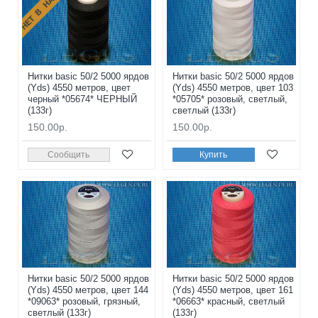
НЕТ В НАЛИЧИИ
Нитки basic 50/2 5000 ярдов
Нитки basic 50/2 5000 ярдов
(Yds) 4550 метров, цвет
(Yds) 4550 метров, цвет 103
черный *05674* ЧЕРНЫЙ
*05705* розовый, светлый,
(133г)
светлый (133г)
150.00р.
150.00р.
Сообщить
Купить
Нитки basic 50/2 5000 ярдов
Нитки basic 50/2 5000 ярдов
(Yds) 4550 метров, цвет 144
(Yds) 4550 метров, цвет 161
*09063* розовый, грязный,
*06663* красный, светлый
светлый (133г)
(133г)