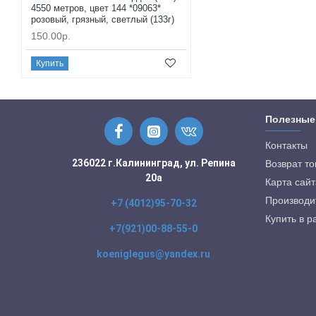
4550 метров, цвет 144 *09063*
розовый, грязный, светлый (133г)
150.00р.
Купить
Полезные
Контакты
236022 г.Калининград, ул. Репина
Возврат т
20а
Карта сайт
Производи
+7 (4012)95-70-32
Купить в р
+7(921)00-88-55-0
koeniglegus@yandex.ru