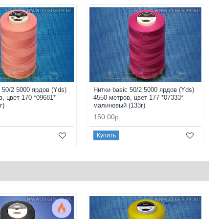
 50/2 5000 ярдов (Yds)
Нитки basic 50/2 5000 ярдов (Yds)
в, цвет 170 *09681*
4550 метров, цвет 177 *07333*
г)
малиновый (133г)
150.00р.
Купить