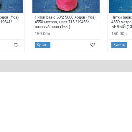
ярдов (Yds)
Нитки basic 50/2 5000 ярдов (Yds)
Нитки basic
*19541*
4550 метров, цвет 713 *19455*
4550 метро
розовый неон (163г)
БЕЛЫЙ (13
150.00р.
150.00р.
Купить
Купить