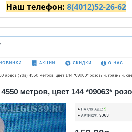
Наш телефон:
8(4012)52-26-62
НОВИНКИ
АКЦИИ
СКИДКИ
О НАС
00 ярдов (Yds) 4550 метров, цвет 144 *09063* розовый, грязный, св
) 4550 метров, цвет 144 *09063* ро
9
НА СКЛАДЕ:
9063
АРТИКУЛ: