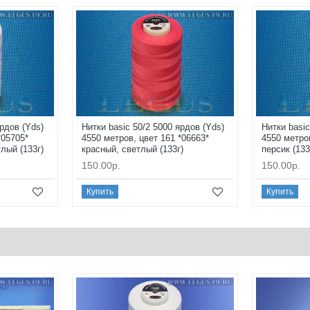
ярдов (Yds)
Нитки basic 50/2 5000 ярдов (Yds)
Нитки basic
*05705*
4550 метров, цвет 161 *06663*
4550 метро
лый (133г)
красный, светлый (133г)
персик (133
150.00р.
150.00р.
Купить
Купить