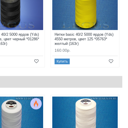
 40/2 5000 ярдов (Yds)
Нитки basic 40/2 5000 ярдов (Yds)
в, цвет черный *01286*
4550 метров, цвет 125 *05763*
63г)
желтый (163г)
160.00р.
Купить