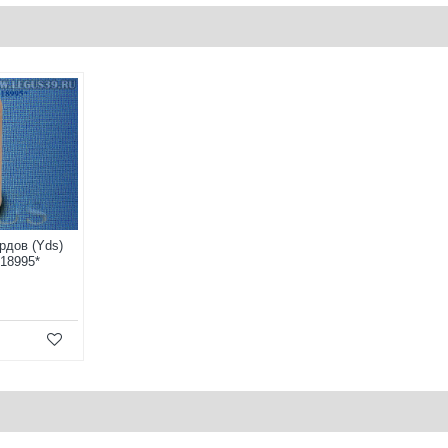
ярдов (Yds)
*18995*