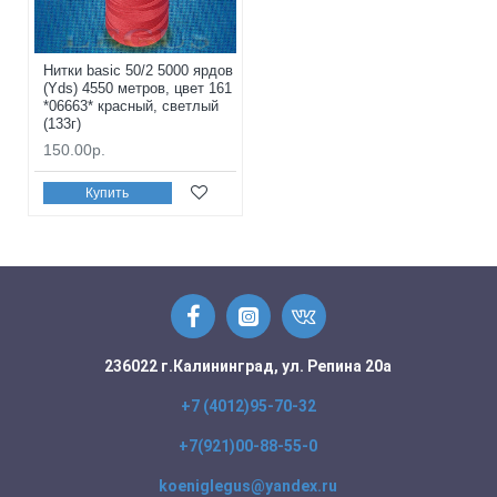
Нитки basic 50/2 5000 ярдов
(Yds) 4550 метров, цвет 161
*06663* красный, светлый
(133г)
150.00р.
Купить
236022 г.Калининград, ул. Репина 20а
+7 (4012)95-70-32
+7(921)00-88-55-0
koeniglegus@yandex.ru