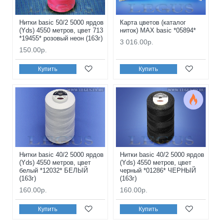
Нитки basic 50/2 5000 ярдов
Карта цветов (каталог
(Yds) 4550 метров, цвет 713
ниток) MAX basic *05894*
*19455* розовый неон (163г)
3 016.00р.
150.00р.
Купить
Купить
Нитки basic 40/2 5000 ярдов
Нитки basic 40/2 5000 ярдов
(Yds) 4550 метров, цвет
(Yds) 4550 метров, цвет
белый *12032* БЕЛЫЙ
черный *01286* ЧЕРНЫЙ
(163г)
(163г)
160.00р.
160.00р.
Купить
Купить