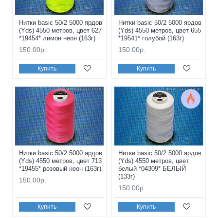
Нитки basic 50/2 5000 ярдов
Нитки basic 50/2 5000 ярдов
(Yds) 4550 метров, цвет 627
(Yds) 4550 метров, цвет 655
*19454* лимон неон (163г)
*19541* голубой (163г)
150.00р.
150.00р.
Купить
Купить
Нитки basic 50/2 5000 ярдов
Нитки basic 50/2 5000 ярдов
(Yds) 4550 метров, цвет 713
(Yds) 4550 метров, цвет
*19455* розовый неон (163г)
белый *04309* БЕЛЫЙ
(133г)
150.00р.
150.00р.
Купить
Купить