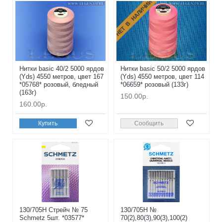
НЕТ В НАЛИЧИИ
Нитки basic 40/2 5000 ярдов
Нитки basic 50/2 5000 ярдов
(Yds) 4550 метров, цвет 167
(Yds) 4550 метров, цвет 114
*05768* розовый, бледный
*06659* розовый (133г)
(163г)
150.00р.
160.00р.
Купить
Сообщить
130/705H Стрейч № 75
130/705H №
Schmetz 5шт. *03577*
70(2),80(3),90(3),100(2)