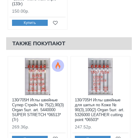
(133г)
150.00р.
Купить
ТАКЖЕ ПОКУПАЮТ
130/705H Иглы швейные
130/705H Иглы швейные
Супер Стрейч № 75(2),90(3)
для шитья по Коже №
Organ 5шт. art. 5440000
90(3),100(2) Organ 5шт. art.
SUPER STRETCH *06513*
5326000 LEATHER cutting
(7г)
point *06503*
269.36р.
247.52р.