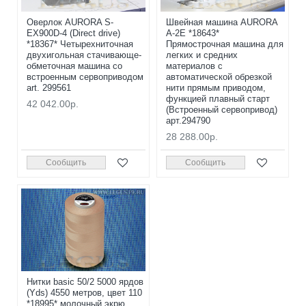
Оверлок AURORA S-
Швейная машина AURORA
EX900D-4 (Direct drive)
A-2E *18643*
*18367* Четырехниточная
Прямострочная машина для
двухигольная стачивающе-
легких и средних
обметочная машина со
материалов с
встроенным сервоприводом
автоматической обрезкой
art. 299561
нити прямым приводом,
функцией плавный старт
42 042.00р.
(Встроенный сервопривод)
арт.294790
28 288.00р.
Сообщить
Сообщить
Нитки basic 50/2 5000 ярдов
(Yds) 4550 метров, цвет 110
*18995* молочный экрю