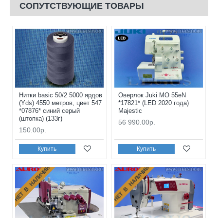
СОПУТСТВУЮЩИЕ ТОВАРЫ
Нитки basic 50/2 5000 ярдов
Оверлок Juki MO 55eN
(Yds) 4550 метров, цвет 547
*17821* (LED 2020 года)
*07876* синий серый
Majestic
(штопка) (133г)
56 990.00р.
150.00р.
Купить
Купить
НЕТ В НАЛИЧИИ
НЕТ В НАЛИЧИИ