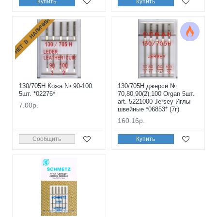
Купить
Купить
НЕТ В НАЛИЧИИ
130/705H Кожа № 90-100
130/705H джерси №
5шт. *02276*
70,80,90(2),100 Organ 5шт.
art. 5221000 Jersey Иглы
7.00р.
швейные *06853* (7г)
160.16р.
Сообщить
Купить