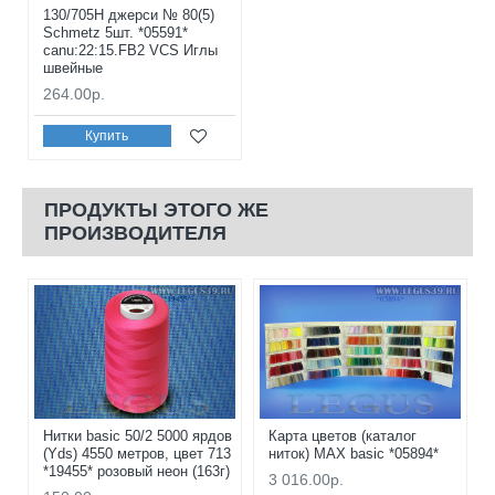
130/705H джерси № 80(5)
Schmetz 5шт. *05591*
canu:22:15.FB2 VCS Иглы
швейные
264.00р.
Купить
ПРОДУКТЫ ЭТОГО ЖЕ
ПРОИЗВОДИТЕЛЯ
Нитки basic 50/2 5000 ярдов
Карта цветов (каталог
(Yds) 4550 метров, цвет 713
ниток) MAX basic *05894*
*19455* розовый неон (163г)
3 016.00р.