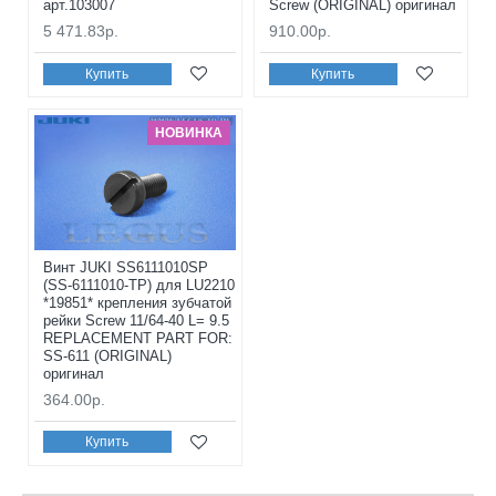
арт.103007
Screw (ORIGINAL) оригинал
5 471.83р.
910.00р.
Купить
Купить
НОВИНКА
Винт JUKI SS6111010SP
(SS-6111010-TP) для LU2210
*19851* крепления зубчатой
рейки Screw 11/64-40 L= 9.5
REPLACEMENT PART FOR:
SS-611 (ORIGINAL)
оригинал
364.00р.
Купить