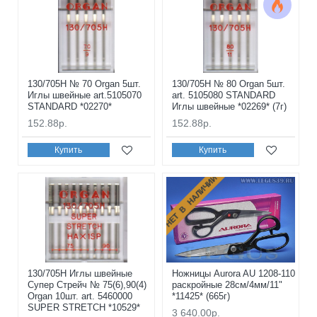
130/705H № 70 Organ 5шт.
130/705H № 80 Organ 5шт.
Иглы швейные art.5105070
art. 5105080 STANDARD
STANDARD *02270*
Иглы швейные *02269* (7г)
152.88р.
152.88р.
Купить
Купить
НЕТ В НАЛИЧИИ
130/705H Иглы швейные
Ножницы Aurora AU 1208-110
Супер Стрейч № 75(6),90(4)
раскройные 28см/4мм/11"
Organ 10шт. art. 5460000
*11425* (665г)
SUPER STRETCH *10529*
3 640.00р.