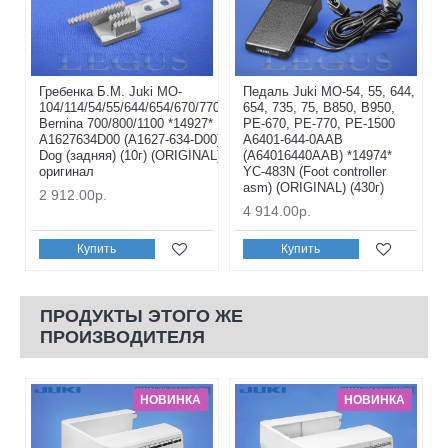
Гребенка Б.М. Juki MO-
Педаль Juki MO-54, 55, 644,
104/114/54/55/644/654/670/770/850/950,
654, 735, 75, B850, B950,
Bernina 700/800/1100 *14927*
PE-670, PE-770, PE-1500
A1627634D00 (A1627-634-D00) Feed
A6401-644-0AAB
Dog (задняя) (10г) (ORIGINAL)
(A64016440AAB) *14974*
оригинал
YC-483N (Foot controller
asm) (ORIGINAL) (430г)
2 912.00р.
4 914.00р.
Купить
Купить
ПРОДУКТЫ ЭТОГО ЖЕ
ПРОИЗВОДИТЕЛЯ
НОВИНКА
НОВИНКА