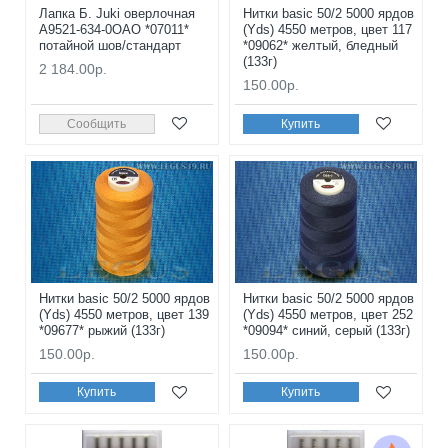
Лапка Б. Juki оверлочная
Нитки basic 50/2 5000 ярдов
А9521-634-0OАO *07011*
(Yds) 4550 метров, цвет 117
потайной шов/стандарт
*09062* желтый, бледный
(133г)
2 184.00р.
150.00р.
Сообщить
Купить
Нитки basic 50/2 5000 ярдов
Нитки basic 50/2 5000 ярдов
(Yds) 4550 метров, цвет 139
(Yds) 4550 метров, цвет 252
*09677* рыжий (133г)
*09094* синий, серый (133г)
150.00р.
150.00р.
Купить
Купить