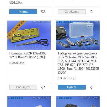
524.16р.
Купить
Сообщить
НЕТ В НАЛИЧИИ
Ножницы XSOR DW-A300
Набор лапок для оверлока
12" 300мм *13155* (570г)
Juki MO-54e, MO-55e, MO-
75e, MO-644, MO-654, MO-
5 358.08р.
735, PE-670, PE-770, PE-
1500, 8шт. *14290* 40123395
(330г)
18 928.00р.
Сообщить
Купить