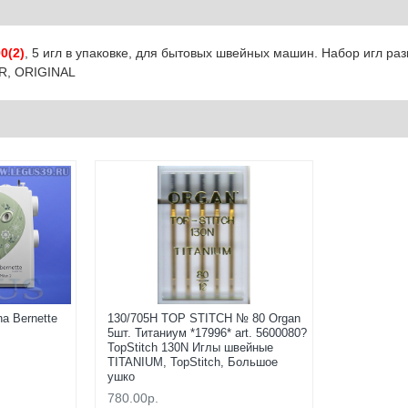
0(2)
, 5 игл в упаковке, для бытовых швейных машин. Набор игл р
ER, ORIGINAL
a Bernette
130/705H TOP STITCH № 80 Organ
5шт. Титаниум *17996* art. 5600080?
TopStitch 130N Иглы швейные
TITANIUM, TopStitch, Большое
ушко
780.00р.