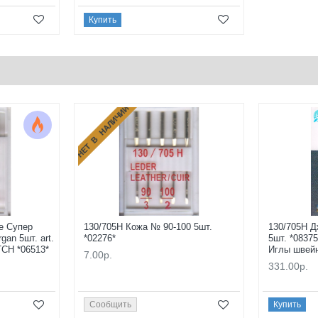
Купить
НЕТ В НАЛИЧИИ
е Супер
130/705H Кожа № 90-100 5шт.
130/705H 
gan 5шт. art.
*02276*
5шт. *0837
CH *06513*
Иглы швей
7.00р.
331.00р.
Сообщить
Купить