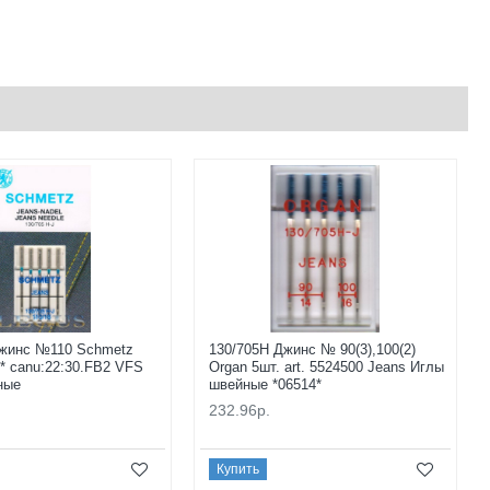
Джинс №110 Schmetz
130/705H Джинс № 90(3),100(2)
5* canu:22:30.FB2 VFS
Organ 5шт. art. 5524500 Jeans Иглы
ные
швейные *06514*
232.96р.
Купить