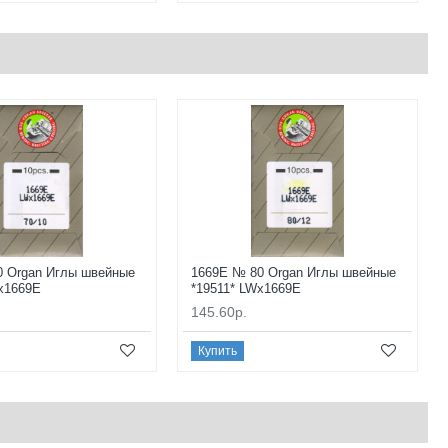
0 Organ Иглы швейные
1669E № 80 Organ Иглы швейные
x1669E
*19511* LWx1669E
145.60р.
Купить