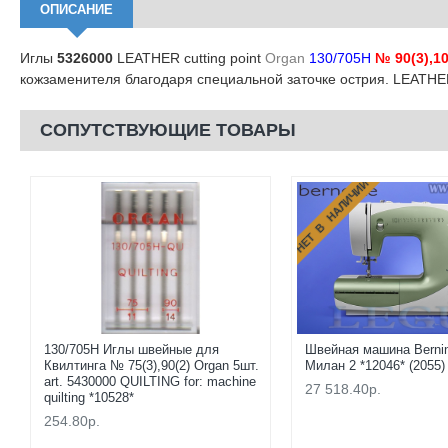
ОПИСАНИЕ
Иглы
5326000
LEATHER cutting point
Organ
130/705H
№ 90(3),10
кожзаменителя благодаря специальной заточке острия. LEATH
СОПУТСТВУЮЩИЕ ТОВАРЫ
НЕТ В НАЛИЧИИ
130/705H Иглы швейные для
Швейная машина Bernin
Квилтинга № 75(3),90(2) Organ 5шт.
Милан 2 *12046* (2055)
art. 5430000 QUILTING for: machine
27 518.40р.
quilting *10528*
254.80р.