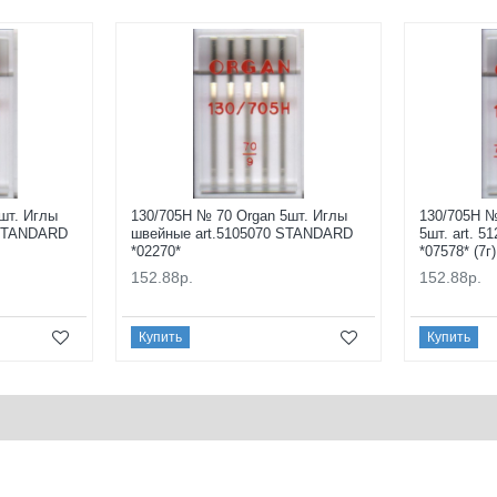
шт. Иглы
130/705H № 70 Organ 5шт. Иглы
130/705H №
 STANDARD
швейные art.5105070 STANDARD
5шт. art. 
*02270*
*07578* (7г)
152.88р.
152.88р.
Купить
Купить