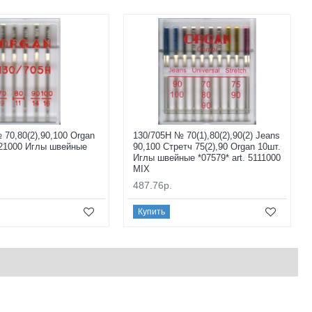
 70,80(2),90,100 Organ
130/705H № 70(1),80(2),90(2) Jeans
5121000 Иглы швейные
90,100 Стретч 75(2),90 Organ 10шт.
Иглы швейные *07579* art. 5111000
MIX
487.76р.
Купить