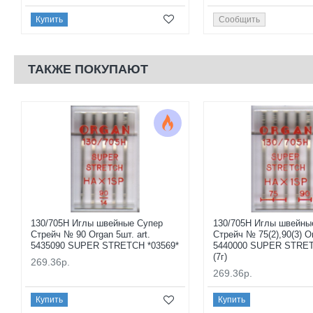
Купить
Сообщить
ТАКЖЕ ПОКУПАЮТ
130/705H Иглы швейные Супер
130/705H Иглы швейны
Стрейч № 90 Organ 5шт. art.
Стрейч № 75(2),90(3) Or
5435090 SUPER STRETCH *03569*
5440000 SUPER STRET
(7г)
269.36р.
269.36р.
Купить
Купить