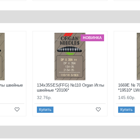
НОВИНКА
глы швейные
134x35SES(FFG) №110 Organ Иглы
1669E № 7
швейные *20106*
*19510* LW
32.76р.
145.60р.
Купить
Купить