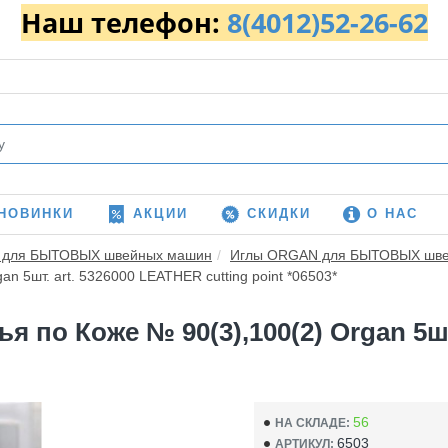
Наш телефон:
8(4012)52-26-62
НОВИНКИ
АКЦИИ
СКИДКИ
О НАС
 для БЫТОВЫХ швейных машин
Иглы ORGAN для БЫТОВЫХ шв
n 5шт. art. 5326000 LEATHER cutting point *06503*
 по Коже № 90(3),100(2) Organ 5шт
56
НА СКЛАДЕ:
6503
АРТИКУЛ: