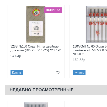
НОВИНКА
328S №180 Organ Иглы швейные
130/705H № 60 Organ 5
для кожи (DDx2S, 214x2S) *20519*
швейные art. 5105060
*06500*
94.64р.
152.88р.
Купить
Купить
НЕДАВНО ПРОСМОТРЕННЫЕ