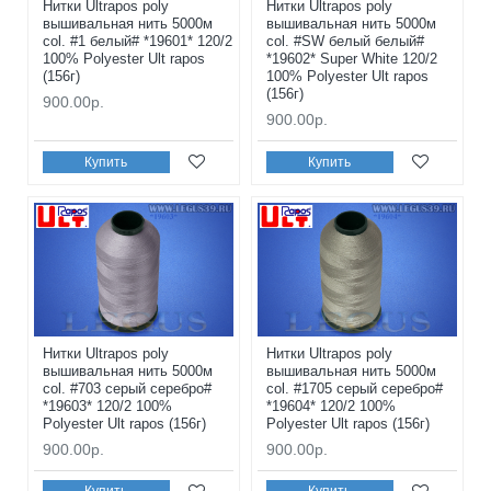
Нитки Ultrapos poly
Нитки Ultrapos poly
вышивальная нить 5000м
вышивальная нить 5000м
col. #1 белый# *19601* 120/2
col. #SW белый белый#
100% Polyester Ult rapos
*19602* Super White 120/2
(156г)
100% Polyester Ult rapos
(156г)
900.00р.
900.00р.
Купить
Купить
Нитки Ultrapos poly
Нитки Ultrapos poly
вышивальная нить 5000м
вышивальная нить 5000м
col. #703 серый серебро#
col. #1705 серый серебро#
*19603* 120/2 100%
*19604* 120/2 100%
Polyester Ult rapos (156г)
Polyester Ult rapos (156г)
900.00р.
900.00р.