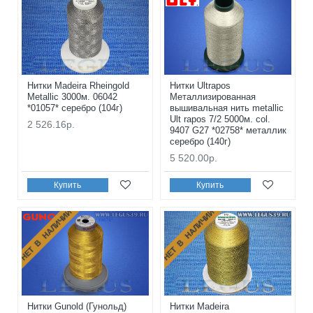
Нитки Madeira Rheingold
Нитки Ultrapos
Metallic 3000м. 06042
Металлизированная
*01057* серебро (104г)
вышивальная нить metallic
Ult rapos 7/2 5000м. col.
2 526.16р.
9407 G27 *02758* металлик
серебро (140г)
5 520.00р.
Купить
Купить
НЕТ В НАЛИЧИИ
НЕТ В НАЛИЧИИ
Нитки Gunold (Гунольд)
Нитки Madeira