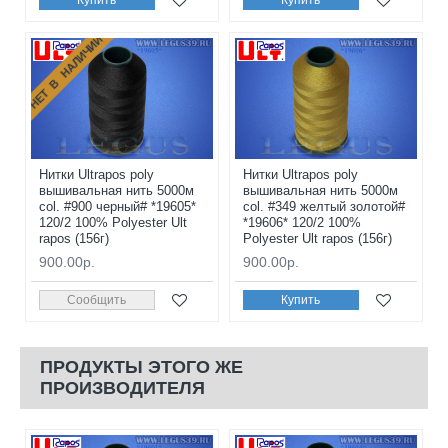
Купить
Купить
НЕТ В НАЛИЧИИ
Нитки Ultrapos poly
Нитки Ultrapos poly
вышивальная нить 5000м
вышивальная нить 5000м
col. #900 черный# *19605*
col. #349 желтый золотой#
120/2 100% Polyester Ult
*19606* 120/2 100%
rapos (156г)
Polyester Ult rapos (156г)
900.00р.
900.00р.
Сообщить
Купить
ПРОДУКТЫ ЭТОГО ЖЕ
ПРОИЗВОДИТЕЛЯ