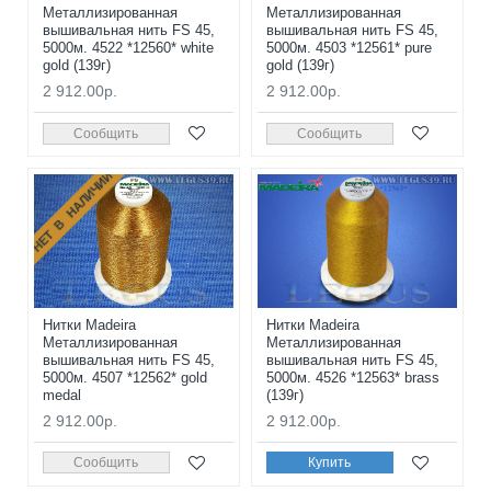
Металлизированная
Металлизированная
вышивальная нить FS 45,
вышивальная нить FS 45,
5000м. 4522 *12560* white
5000м. 4503 *12561* pure
gold (139г)
gold (139г)
2 912.00р.
2 912.00р.
Сообщить
Сообщить
НЕТ В НАЛИЧИИ
Нитки Madeira
Нитки Madeira
Металлизированная
Металлизированная
вышивальная нить FS 45,
вышивальная нить FS 45,
5000м. 4507 *12562* gold
5000м. 4526 *12563* brass
medal
(139г)
2 912.00р.
2 912.00р.
Сообщить
Купить