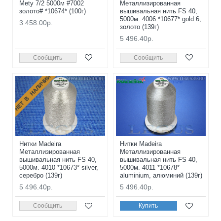
Mety 7/2 5000м #7002
Металлизированная
золото# *10674* (100г)
вышивальная нить FS 40,
5000м. 4006 *10677* gold 6,
3 458.00р.
золото (139г)
5 496.40р.
Сообщить
Сообщить
НЕТ В НАЛИЧИИ
Нитки Madeira
Нитки Madeira
Металлизированная
Металлизированная
вышивальная нить FS 40,
вышивальная нить FS 40,
5000м. 4010 *10673* silver,
5000м. 4011 *10678*
серебро (139г)
aluminium, алюминий (139г)
5 496.40р.
5 496.40р.
Сообщить
Купить