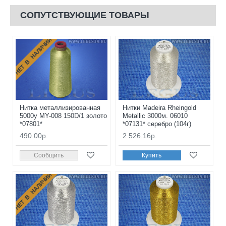
СОПУТСТВУЮЩИЕ ТОВАРЫ
НЕТ В НАЛИЧИИ
Нитка металлизированная
Нитки Madeira Rheingold
5000y MY-008 150D/1 золото
Metallic 3000м. 06010
*07801*
*07131* серебро (104г)
490.00р.
2 526.16р.
Сообщить
Купить
НЕТ В НАЛИЧИИ