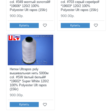
col. #349 желтый золотой#
col. #703 серый серебро#
*19606* 120/2 100%
*19603* 120/2 100%
Polyester Ult rapos (156г)
Polyester Ult rapos (156г)
900.00р.
900.00р.
Купить
Купить
Нитки Ultrapos poly
вышивальная нить 5000м
col. #SW белый белый#
*19602* Super White 120/2
100% Polyester Ult rapos
(156г)
900.00р.
Купить