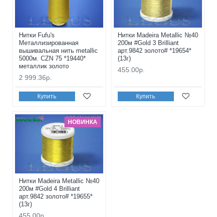
Нитки Fufu's
Нитки Madeira Metallic №40
Металлизированная
200м #Gold 3 Brilliant
вышивальная нить metallic
арт.9842 золото# *19654*
5000м. CZN 75 *19440*
(13г)
металлик золото
455.00р.
2 999.36р.
Купить
Купить
НОВИНКА
Нитки Madeira Metallic №40
200м #Gold 4 Brilliant
арт.9842 золото# *19655*
(13г)
455.00р.