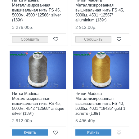
Нитки Madeira
Нитки Madeira
Металлизированная
Металлизированная
вышивальная нить FS 45,
вышивальная нить FS 45,
5000м. 4500 *12566* silver
5000м. 4501 *12567*
(139г)
alluminium (139г)
3 276.00р.
2 912.00р.
Сообщить
Сообщить
Нитки Madeira
Нитки Madeira
Металлизированная
Металлизированная
вышивальная нить FS 45,
вышивальная нить FS 40,
5000м. 4542 *12568* antique
5000м. 4001 *19426* gold 1,
silver (139г)
золото (139г)
2 912.00р.
5 496.40р.
Купить
Купить