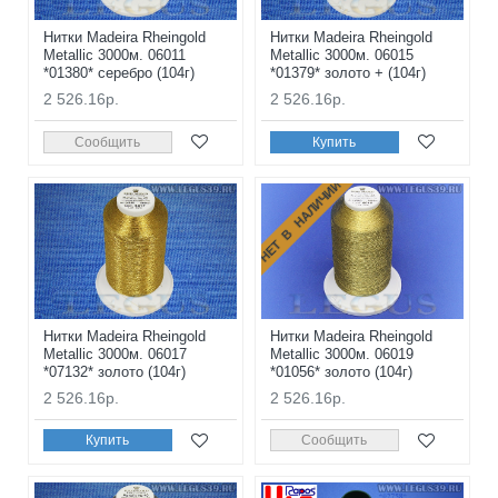
Нитки Madeira Rheingold
Нитки Madeira Rheingold
Metallic 3000м. 06011
Metallic 3000м. 06015
*01380* серебро (104г)
*01379* золото + (104г)
2 526.16р.
2 526.16р.
Сообщить
Купить
НЕТ В НАЛИЧИИ
Нитки Madeira Rheingold
Нитки Madeira Rheingold
Metallic 3000м. 06017
Metallic 3000м. 06019
*07132* золото (104г)
*01056* золото (104г)
2 526.16р.
2 526.16р.
Купить
Сообщить