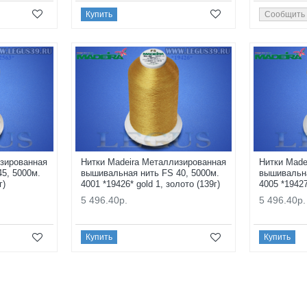
Купить
Сообщить
изированная
Нитки Madeira Металлизированная
Нитки Made
5, 5000м.
вышивальная нить FS 40, 5000м.
вышивальна
г)
4001 *19426* gold 1, золото (139г)
4005 *19427
5 496.40р.
5 496.40р.
Купить
Купить