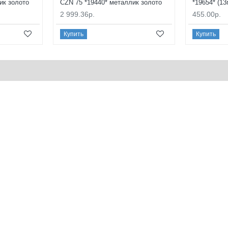
ик золото
CZN 75 *19440* металлик золото
*19654* (13
2 999.36р.
455.00р.
Купить
Купить