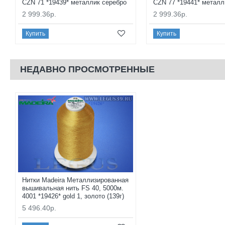
CZN 71 *19439* металлик серебро
CZN 77 *19441* металл
2 999.36р.
2 999.36р.
Купить
Купить
НЕДАВНО ПРОСМОТРЕННЫЕ
Нитки Madeira Металлизированная
вышивальная нить FS 40, 5000м.
4001 *19426* gold 1, золото (139г)
5 496.40р.