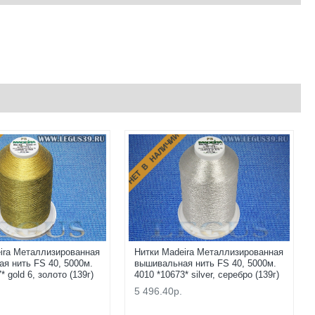
НЕТ В НАЛИЧИИ
ira Металлизированная
Нитки Madeira Металлизированная
я нить FS 40, 5000м.
вышивальная нить FS 40, 5000м.
* gold 6, золото (139г)
4010 *10673* silver, серебро (139г)
5 496.40р.