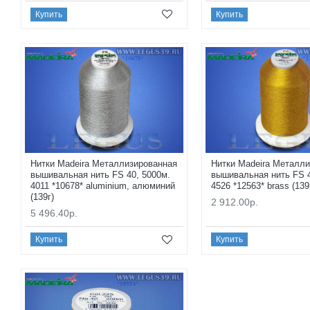
Купить
Купить
Нитки Madeira Металлизированная
Нитки Madeira Металл
вышивальная нить FS 40, 5000м.
вышивальная нить FS 4
4011 *10678* aluminium, алюминий
4526 *12563* brass (139
(139г)
2 912.00р.
5 496.40р.
Купить
Купить