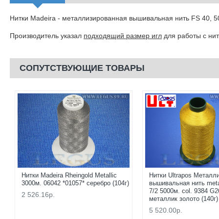
Нитки Madeira - металлизированная вышивальная нить FS 40, 50
Производитель указал
подходящий размер игл
для работы с нит
СОПУТСТВУЮЩИЕ ТОВАРЫ
Нитки Madeira Rheingold Metallic
Нитки Ultrapos Металл
3000м. 06042 *01057* серебро (104г)
вышивальная нить metal
7/2 5000м. col. 9384 G2
2 526.16р.
металлик золото (140г)
5 520.00р.