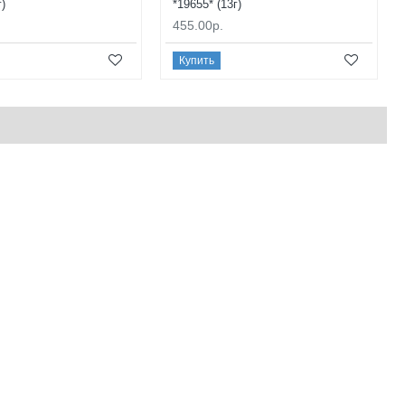
г)
*19655* (13г)
455.00р.
Купить