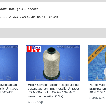
00м 4001 gold 1, золото
ками Madeira FS No40:
65 #9 - 75 #11
НЕТ В НАЛИЧИИ
изированная
Нитки Ultrapos Металлизированная
Нитки Made
lic Ult rapos
вышивальная нить metallic Ult rapos
вышивальна
6 *02763*
7/2 5000м. col. 9407 G27 *02758*
4006 *10677
металлик серебро (140г)
5 496.40р.
5 520.00р.