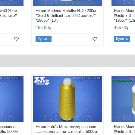
 №40 200м
Нитки Madeira Metallic №40 200м
Нитки Made
42 золото#
#Gold 6 Brilliant арт.9842 золото#
#Gold 7 Bri
*19656* (13г)
*19657* (13
455.00р.
455.00р.
Купить
Купить
ированная
Нитки Fufu's Металлизированная
Нитки Made
lic 5000м.
вышивальная нить metallic 5000м.
#Gold 3 Bri