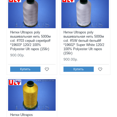
Нитки Ultrapos poly
Нитки Ultrapos poly
вышивальная нить 5000м
вышивальная нить 5000м
col. #703 серый серебро#
col. #SW белый белый#
*19603* 120/2 100%
*19602* Super White 120/2
Polyester Ult rapos (156г)
100% Polyester Ult rapos
(156г)
900.00р.
900.00р.
Купить
Купить
Нитки Ultrapos