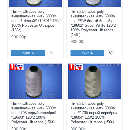
Нитки Ultrapos poly
Нитки Ultrapos poly
вышивальная нить 5000м
вышивальная нить 5000м
col. #1 белый# *19601* 120/2
col. #SW белый белый#
100% Polyester Ult rapos
*19602* Super White 120/2
(156г)
100% Polyester Ult rapos
(156г)
900.00р.
900.00р.
Купить
Купить
Нитки Ultrapos poly
Нитки Ultrapos poly
вышивальная нить 5000м
вышивальная нить 5000м
col. #703 серый серебро#
col. #1705 серый серебро#
*19603* 120/2 100%
*19604* 120/2 100%
Polyester Ult rapos (156г)
Polyester Ult rapos (156г)
900.00р.
900.00р.