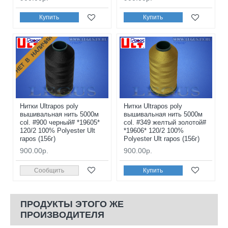
Купить
Купить
НЕТ В НАЛИЧИИ
Нитки Ultrapos poly
Нитки Ultrapos poly
вышивальная нить 5000м
вышивальная нить 5000м
col. #900 черный# *19605*
col. #349 желтый золотой#
120/2 100% Polyester Ult
*19606* 120/2 100%
rapos (156г)
Polyester Ult rapos (156г)
900.00р.
900.00р.
Сообщить
Купить
ПРОДУКТЫ ЭТОГО ЖЕ
ПРОИЗВОДИТЕЛЯ