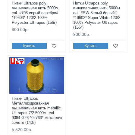
Нитки Ultrapos poly
Нитки Ultrapos poly
вышивальная нить 5000м
вышивальная нить 5000м
col. #703 серый серебро#
col. #SW белый белый#
*19603* 120/2 100%
*19602* Super White 120/2
Polyester Ult rapos (156г)
100% Polyester Ult rapos
(156г)
900.00р.
900.00р.
Купить
Купить
Нитки Ultrapos
Металлизированная
вышивальная нить metallic
Ult rapos 7/2 5000м. col.
9384 G26 *02763* металлик
золото (140г)
5 520.00р.