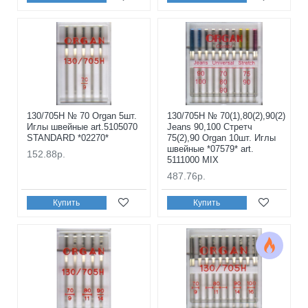
130/705H № 70 Organ 5шт.
130/705H № 70(1),80(2),90(2)
Иглы швейные art.5105070
Jeans 90,100 Стретч
STANDARD *02270*
75(2),90 Organ 10шт. Иглы
швейные *07579* art.
152.88р.
5111000 MIX
487.76р.
Купить
Купить