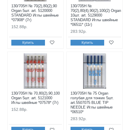
130/705H № 70(2),80(2),90
130/705H №
Organ 5шт. art. 5120000
70(2),80(4),90(2),100(2) Organ
STANDARD Иглы швейные
10шт. art. 5129000
*07908* (7г)
STANDARD Иглы швейные
*06511* (11г)
152.88р.
283.92р.
Купить
Купить
130/705H № 70,80(2),90,100
130/705H № 75 Organ
Organ 5шт. art. 5121000
голубая для тонких 5шт.
Иглы швейные *07578* (7г)
art.5507075 BLUE TIP
NEEDLE Иглы швейные
152.88р.
*06510*
283.92р.
Купить
Купить