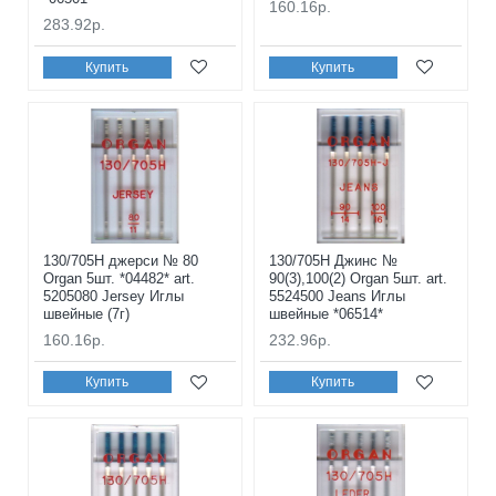
160.16р.
283.92р.
Купить
Купить
130/705H джерси № 80
130/705H Джинс №
Organ 5шт. *04482* art.
90(3),100(2) Organ 5шт. art.
5205080 Jersey Иглы
5524500 Jeans Иглы
швейные (7г)
швейные *06514*
160.16р.
232.96р.
Купить
Купить