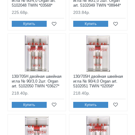
игла № 80/4,0 Organ art.
игла № 90/2,0 2шт. Organ
5102048 TWIN *03568*
art. 5102049 TWIN *08944*
225.68р.
203.84р.
Купить
Купить
130/705H двойная швейная
130/705H двойная швейная
игла № 90/3,0 2шт. Organ
игла № 90/4,0 Organ art.
art. 5102050 TWIN *03627*
5102051 TWIN *02058*
218.40р.
218.40р.
Купить
Купить