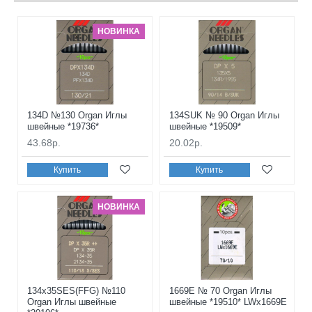
НОВИНКА
134D №130 Organ Иглы
134SUK № 90 Organ Иглы
швейные *19736*
швейные *19509*
43.68р.
20.02р.
Купить
Купить
НОВИНКА
134x35SES(FFG) №110
1669E № 70 Organ Иглы
Organ Иглы швейные
швейные *19510* LWx1669E