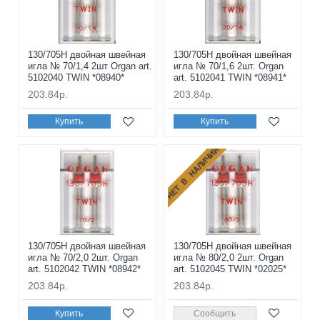
130/705H двойная швейная
130/705H двойная швейная
игла № 70/1,4 2шт Organ art.
игла № 70/1,6 2шт. Organ
5102040 TWIN *08940*
art. 5102041 TWIN *08941*
203.84р.
203.84р.
Купить
Купить
НЕТ В НАЛИЧИИ
130/705H двойная швейная
130/705H двойная швейная
игла № 70/2,0 2шт. Organ
игла № 80/2,0 2шт. Organ
art. 5102042 TWIN *08942*
art. 5102045 TWIN *02025*
203.84р.
203.84р.
Купить
Сообщить