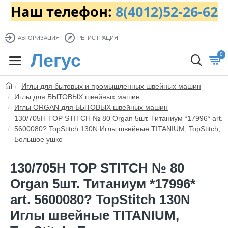
Наш телефон:
8(4012)52-26-62
АВТОРИЗАЦИЯ
РЕГИСТРАЦИЯ
Легус
0
Иглы для бытовых и промышленных швейных машин
Иглы для БЫТОВЫХ швейных машин
Иглы ORGAN для БЫТОВЫХ швейных машин
130/705H TOP STITCH № 80 Organ 5шт. Титаниум *17996* art.
5600080? TopStitch 130N Иглы швейные TITANIUM, TopStitch,
Большое ушко
130/705H TOP STITCH № 80
Organ 5шт. Титаниум *17996*
art. 5600080? TopStitch 130N
Иглы швейные TITANIUM,