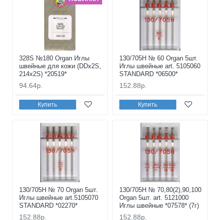
328S №180 Organ Иглы
130/705H № 60 Organ 5шт.
швейные для кожи (DDx2S,
Иглы швейные art. 5105060
214x2S) *20519*
STANDARD *06500*
94.64р.
152.88р.
Купить
Купить
130/705H № 70 Organ 5шт.
130/705H № 70,80(2),90,100
Иглы швейные art.5105070
Organ 5шт. art. 5121000
STANDARD *02270*
Иглы швейные *07578* (7г)
152.88р.
152.88р.