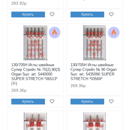
283.92р.
Купить
Купить
130/705H Иглы швейные
130/705H Иглы швейные
Супер Стрейч № 75(2),90(3)
Супер Стрейч № 90 Organ
Organ 5шт. art. 5440000
5шт. art. 5435090 SUPER
SUPER STRETCH *06513*
STRETCH *03569*
(7г)
269.36р.
269.36р.
Купить
Купить