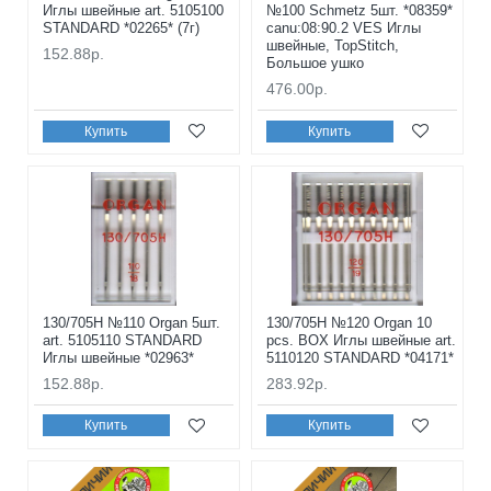
Иглы швейные art. 5105100
№100 Schmetz 5шт. *08359*
STANDARD *02265* (7г)
canu:08:90.2 VES Иглы
швейные, TopStitch,
152.88р.
Большое ушко
476.00р.
Купить
Купить
130/705H №110 Organ 5шт.
130/705H №120 Organ 10
art. 5105110 STANDARD
pcs. BOX Иглы швейные art.
Иглы швейные *02963*
5110120 STANDARD *04171*
152.88р.
283.92р.
Купить
Купить