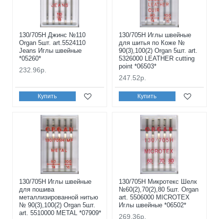
130/705H Джинс №110
130/705H Иглы швейные
Organ 5шт. art.5524110
для шитья по Коже №
Jeans Иглы швейные
90(3),100(2) Organ 5шт. art.
*05260*
5326000 LEATHER cutting
point *06503*
232.96р.
247.52р.
Купить
Купить
130/705H Иглы швейные
130/705H Микротекс Шелк
для пошива
№60(2),70(2),80 5шт. Organ
металлизированной нитью
art. 5506000 MICROTEX
№ 90(3),100(2) Organ 5шт.
Иглы швейные *06502*
art. 5510000 METAL *07909*
269.36р.