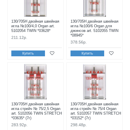
130/705H двойная швейная
130/705H двойная швейная
игла №100/4,0 Organ art.
игла №100/6 Organ для
5102054 TWIN *03628*
джинсов art. 5102055 TWIN
*08945*
211.12р.
378.56р.
Купить
Купить
130/705H двойная швейная
130/705H двойная швейная
игла стрейч № 75/2,5 Organ
игла стрейч № 75/4 Organ
art. 5102056 TWIN STRETCH
art. 5102057 TWIN STRETCH
*03635* (7г)
*03152* (7г)
283.92р.
298.48р.