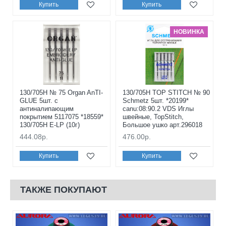
Купить
Купить
НОВИНКА
130/705H № 75 Organ AnTI-
130/705H TOP STITCH № 90
GLUE 5шт. с
Schmetz 5шт. *20199*
антиналипающим
canu:08:90.2 VDS Иглы
покрытием 5117075 *18559*
швейные, TopStitch,
130/705H E-LP (10г)
Большое ушко арт.296018
444.08р.
476.00р.
Купить
Купить
ТАКЖЕ ПОКУПАЮТ