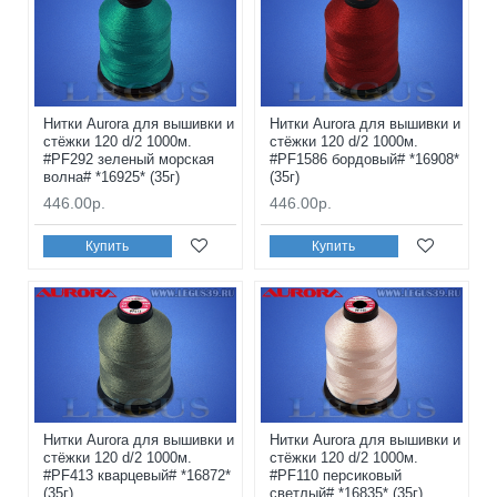
Нитки Aurora для вышивки и
Нитки Aurora для вышивки и
стёжки 120 d/2 1000м.
стёжки 120 d/2 1000м.
#PF292 зеленый морская
#PF1586 бордовый# *16908*
волна# *16925* (35г)
(35г)
446.00р.
446.00р.
Купить
Купить
Нитки Aurora для вышивки и
Нитки Aurora для вышивки и
стёжки 120 d/2 1000м.
стёжки 120 d/2 1000м.
#PF413 кварцевый# *16872*
#PF110 персиковый
(35г)
светлый# *16835* (35г)