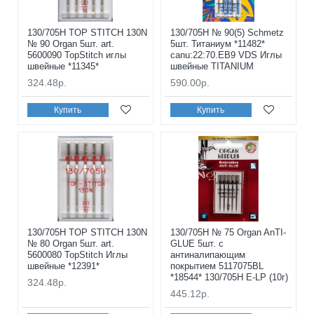
130/705H TOP STITCH 130N
130/705H № 90(5) Schmetz
№ 90 Organ 5шт. art.
5шт. Титаниум *11482*
5600090 TopStitch иглы
canu:22:70.EB9 VDS Иглы
швейные *11345*
швейные TITANIUM
324.48р.
590.00р.
Купить
Купить
130/705H TOP STITCH 130N
130/705H № 75 Organ AnTI-
№ 80 Organ 5шт. art.
GLUE 5шт. с
5600080 TopStitch Иглы
антиналипающим
швейные *12391*
покрытием 5117075BL
*18544* 130/705H E-LP (10г)
324.48р.
445.12р.