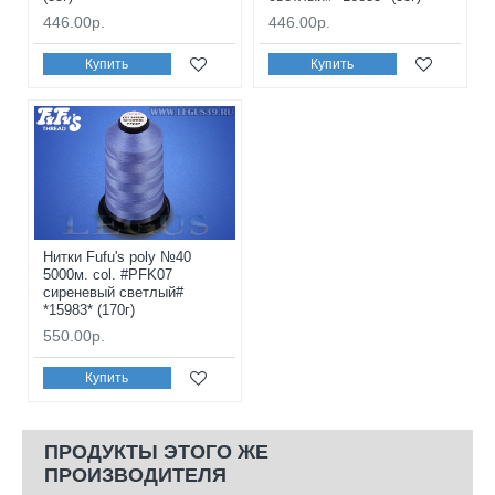
446.00р.
446.00р.
Купить
Купить
Нитки Fufu's poly №40
5000м. col. #PFK07
сиреневый светлый#
*15983* (170г)
550.00р.
Купить
ПРОДУКТЫ ЭТОГО ЖЕ
ПРОИЗВОДИТЕЛЯ