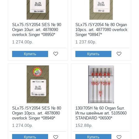
SLx75 /SY2054 SES № 90
SLx75 /SY2054 № 80 Organ
Organ 10шт. art. 4878090
10pcs. art. 4877080 overlock
overlock Singer *08950*
Singer *08947*
1 274.00р.
1 237.60р.
Купить
Купить
SLx75 /SY2054 SES № 80
130/705H № 60 Organ 5шт.
Organ 10pcs. art. 4878080
Иглы швейные art. 5105060
overlock Singer *08949*
STANDARD *06500*
1 274.00р.
152.88р.
Купить
Купить