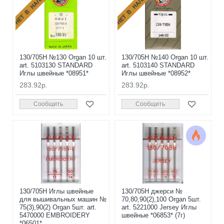
НЕТ В НАЛИЧИИ
НЕТ В НАЛИЧИИ
130/705H №130 Organ 10 шт.
130/705H №140 Organ 10 шт.
art. 5103130 STANDARD
art. 5103140 STANDARD
Иглы швейные *08951*
Иглы швейные *08952*
283.92р.
283.92р.
Сообщить
Сообщить
130/705H Иглы швейные
130/705H джерси №
для вышивальных машин №
70,80,90(2),100 Organ 5шт.
75(3),90(2) Organ 5шт. art.
art. 5221000 Jersey Иглы
5470000 EMBROIDERY
швейные *06853* (7г)
*06501*