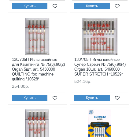
Купить
Купить
130/705H Иглы швейные
130/705H Иглы швейные
для Квилтинга № 75(3),90(2)
Супер Стрейч № 75(6),90(4)
Organ 5шт. art. 5430000
Organ 10шт. art. 5460000
QUILTING for: machine
SUPER STRETCH *10529*
quilting *10528*
524.16р.
254.80р.
Купить
Купить