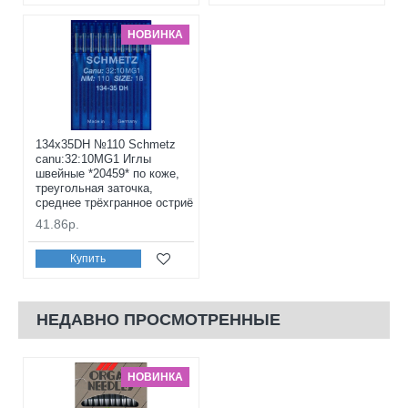
НОВИНКА
134x35DH №110 Schmetz
canu:32:10MG1 Иглы
швейные *20459* по коже,
треугольная заточка,
среднее трёхгранное остриё
41.86р.
Купить
НЕДАВНО ПРОСМОТРЕННЫЕ
НОВИНКА