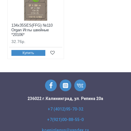
134x35SES(FFG) №110
Organ Иглы швейные
*20106*
32.76р.
Купить
236022 г.Калининград, ул. Репина 20а
+7 (4012)95-70-32
+7(921)00-88-55-0
koeniglegus@yandex.ru