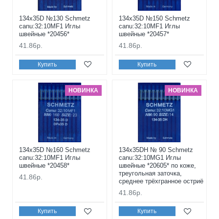
134x35D №130 Schmetz
134x35D №150 Schmetz
canu:32:10MF1 Иглы
canu:32:10MF1 Иглы
швейные *20456*
швейные *20457*
41.86р.
41.86р.
Купить
Купить
НОВИНКА
НОВИНКА
134x35D №160 Schmetz
134x35DH № 90 Schmetz
canu:32:10MF1 Иглы
canu:32:10MG1 Иглы
швейные *20458*
швейные *20605* по коже,
треугольная заточка,
41.86р.
среднее трёхгранное остриё
41.86р.
Купить
Купить