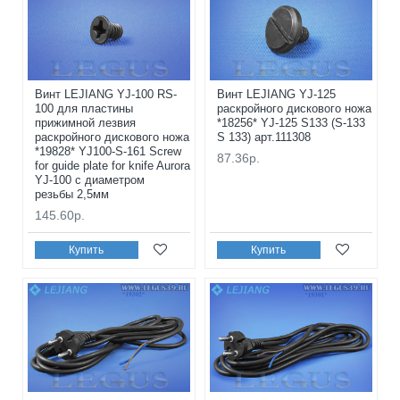
Винт LEJIANG YJ-100 RS-
Винт LEJIANG YJ-125
100 для пластины
раскройного дискового ножа
прижимной лезвия
*18256* YJ-125 S133 (S-133
раскройного дискового ножа
S 133) арт.111308
*19828* YJ100-S-161 Screw
87.36р.
for guide plate for knife Aurora
YJ-100 с диаметром
резьбы 2,5мм
145.60р.
Купить
Купить