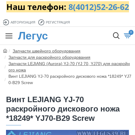
Наш телефон:
8(4012)52-26-62
АВТОРИЗАЦИЯ
РЕГИСТРАЦИЯ
Легус
0
Запчасти швейного оборудования
Запчасти для раскройного оборудования
Запчасти LEJIANG (Aurora) YJ-70 (YJ 70, YJ70) для раскройн
ого ножа
Винт LEJIANG YJ-70 раскройного дискового ножа *18249* YJ7
0-B29 Screw
Винт LEJIANG YJ-70
раскройного дискового ножа
*18249* YJ70-B29 Screw