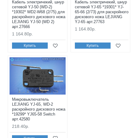
Кабель электричекий, шнур
Кабель электричекий, шнур
сетевой YJ-50 (WD-2)
сетевой YJ-65 *19301* YJ-
*19302* WD2-W68 (2/75) для
65-66 (2/73) для раскройного
раскройного дискового ножа
дискового ножа LEJIANG
LEJIANG YJ-50 (WD 2)
YJ-65 арт.27763
арт.27666
1 164.80р.
1 164.80р.
Купить
Купить
Микровыключатель
LEJIANG YJ-65, WD-2
раскройного дискового ножа
*19299* YJ65-58 Switch
арт.42580
218.40р.