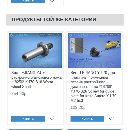
Купить
ПРОДУКТЫ ТОЙ ЖЕ КАТЕГОРИИ
Вал LEJIANG YJ-70
Винт LEJIANG YJ-70 для
раскройного дискового ножа
пластины прижимной
*18256* YJ70-B18 Worm
лезвия раскройного
wheel Shaft
дискового ножа *18266*
YJ70-B26 Screw for guide
254.80р.
plate for knife Aurora YJ-70
M2.5x3
109.20р.
Купить
Купить