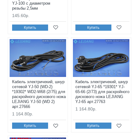
YJ-100 с диаметром
резьбы 2,5мм
145.60р.
Купить
Купить
Кабель электричекий, шнур
Кабель электричекий, шнур
сетевой YJ-50 (WD-2)
сетевой YJ-65 *19301* YJ-
*19302* WD2-W68 (2/75) для
65-66 (2/73) для раскройного
раскройного дискового ножа
дискового ножа LEJIANG
LEJIANG YJ-50 (WD 2)
YJ-65 арт.27763
арт.27666
1 164.80р.
1 164.80р.
Купить
Купить