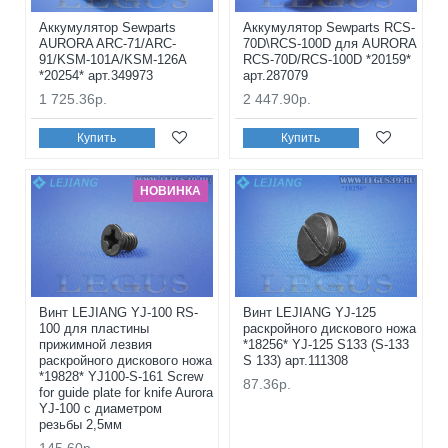
Аккумулятор Sewparts
Аккумулятор Sewparts RCS-
AURORA ARC-71/ARC-
70D\RCS-100D для AURORA
91/KSM-101A/KSM-126A
RCS-70D/RCS-100D *20159*
*20254* арт.349973
арт.287079
1 725.36р.
2 447.90р.
Купить
Купить
НОВИНКА
Винт LEJIANG YJ-100 RS-
Винт LEJIANG YJ-125
100 для пластины
раскройного дискового ножа
прижимной лезвия
*18256* YJ-125 S133 (S-133
раскройного дискового ножа
S 133) арт.111308
*19828* YJ100-S-161 Screw
87.36р.
for guide plate for knife Aurora
YJ-100 с диаметром
резьбы 2,5мм
145.60р.