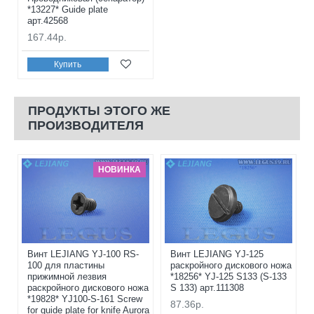
*13227* Guide plate
арт.42568
167.44р.
Купить
ПРОДУКТЫ ЭТОГО ЖЕ
ПРОИЗВОДИТЕЛЯ
НОВИНКА
Винт LEJIANG YJ-100 RS-
Винт LEJIANG YJ-125
100 для пластины
раскройного дискового ножа
прижимной лезвия
*18256* YJ-125 S133 (S-133
раскройного дискового ножа
S 133) арт.111308
*19828* YJ100-S-161 Screw
87.36р.
for guide plate for knife Aurora