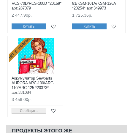
RCS-70D/RCS-100D *20159*
91/KSM-101A/KSM-126A
арт.287079
*20254* арт.349973
2 447.90р.
1 725.36р.
Купить
Купить
НЕТ В НАЛИЧИИ
Аккумулятор Sewparts
AURORA ARC-100/ARC-
110/ARC-125 *20373*
арт.331084
3 458.00р.
Сообщить
ПРОДУКТЫ ЭТОГО ЖЕ