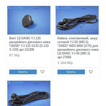
Винт LEJIANG YJ-125
Кабель электричекий, шнур
раскройного дискового ножа
сетевой YJ-50 (WD-2)
*18256* YJ-125 S133 (S-133
*19302* WD2-W68 (2/75) для
S 133) арт.111308
раскройного дискового ножа
LEJIANG YJ-50 (WD 2)
87.36р.
арт.27666
1 164.80р.
Купить
Купить