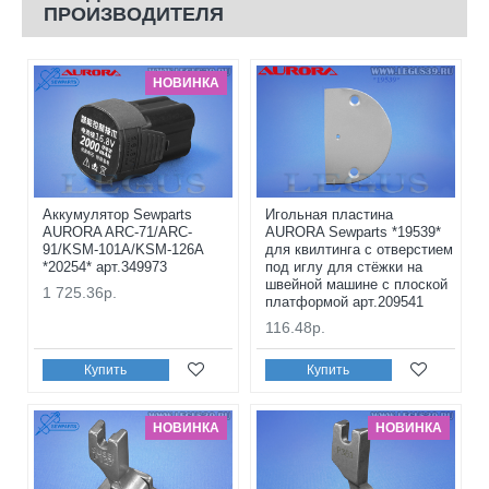
ПРОИЗВОДИТЕЛЯ
НОВИНКА
Аккумулятор Sewparts
Игольная пластина
AURORA ARC-71/ARC-
AURORA Sewparts *19539*
91/KSM-101A/KSM-126A
для квилтинга с отверстием
*20254* арт.349973
под иглу для стёжки на
швейной машине с плоской
1 725.36р.
платформой арт.209541
116.48р.
Купить
Купить
НОВИНКА
НОВИНКА