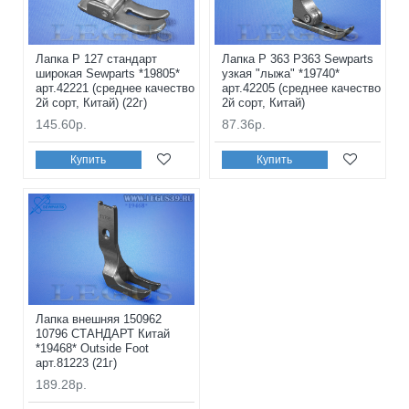
Лапка P 127 стандарт
Лапка P 363 P363 Sewparts
широкая Sewparts *19805*
узкая "лыжа" *19740*
арт.42221 (среднее качество
арт.42205 (среднее качество
2й сорт, Китай) (22г)
2й сорт, Китай)
145.60р.
87.36р.
Купить
Купить
Лапка внешняя 150962
10796 СТАНДАРТ Китай
*19468* Outside Foot
арт.81223 (21г)
189.28р.