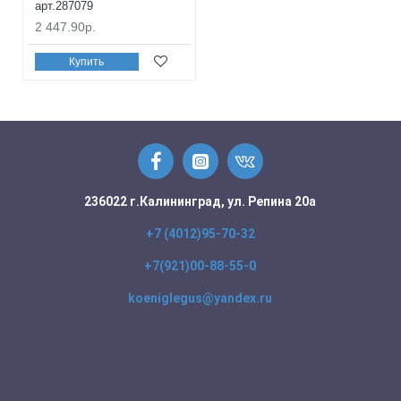
арт.287079
2 447.90р.
Купить
236022 г.Калининград, ул. Репина 20а
+7 (4012)95-70-32
+7(921)00-88-55-0
koeniglegus@yandex.ru