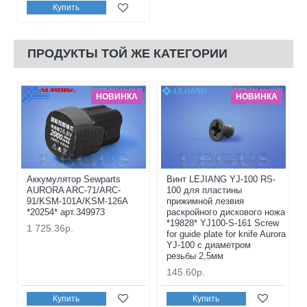
Купить
ПРОДУКТЫ ТОЙ ЖЕ КАТЕГОРИИ
НОВИНКА
НОВИНКА
Аккумулятор Sewparts
Винт LEJIANG YJ-100 RS-
AURORA ARC-71/ARC-
100 для пластины
91/KSM-101A/KSM-126A
прижимной лезвия
*20254* арт.349973
раскройного дискового ножа
*19828* YJ100-S-161 Screw
1 725.36р.
for guide plate for knife Aurora
YJ-100 с диаметром
резьбы 2,5мм
145.60р.
Купить
Купить