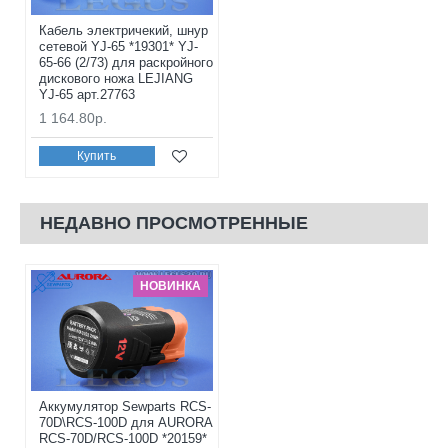
Кабель электричекий, шнур
сетевой YJ-65 *19301* YJ-
65-66 (2/73) для раскройного
дискового ножа LEJIANG
YJ-65 арт.27763
1 164.80р.
Купить
НЕДАВНО ПРОСМОТРЕННЫЕ
НОВИНКА
Аккумулятор Sewparts RCS-
70D\RCS-100D для AURORA
RCS-70D/RCS-100D *20159*