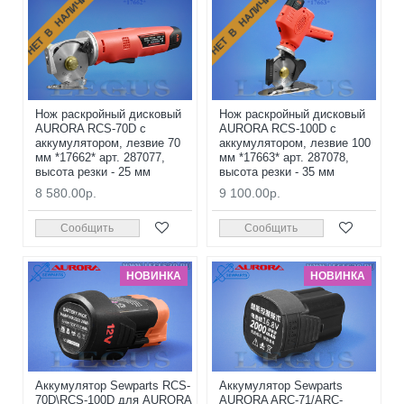
НЕТ В НАЛИЧИИ
НЕТ В НАЛИЧИИ
Нож раскройный дисковый
Нож раскройный дисковый
AURORA RCS-70D с
AURORA RCS-100D с
аккумулятором, лезвие 70
аккумулятором, лезвие 100
мм *17662* арт. 287077,
мм *17663* арт. 287078,
высота резки - 25 мм
высота резки - 35 мм
8 580.00р.
9 100.00р.
Сообщить
Сообщить
НОВИНКА
НОВИНКА
Аккумулятор Sewparts RCS-
Аккумулятор Sewparts
70D\RCS-100D для AURORA
AURORA ARC-71/ARC-