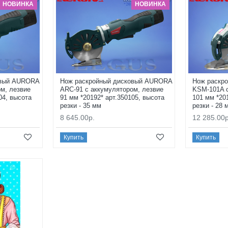
НОВИНКА
НОВИНКА
овый AURORA
Нож раскройный дисковый AURORA
Нож раскр
м, лезвие
ARC-91 с аккумулятором, лезвие
KSM-101A с
04, высота
91 мм *20192* арт.350105, высота
101 мм *20
резки - 35 мм
резки - 28 
8 645.00р.
12 285.00р
Купить
Купить