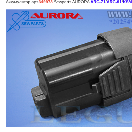
Аккумулятор арт.
349973
Sewparts AURORA
ARC-71
/
ARC-91
/
KSM