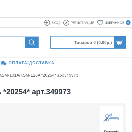
ВХОД
РЕГИСТРАЦИЯ
ИЗБРАННОЕ
0
Товаров 0 (0.00р.)
ОПЛАТА/ДОСТАВКА
KSM-101A/KSM-126A *20254* арт.349973
20254* арт.349973
Sewparts