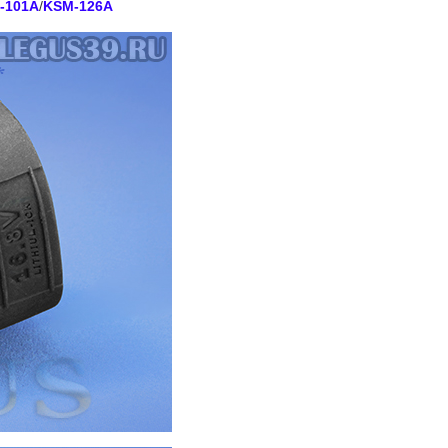
-101A
/
KSM-126A