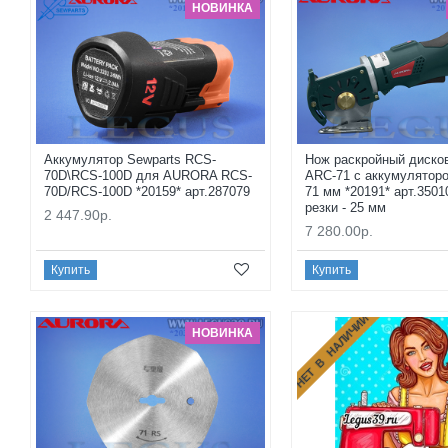
НОВИНКА
Аккумулятор Sewparts RCS-
Нож раскройный диск
70D\RCS-100D для AURORA RCS-
ARC-71 с аккумуляторо
70D/RCS-100D *20159* арт.287079
71 мм *20191* арт.3501
резки - 25 мм
2 447.90р.
7 280.00р.
Купить
Купить
НЕТ В НАЛИЧИИ
НОВИНКА