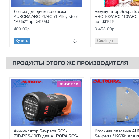
Лезвие для дискового ножа
Аккумулятор Sewpart
AURORA ARC-71/RC-71 Alloy steel
ARC-100/ARC-110/ARC-
*20352* арт.349990
арт.331084
400.00р.
3 458.00р.
Купить
Сообщить
ПРОДУКТЫ ЭТОГО ЖЕ ПРОИЗВОДИТЕЛЯ
НОВИНКА
Аккумулятор Sewparts RCS-
Игольная пластина A
70D\RCS-100D для AURORA RCS-
Sewparts *19539* для к