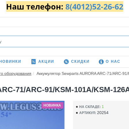
Наш телефон:
8(4012)52-26-62
НОВИНКИ
АКЦИИ
СКИДКИ
О НАС
го оборудования
Аккумулятор Sewparts AURORA ARC-71/ARC-91/
RC-71/ARC-91/KSM-101A/KSM-126A *
НОВИНКА
1
НА СКЛАДЕ:
20254
АРТИКУЛ: