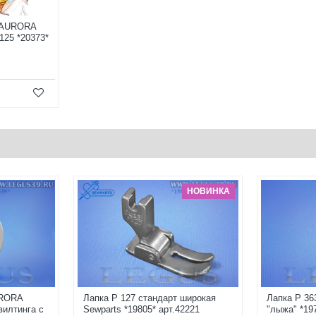
s AURORA
125 *20373*
НОВИНКА
URORA
Лапка P 127 стандарт широкая
Лапка P 36
вилтинга с
Sewparts *19805* арт.42221
"лыжа" *19