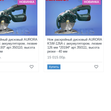
НОВИНКА
НОВИНКА
ойный дисковый AURORA
Нож раскройный дисковый AURORA
 аккумулятором, лезвие
KSM-126A с аккумулятором, лезвие
193* арт.350110, высота
126 мм *20194* арт.350111, высота
мм
резки - 40 мм
.
15 015.00р.
Купить