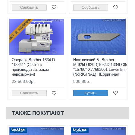
Сообщить
Сообщить
НЕТ В НАЛИЧИИ
Оверлок Brother 1334 D
Нож нижний Б. Brother
*13841* (Снято с
М-925D,929D,1034D,1334D,355D
производства, заказ
*15790* X77683001 Lower knife
невозможен)
(NoRIGINAL) НЕоригинал
22 568.00р.
800.80р.
Сообщить
Купить
ТАКЖЕ ПОКУПАЮТ