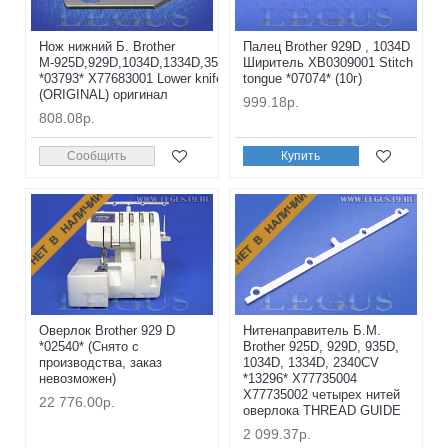
Нож нижний Б. Brother
Палец Brother 929D , 1034D
М-925D,929D,1034D,1334D,355D
Ширитель XB0309001 Stitch
*03793* X77683001 Lower knife
tongue *07074* (10г)
(ORIGINAL) оригинал
999.18р.
808.08р.
Сообщить
Купить
НЕТ В НАЛИЧИИ
НЕТ В НАЛИЧИИ
Оверлок Brother 929 D
Нитенаправитель Б.М.
*02540* (Снято с
Brother 925D, 929D, 935D,
производства, заказ
1034D, 1334D, 2340CV
невозможен)
*13296* X77735004
X77735002 четырех нитей
22 776.00р.
оверлока THREAD GUIDE
2 099.37р.