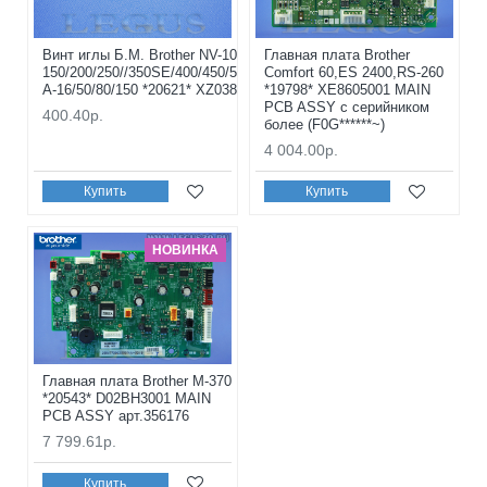
Винт иглы Б.М. Brother NV-10/10A/20/25/30/50, NV-
Главная плата Brother
150/200/250//350SE/400/450/500/550/600/700/950/1250/1300/1500/22
Comfort 60,ES 2400,RS-260
A-16/50/80/150 *20621* XZ0388251 арт.91893
*19798* XE8605001 MAIN
PCB ASSY с серийником
400.40р.
более (F0G******~)
4 004.00р.
Купить
Купить
НОВИНКА
Главная плата Brother M-370
*20543* D02BH3001 MAIN
PCB ASSY арт.356176
7 799.61р.
Купить