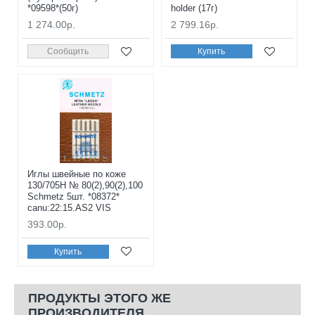
*09598*(50г)
holder (17г)
1 274.00р.
2 799.16р.
Сообщить
Купить
Иглы швейные по коже
130/705H № 80(2),90(2),100
Schmetz 5шт. *08372*
canu:22:15.AS2 VIS
393.00р.
Купить
ПРОДУКТЫ ЭТОГО ЖЕ
ПРОИЗВОДИТЕЛЯ