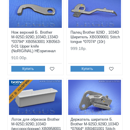
Нож верхний Б. Brother
Палец Brother 929D , 1034D
М-925D,929D,1034D,1334D
Ширитель XB0309001 Stitch
*03794* XB0563001 XB0563-
tongue *07074* (10г)
0-01 Upper knife
999.18р.
(NoRIGINAL) НЕоригинал
910.00р.
Купить
Купить
НЕТ В НАЛИЧИИ
Лоток для обрезков Brother
Держатель ширителя Б.
M-925D,929D,1034D
Brother М-925D,929D,1034D
(мусоросборник) XB0958001
*07664* XB0401001 Stitch