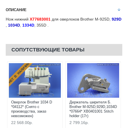
ОПИСАНИЕ
Нож нижний
X77683001
для оверлоков Brother М-925D,
929D
,
1034D
,
1334D
, 355D .
СОПУТСТВУЮЩИЕ ТОВАРЫ
НЕТ В НАЛИЧИИ
Оверлок Brother 1034 D
Держатель ширителя Б.
*04112* (Снято с
Brother М-925D,929D,1034D
производства, заказ
*07664* XB0401001 Stitch
невозможен)
holder (17г)
22 568.00р.
2 799.16р.