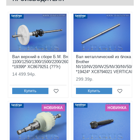
Вал верхний в сборе Б.М. Brother NV-
Вал металлический из блока пер
1100/1250/1300/1500/2200/2600/4000/5000
Brother
*19399* XC8679251 (???г)
NV10/NV20/NV25/NV30/NV50/FS40
*19424* XC8794021 VERTICAL FE
14 499.94р.
299.39р.
Купить
Купить
НОВИНКА
НОВИНКА