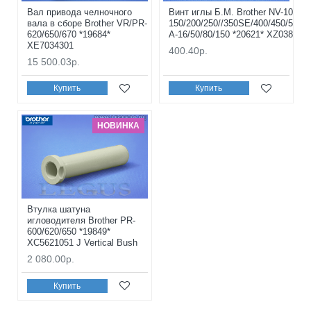
Вал привода челночного
Винт иглы Б.М. Brother NV-10/10A
вала в сборе Brother VR/PR-
150/200/250//350SE/400/450/500/5
620/650/670 *19684*
A-16/50/80/150 *20621* XZ0388251
XE7034301
400.40р.
15 500.03р.
Купить
Купить
НОВИНКА
Втулка шатуна
игловодителя Brother PR-
600/620/650 *19849*
XC5621051 J Vertical Bush
2 080.00р.
Купить