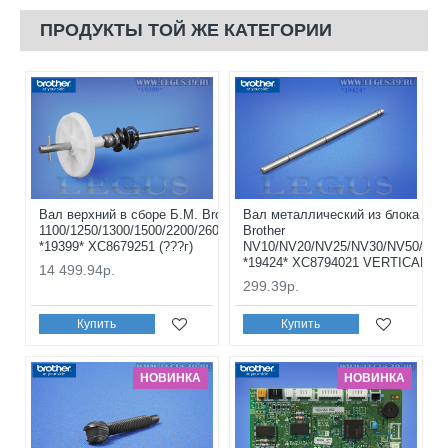
ПРОДУКТЫ ТОЙ ЖЕ КАТЕГОРИИ
Вал верхний в сборе Б.М. Brother NV-
Вал металлический из блока пер
1100/1250/1300/1500/2200/2600/4000/5000
Brother
*19399* XC8679251 (???г)
NV10/NV20/NV25/NV30/NV50/FS40
*19424* XC8794021 VERTICAL FE
14 499.94р.
299.39р.
Купить
Купить
НОВИНКА
НОВИНКА