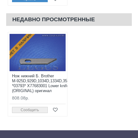
НЕДАВНО ПРОСМОТРЕННЫЕ
НЕТ В НАЛИЧИИ
Нож нижний Б. Brother
М-925D,929D,1034D,1334D,355D
*03793* X77683001 Lower knife
(ORIGINAL) оригинал
808.08р.
Сообщить