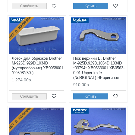
Сообщить
Купить
НЕТ В НАЛИЧИИ
Лоток для обрезков Brother
Нож верхний Б. Brother
M-925D,929D,1034D
М-925D,929D,1034D,1334D
(мусоросборник) XB0958001
*03794* XB0563001 XB0563-
*09598*(50г)
0-01 Upper knife
(NoRIGINAL) НЕоригинал
1 274.00р.
910.00р.
Сообщить
Купить
НЕТ В НАЛИЧИИ