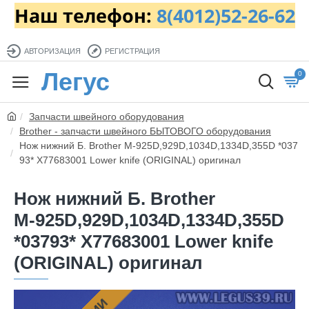
Наш телефон:
8(4012)52-26-62
АВТОРИЗАЦИЯ
РЕГИСТРАЦИЯ
Легус
0
Запчасти швейного оборудования
Brother - запчасти швейного БЫТОВОГО оборудования
Нож нижний Б. Brother М-925D,929D,1034D,1334D,355D *037
93* X77683001 Lower knife (ORIGINAL) оригинал
Нож нижний Б. Brother
М-925D,929D,1034D,1334D,355D
*03793* X77683001 Lower knife
(ORIGINAL) оригинал