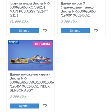
Главная плата Brother PR-
Датчик по оси Х
600/620/650 XC7396251
(перемещения пялец)
MAIN PCB ASSY *20244*
Brother PR-600/620/650
(211г)
*19400* XC6146051
71 999.20р.
3 399.76р.
Купить
Купить
НОВИНКА
Датчик положения каретки
Brother PR-
600/620/650/650E/1000/1000e
*19845* XC6140051 INDEX
SENSOR ASSY
3 399.76р.
Купить