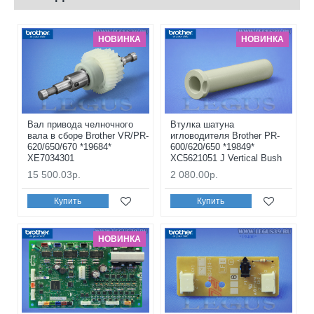
НОВИНКА
НОВИНКА
Вал привода челночного
Втулка шатуна
вала в сборе Brother VR/PR-
игловодителя Brother PR-
620/650/670 *19684*
600/620/650 *19849*
XE7034301
XC5621051 J Vertical Bush
15 500.03р.
2 080.00р.
Купить
Купить
НОВИНКА