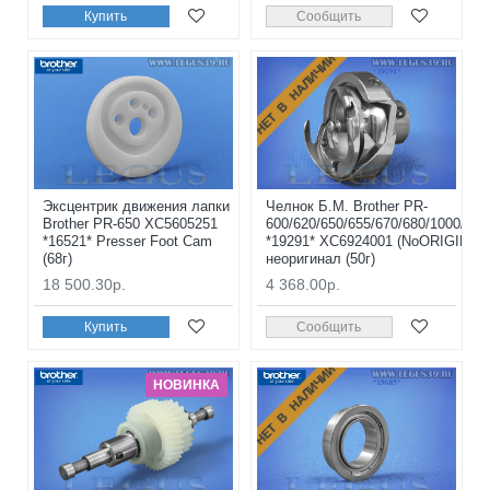
Купить
Сообщить
НЕТ В НАЛИЧИИ
Эксцентрик движения лапки
Челнок Б.М. Brother PR-
Brother PR-650 XC5605251
600/620/650/655/670/680/1000/105
*16521* Presser Foot Cam
*19291* XC6924001 (NoORIGINAL
(68г)
неоригинал (50г)
18 500.30р.
4 368.00р.
Купить
Сообщить
НЕТ В НАЛИЧИИ
НОВИНКА