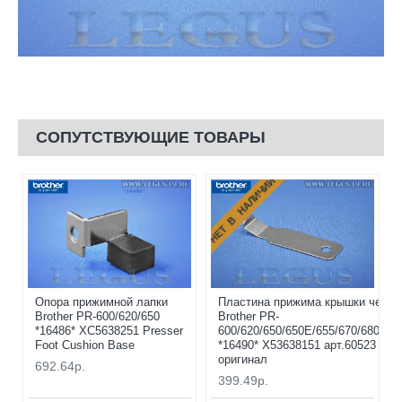
СОПУТСТВУЮЩИЕ ТОВАРЫ
НЕТ В НАЛИЧИИ
Опора прижимной лапки
Пластина прижима крышки челно
Brother PR-600/620/650
Brother PR-
*16486* XC5638251 Presser
600/620/650/650E/655/670/680/10
Foot Cushion Base
*16490* X53638151 арт.60523 (OR
оригинал
692.64р.
399.49р.