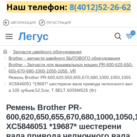
Наш телефон:
8(4012)52-26-62
АВТОРИЗАЦИЯ
РЕГИСТРАЦИЯ
Легус
0
Запчасти швейного оборудования
Brother - запчасти швейного БЫТОВОГО оборудования
Brother - Запчасти для вышивальных машин PR-600-620-650-
655-670-680-1000-1050-1055, VR
Ремень Brother PR-600,620,650,655,670,680,1000,1050,1055
XC5846051 *19687* шестерени вала привода челночного вал
а 105 зубьев,52,5см, T BELT 60S5M525 (8г)
Ремень Brother PR-
600,620,650,655,670,680,1000,1050,
XC5846051 *19687* шестерени
вала привода челночного вала