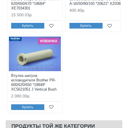
620/650/670 *19684*
A-16/50/80/150 *20621* XZ0388251
XE7034301
400.40р.
15 500.03р.
Купить
Купить
НОВИНКА
Втулка шатуна
игловодителя Brother PR-
600/620/650 *19849*
XC5621051 J Vertical Bush
2 080.00р.
Купить
ПРОДУКТЫ ТОЙ ЖЕ КАТЕГОРИИ