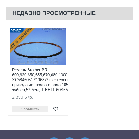
НЕДАВНО ПРОСМОТРЕННЫЕ
НЕТ В НАЛИЧИИ
Ремень Brother PR-
600,620,650,655,670,680,1000,1050,1055
XC5846051 *19687* шестерени вала
привода челночного вала 105
зубьев,52,5см, T BELT 60S5M525 (8г)
2 399.67р.
Сообщить