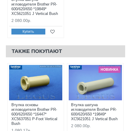
игловодителя Brother PR-
600/620/650 *19849*
XC5621051 J Vertical Bush
2 080.00р.
Купить
ТАКЖЕ ПОКУПАЮТ
НОВИНКА
Втулка основы
Втулка шатуна
игловодителя Brother PR-
игловодителя Brother PR-
600/620/650 *16447*
600/620/650 *19849*
XC5637051 P-Foot Vertical
XC5621051 J Vertical Bush
Bush
2 080.00р.
1 080.17р.