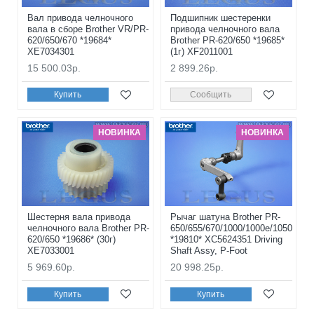
Вал привода челночного
Подшипник шестеренки
вала в сборе Brother VR/PR-
привода челночного вала
620/650/670 *19684*
Brother PR-620/650 *19685*
XE7034301
(1г) XF2011001
15 500.03р.
2 899.26р.
Купить
Сообщить
НОВИНКА
НОВИНКА
Шестерня вала привода
Рычаг шатуна Brother PR-
челночного вала Brother PR-
650/655/670/1000/1000e/1050
620/650 *19686* (30г)
*19810* XC5624351 Driving
XE7033001
Shaft Assy, P-Foot
5 969.60р.
20 998.25р.
Купить
Купить