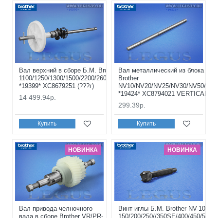
Вал верхний в сборе Б.М. Brother NV-
Вал металлический из блока пер
1100/1250/1300/1500/2200/2600/4000/5000
Brother
*19399* XC8679251 (???г)
NV10/NV20/NV25/NV30/NV50/FS40
*19424* XC8794021 VERTICAL FE
14 499.94р.
299.39р.
Купить
Купить
НОВИНКА
НОВИНКА
Вал привода челночного
Винт иглы Б.М. Brother NV-10/10A
вала в сборе Brother VR/PR-
150/200/250//350SE/400/450/500/5