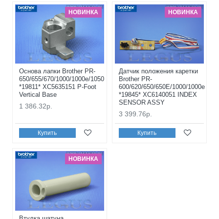
НОВИНКА
НОВИНКА
Основа лапки Brother PR-
Датчик положения каретки
650/655/670/1000/1000e/1050
Brother PR-
*19811* XC5635151 P-Foot
600/620/650/650E/1000/1000e
Vertical Base
*19845* XC6140051 INDEX
SENSOR ASSY
1 386.32р.
3 399.76р.
Купить
Купить
НОВИНКА
Втулка шатуна