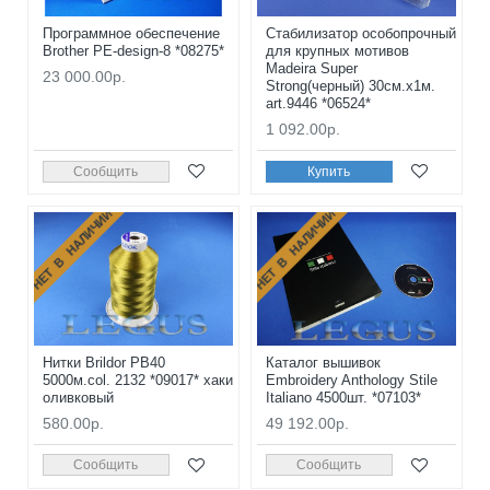
Программное обеспечение
Стабилизатор особопрочный
Brother PE-design-8 *08275*
для крупных мотивов
Madeira Super
23 000.00р.
Strong(черный) 30см.x1м.
art.9446 *06524*
1 092.00р.
Сообщить
Купить
НЕТ В НАЛИЧИИ
НЕТ В НАЛИЧИИ
Нитки Brildor PB40
Каталог вышивок
5000м.col. 2132 *09017* хаки
Embroidery Anthology Stile
оливковый
Italiano 4500шт. *07103*
580.00р.
49 192.00р.
Сообщить
Сообщить