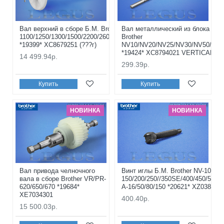
Вал верхний в сборе Б.М. Brother NV-
Вал металлический из блока пер
1100/1250/1300/1500/2200/2600/4000/5000
Brother
*19399* XC8679251 (???г)
NV10/NV20/NV25/NV30/NV50/FS40
*19424* XC8794021 VERTICAL FE
14 499.94р.
299.39р.
Купить
Купить
НОВИНКА
НОВИНКА
Вал привода челночного
Винт иглы Б.М. Brother NV-10/10A
вала в сборе Brother VR/PR-
150/200/250//350SE/400/450/500/5
620/650/670 *19684*
A-16/50/80/150 *20621* XZ0388251
XE7034301
400.40р.
15 500.03р.