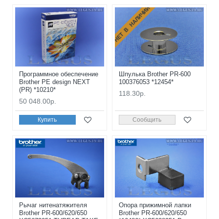
НЕТ В НАЛИЧИИ
Программное обеспечение
Шпулька Brother PR-600
Brother PE design NEXT
100376053 *12454*
(PR) *10210*
118.30р.
50 048.00р.
Купить
Сообщить
Рычаг нитенатяжителя
Опора прижимной лапки
Brother PR-600/620/650
Brother PR-600/620/650