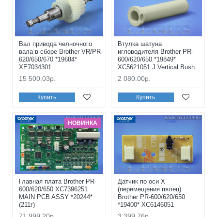
Вал привода челночного
Втулка шатуна
вала в сборе Brother VR/PR-
игловодителя Brother PR-
620/650/670 *19684*
600/620/650 *19849*
XE7034301
XC5621051 J Vertical Bush
15 500.03р.
2 080.00р.
Купить
Купить
НОВИНКА
Главная плата Brother PR-
Датчик по оси Х
600/620/650 XC7396251
(перемещения пялец)
MAIN PCB ASSY *20244*
Brother PR-600/620/650
(211г)
*19400* XC6146051
71 999.20р.
3 399.76р.