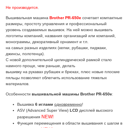
Не производится
.
Вышивальная машина
Brother PR-650e
сочетает компактные
размеры, простоту управления и профессиональный
уровень создаваемых вышивок. На ней можно вышивать
логотипы компаний, названия организаций или компаний,
монограммы, декоративный орнамент и т.п.
на самых разных изделиях (кепки, рубашки, пиджаки,
джинсы, полотенца).
С новой дополнительной цилиндрической рамкой стало
намного проще, чем раньше, делать
вышивку на рукавах рубашек и брюках, плюс новые плоские
пяльцы позволяют облегчить использование тяжелых
материалов.
Особенности
вышивальной машины Brother PR-650e
:
Вышивка
6 иглами
одновременно
!
ASV (Advanced Super View)
LCD
дисплей высокого
NEW!
разрешения
Функция перемещения в области вышивания с шагом в