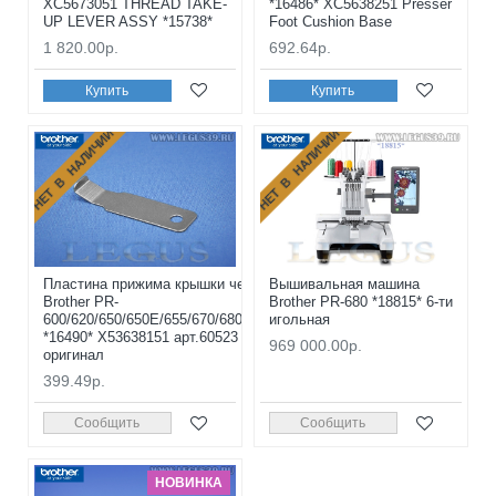
XC5673051 THREAD TAKE-
*16486* XC5638251 Presser
UP LEVER ASSY *15738*
Foot Cushion Base
1 820.00р.
692.64р.
Купить
Купить
НЕТ В НАЛИЧИИ
НЕТ В НАЛИЧИИ
Пластина прижима крышки челнока
Вышивальная машина
Brother PR-
Brother PR-680 *18815* 6-ти
600/620/650/650E/655/670/680/1000e/1050
игольная
*16490* X53638151 арт.60523 (ORIGINAL)
969 000.00р.
оригинал
399.49р.
Сообщить
Сообщить
НОВИНКА