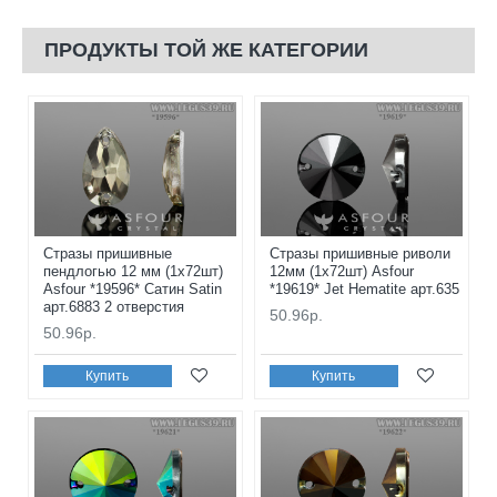
ПРОДУКТЫ ТОЙ ЖЕ КАТЕГОРИИ
Стразы пришивные
Стразы пришивные риволи
пендлогью 12 мм (1x72шт)
12мм (1x72шт) Asfour
Asfour *19596* Сатин Satin
*19619* Jet Hematite арт.635
арт.6883 2 отверстия
50.96р.
50.96р.
Купить
Купить