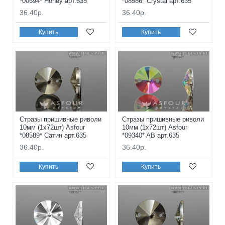
*00694* Honey арт.635
*08586* Crystal арт.635
36.40р.
36.40р.
Купить
Купить
Стразы пришивные риволи
Стразы пришивные риволи
10мм (1x72шт) Asfour
10мм (1x72шт) Asfour
*08589* Сатин арт.635
*09340* AB арт.635
36.40р.
36.40р.
Купить
Купить