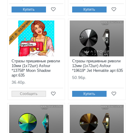
Купить
Купить
НЕТ В НАЛИЧИИ
Стразы пришивные риволи
Стразы пришивные риволи
10мм (1x72шт) Asfour
12мм (1x72шт) Asfour
*13758* Moon Shadow
*19619* Jet Hematite арт.635
арт.635
50.96р.
36.40р.
Сообщить
Купить