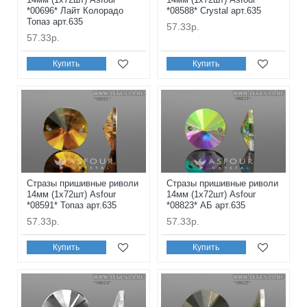
*00696* Лайт Колорадо
*08588* Crystal арт.635
Топаз арт.635
57.33р.
57.33р.
Купить
Купить
Стразы пришивные риволи
Стразы пришивные риволи
14мм (1x72шт) Asfour
14мм (1x72шт) Asfour
*08591* Топаз арт.635
*08823* АБ арт.635
57.33р.
57.33р.
Купить
Купить