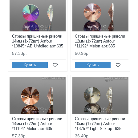
Стразы пришивные риволи
Стразы пришивные риволи
14мм (1x72шт) Asfour
12мм (1x72шт) Asfour
*10845* АБ Unfoiled арт.635
*11192* Melon арт.635
57.33р.
50.96р.
Купить
Купить
Стразы пришивные риволи
Стразы пришивные риволи
14мм (1x72шт) Asfour
10мм (1x72шт) Asfour
*11194* Melon арт.635
*13757* Light Silk арт.635
57.33р.
36.40р.