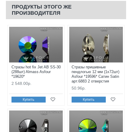
ПРОДУКТЫ ЭТОГО ЖЕ
ПРОИЗВОДИТЕЛЯ
Стразы hot fix Jet AB SS-30
Стразы пришивные
(288шт) Almass Asfour
пендлогью 12 мм (1x72шт)
*19620*
Asfour *19596* Сатин Satin
арт.6883 2 отверстия
2 548.00р.
50.96р.
Купить
Купить