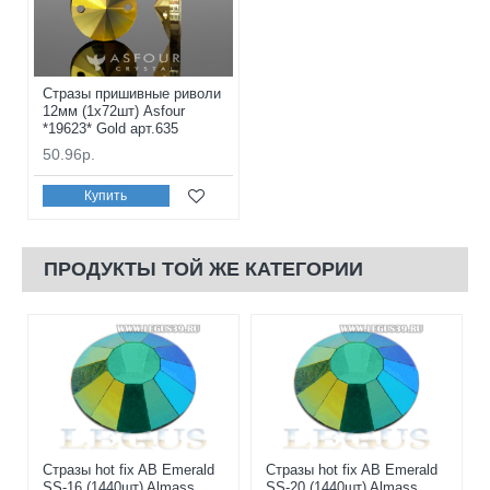
Стразы пришивные риволи
12мм (1x72шт) Asfour
*19623* Gold арт.635
50.96р.
Купить
ПРОДУКТЫ ТОЙ ЖЕ КАТЕГОРИИ
Стразы hot fix AB Emerald
Стразы hot fix AB Emerald
SS-16 (1440шт) Almass
SS-20 (1440шт) Almass