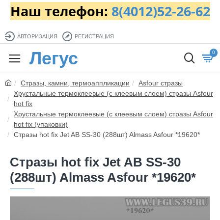
Наш телефон:
8(4012)52-26-62
АВТОРИЗАЦИЯ
РЕГИСТРАЦИЯ
Легус
0
Стразы, камни, термоаппликации
Asfour стразы
Хрустальные термоклеевые (с клеевым слоем) стразы Asfour
hot fix
Хрустальные термоклеевые (с клеевым слоем) стразы Asfour
hot fix (упаковки)
Стразы hot fix Jet AB SS-30 (288шт) Almass Asfour *19620*
Стразы hot fix Jet AB SS-30
(288шт) Almass Asfour *19620*