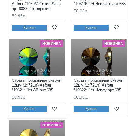
Asfour *19596* Сатин Satin
*19619* Jet Hematite арт.635
арт.6883 2 отверстия
50.96р.
50.96р.
Купить
Купить
НОВИНКА
НОВИНКА
Стразы пришивные риволи
Стразы пришивные риволи
12мм (1x72шт) Asfour
12мм (1x72шт) Asfour
*19621* Jet AB арт.635
*19622* Jet Honey арт.635
50.96р.
50.96р.
Купить
Купить
НОВИНКА