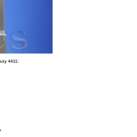
ty 4411:
и