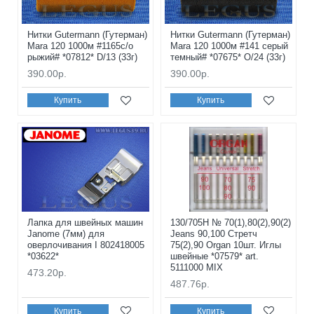
Нитки Gutermann (Гутерман)
Нитки Gutermann (Гутерман)
Mara 120 1000м #1165с/о
Mara 120 1000м #141 серый
рыжий# *07812* D/13 (33г)
темный# *07675* O/24 (33г)
390.00р.
390.00р.
Купить
Купить
Лапка для швейных машин
130/705H № 70(1),80(2),90(2)
Janome (7мм) для
Jeans 90,100 Стретч
оверлочивания I 802418005
75(2),90 Organ 10шт. Иглы
*03622*
швейные *07579* art.
5111000 MIX
473.20р.
487.76р.
Купить
Купить