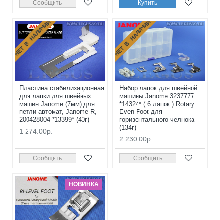
Сообщить
Купить
НЕТ В НАЛИЧИИ
НЕТ В НАЛИЧИИ
Пластина стабилизационная
Набор лапок для швейной
для лапки для швейных
машины Janome 3237777
машин Janome (7мм) для
*14324* ( 6 лапок ) Rotary
петли автомат, Janome R,
Even Foot для
200428004 *13399* (40г)
горизонтального челнока
(134г)
1 274.00р.
2 230.00р.
Сообщить
Сообщить
НОВИНКА