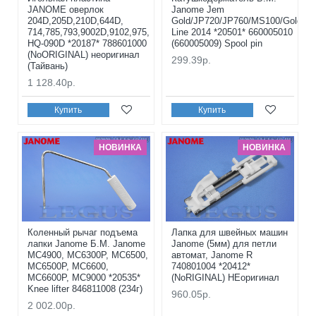
JANOME оверлок
Janome Jem
204D,205D,210D,644D,
Gold/JP720/JP760/MS100/Gold
714,785,793,9002D,9102,975,
Line 2014 *20501* 660005010
HQ-090D *20187* 788601000
(660005009) Spool pin
(NoORIGINAL) неоригинал
299.39р.
(Тайвань)
1 128.40р.
Купить
Купить
НОВИНКА
НОВИНКА
Коленный рычаг подъема
Лапка для швейных машин
лапки Janome Б.М. Janome
Janome (5мм) для петли
MC4900, MC6300P, MC6500,
автомат, Janome R
MC6500P, MC6600,
740801004 *20412*
MC6600P, MC9000 *20535*
(NoRIGINAL) НЕоригинал
Knee lifter 846811008 (234г)
960.05р.
2 002.00р.