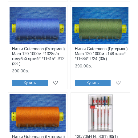
Нитки Gutermann (Гутерман)
Нитки Gutermann (Гутерман)
Mara 120 1000м #1328с/о
Mara 120 1000м #148 хаки#
голубой яркий# *11615* J/12
*11684* L/24 (33г)
(33г)
390.00р.
390.00р.
Купить
Купить
Нитки Gutermann (Гутерман)
130/705H № 80(1),90(1),