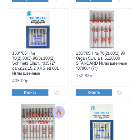
130/705H №
130/705H № 70(2),80(2),90
70(2),80(3),90(3),100(2)
Organ 5шт. art. 5120000
Schmetz 10шт. *03572*
STANDARD Иглы швейные
canu:22:15.2 XKS eti 001
*07908* (7г)
Иглы швейные
152.88р.
435.00р.
Купить
Купить