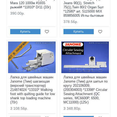
Mara 120 1000м #1655
Jeans 90(1), Stretch
рыжий# *11810* D/11 (33г)
75(1),Twin 80/2 Organ 5шт
*12580* art. 5115000 MIX
390.00р.
859856005 Иглы бытовые
378.56р.
Купить
Купить
НЕТ В НАЛИЧИИ
Лапка для швейных машин
Лапка для швейных машин
Janome (7мм) шагающая
Janome (7мм) для шитья по
(верхний транспортер)
кругу 202106009,
214874024 *13310* Walking
(200304003) *13398* Circular
foot with quilting guide for low
Sewing Attachment (QC
shank top loading machine
series, MC6600P, 6500,
(70г)
MC11000) (125г)
3 108.56р.
3 348.80р.