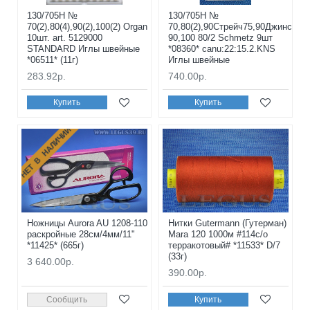
130/705H №
130/705H №
70(2),80(4),90(2),100(2) Organ
70,80(2),90Стрейч75,90Джинс
10шт. art. 5129000
90,100 80/2 Schmetz 9шт
STANDARD Иглы швейные
*08360* canu:22:15.2.KNS
*06511* (11г)
Иглы швейные
283.92р.
740.00р.
Купить
Купить
НЕТ В НАЛИЧИИ
Ножницы Aurora AU 1208-110
Нитки Gutermann (Гутерман)
раскройные 28см/4мм/11"
Mara 120 1000м #114с/о
*11425* (665г)
терракотовый# *11533* D/7
(33г)
3 640.00р.
390.00р.
Сообщить
Купить