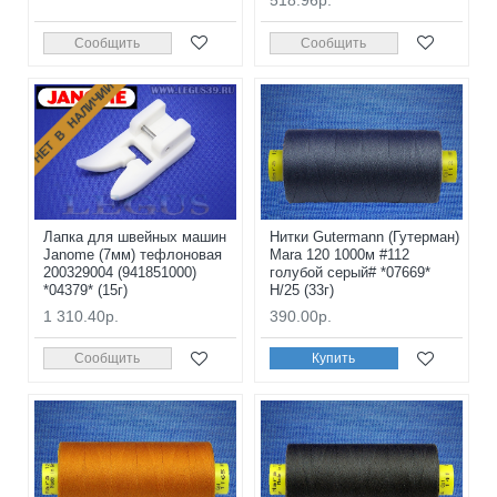
518.96р.
Сообщить
Сообщить
НЕТ В НАЛИЧИИ
Лапка для швейных машин
Нитки Gutermann (Гутерман)
Janome (7мм) тефлоновая
Mara 120 1000м #112
200329004 (941851000)
голубой серый# *07669*
*04379* (15г)
H/25 (33г)
1 310.40р.
390.00р.
Сообщить
Купить