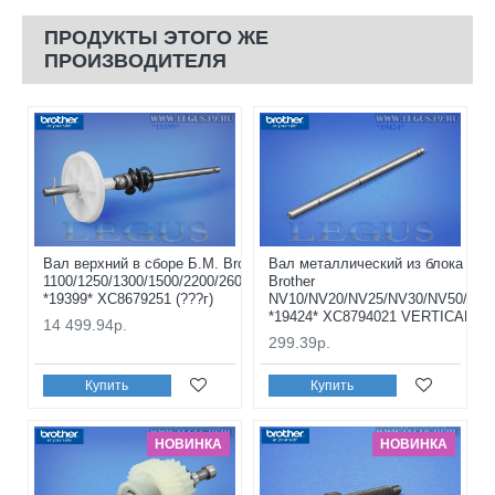
ПРОДУКТЫ ЭТОГО ЖЕ
ПРОИЗВОДИТЕЛЯ
Вал верхний в сборе Б.М. Brother NV-
Вал металлический из блока пер
1100/1250/1300/1500/2200/2600/4000/5000
Brother
*19399* XC8679251 (???г)
NV10/NV20/NV25/NV30/NV50/FS40
*19424* XC8794021 VERTICAL FE
14 499.94р.
299.39р.
Купить
Купить
НОВИНКА
НОВИНКА