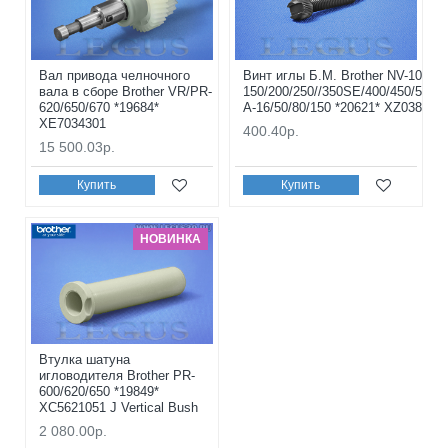
Вал привода челночного
Винт иглы Б.М. Brother NV-10/10A
вала в сборе Brother VR/PR-
150/200/250//350SE/400/450/500/5
620/650/670 *19684*
A-16/50/80/150 *20621* XZ0388251
XE7034301
400.40р.
15 500.03р.
Купить
Купить
НОВИНКА
Втулка шатуна
игловодителя Brother PR-
600/620/650 *19849*
XC5621051 J Vertical Bush
2 080.00р.