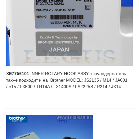
XE7756101
INNER ROTARY HOOK ASSY шпуледержатель
также подходит и на Brother MODEL: JS2135 / M14 / JA001
/ e15 / LX500 / TR14A / LX1400S / LS2225S / R214 / JX14