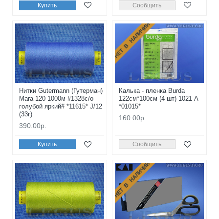
Купить
Сообщить
НЕТ В НАЛИЧИИ
Нитки Gutermann (Гутерман)
Калька - пленка Burda
Mara 120 1000м #1328с/о
122см*100см (4 шт) 1021 A
голубой яркий# *11615* J/12
*01015*
(33г)
160.00р.
390.00р.
Купить
Сообщить
НЕТ В НАЛИЧИИ