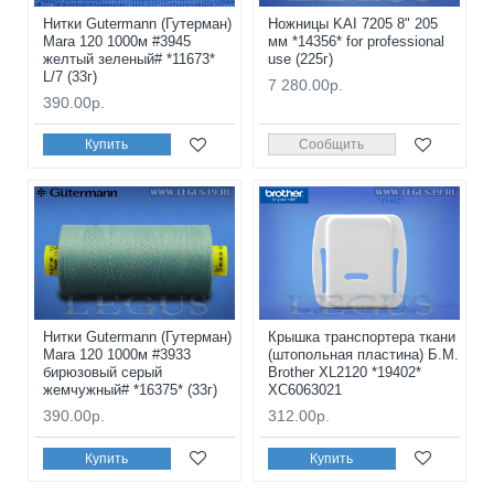
Нитки Gutermann (Гутерман)
Ножницы KAI 7205 8" 205
Mara 120 1000м #3945
мм *14356* for professional
желтый зеленый# *11673*
use (225г)
L/7 (33г)
7 280.00р.
390.00р.
Купить
Сообщить
Нитки Gutermann (Гутерман)
Крышка транспортера ткани
Mara 120 1000м #3933
(штопольная пластина) Б.М.
бирюзовый серый
Brother XL2120 *19402*
жемчужный# *16375* (33г)
XC6063021
390.00р.
312.00р.
Купить
Купить