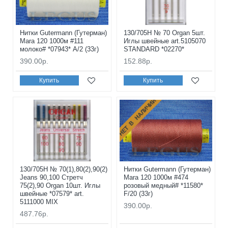
Нитки Gutermann (Гутерман)
130/705H № 70 Organ 5шт.
Mara 120 1000м #111
Иглы швейные art.5105070
молоко# *07943* A/2 (33г)
STANDARD *02270*
390.00р.
152.88р.
Купить
Купить
НЕТ В НАЛИЧИИ
130/705H № 70(1),80(2),90(2)
Нитки Gutermann (Гутерман)
Jeans 90,100 Стретч
Mara 120 1000м #474
75(2),90 Organ 10шт. Иглы
розовый медный# *11580*
швейные *07579* art.
F/20 (33г)
5111000 MIX
390.00р.
487.76р.