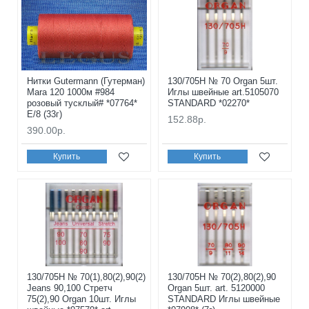
Нитки Gutermann (Гутерман)
130/705H № 70 Organ 5шт.
Mara 120 1000м #984
Иглы швейные art.5105070
розовый тусклый# *07764*
STANDARD *02270*
E/8 (33г)
152.88р.
390.00р.
Купить
Купить
130/705H № 70(1),80(2),90(2)
130/705H № 70(2),80(2),90
Jeans 90,100 Стретч
Organ 5шт. art. 5120000
75(2),90 Organ 10шт. Иглы
STANDARD Иглы швейные