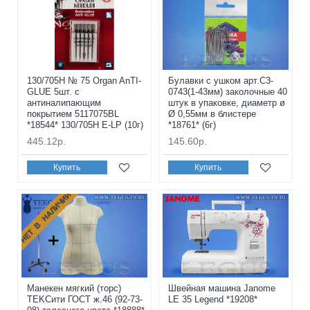
130/705H № 75 Organ AnTI-
Булавки с ушком арт.С3-
GLUE 5шт. с
0743(1-43мм) заколочные 40
антиналипающим
штук в упаковке, диаметр ø
покрытием 5117075BL
Ø 0,55мм в блистере
*18544* 130/705H E-LP (10г)
*18761* (6г)
445.12р.
145.60р.
Купить
Купить
НЕТ В НАЛИЧИИ
Манекен мягкий (торс)
Швейная машина Janome
ТEKCити ГОСТ ж.46 (92-73-
LE 35 Legend *19208*