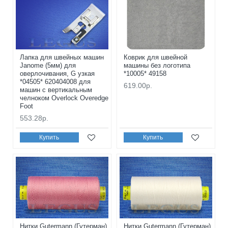
Лапка для швейных машин
Коврик для швейной
Janome (5мм) для
машины без логотипа
оверлочивания, G узкая
*10005* 49158
*04505* 620404008 для
619.00р.
машин с вертикальным
челноком Overlock Overedge
Foot
553.28р.
Купить
Купить
Нитки Gutermann (Гутерман)
Нитки Gutermann (Гутерман)