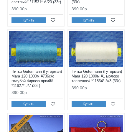
светлый# *11531* A/20 (33г)
(33г)
390.00р.
390.00р.
Купить
Купить
Нитки Gutermann (Гутерман)
Нитки Gutermann (Гутерман)
Mara 120 1000м #736с/о
Mara 120 1000м #1 молоко
голубой бирюза яркий#
топленое# *11864* A/3 (33г)
*11627* J/7 (33г)
390.00р.
390.00р.
Купить
Купить
НЕТ В НАЛИЧИИ