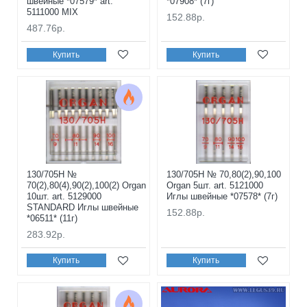
швейные *07579* art.
*07908* (7г)
5111000 MIX
152.88р.
487.76р.
Купить
Купить
130/705H №
130/705H № 70,80(2),90,100
70(2),80(4),90(2),100(2) Organ
Organ 5шт. art. 5121000
10шт. art. 5129000
Иглы швейные *07578* (7г)
STANDARD Иглы швейные
152.88р.
*06511* (11г)
283.92р.
Купить
Купить