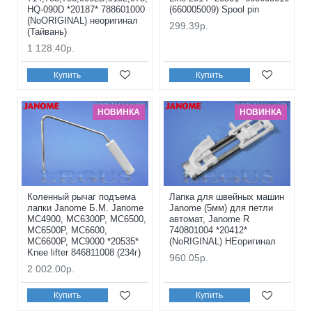
HQ-090D *20187* 788601000
(660005009) Spool pin
(NoORIGINAL) неоригинал
299.39р.
(Тайвань)
1 128.40р.
Купить
Купить
НОВИНКА
НОВИНКА
Коленный рычаг подъема
Лапка для швейных машин
лапки Janome Б.М. Janome
Janome (5мм) для петли
MC4900, MC6300P, MC6500,
автомат, Janome R
MC6500P, MC6600,
740801004 *20412*
MC6600P, MC9000 *20535*
(NoRIGINAL) НЕоригинал
Knee lifter 846811008 (234г)
960.05р.
2 002.00р.
Купить
Купить