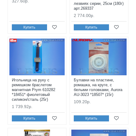
327.60р.
лезвиях серии, 25см (180г)
арт.269337
2 774.00р.
Купить
Купить
Игольница на руку с
Булавки на пластине,
ремешком браслетом
ромашка, на круге, с
магнитная Prym 610282
белыми головками, Aurora
*18451* фиолетовый
AU-3023 *18507* (15г)
силикон/сталь (25г)
109.20р.
1 739.92р.
Купить
Купить