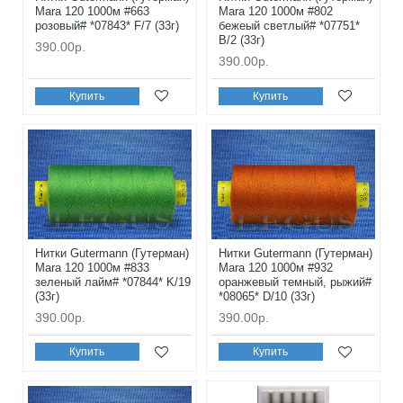
Mara 120 1000м #663
Mara 120 1000м #802
розовый# *07843* F/7 (33г)
бежеый светлый# *07751*
B/2 (33г)
390.00р.
390.00р.
Купить
Купить
Нитки Gutermann (Гутерман)
Нитки Gutermann (Гутерман)
Mara 120 1000м #833
Mara 120 1000м #932
зеленый лайм# *07844* K/19
оранжевый темный, рыжий#
(33г)
*08065* D/10 (33г)
390.00р.
390.00р.
Купить
Купить