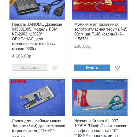
Педаль JANOME Джаноме
Молния мет. разъемная
045501005, модель FDM
золото атласная тесьма №5
KD-2902 *13620*
60см.,цв.F148 красный -?-
ОРИГИНАЛ, для
*15876*
механических швейных
280.00р.
машин (330г)
4 186.00р.
Сообщить
Купить
Лапка для швейных машин
Ножницы Aurora AU 907-
Janome (5мм) для отстрочки
100SE "Профи" портновские
(ограничитель) *16031*
профессиональные 10"
*18240* с насечками на