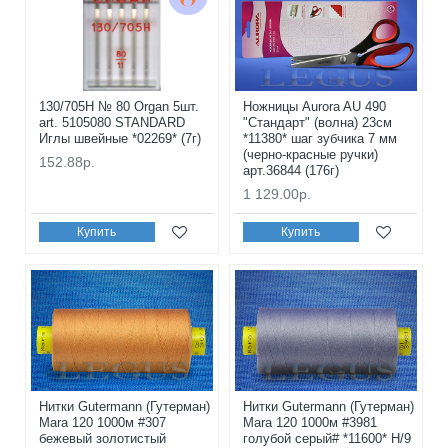
130/705H № 80 Organ 5шт.
Ножницы Aurora AU 490
art. 5105080 STANDARD
"Стандарт" (волна) 23см
Иглы швейные *02269* (7г)
*11380* шаг зубчика 7 мм
(черно-красные ручки)
152.88р.
арт.36844 (176г)
1 129.00р.
Купить
Купить
Нитки Gutermann (Гутерман)
Нитки Gutermann (Гутерман)
Mara 120 1000м #307
Mara 120 1000м #3981
бежевый золотистый
голубой серый# *11600* H/9