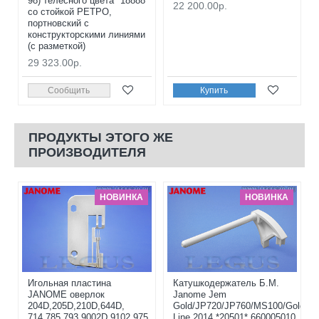
98) телесного цвета *18888*
22 200.00р.
со стойкой РЕТРО,
портновский с
конструкторскими линиями
(с разметкой)
29 323.00р.
Сообщить
Купить
ПРОДУКТЫ ЭТОГО ЖЕ
ПРОИЗВОДИТЕЛЯ
НОВИНКА
НОВИНКА
Игольная пластина
Катушкодержатель Б.М.
JANOME оверлок
Janome Jem
204D,205D,210D,644D,
Gold/JP720/JP760/MS100/Gold
714,785,793,9002D,9102,975,
Line 2014 *20501* 660005010