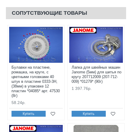
СОПУТСТВУЮЩИЕ ТОВАРЫ
Булавки на пластине,
Лапка для швейных машин
ромашка, на круге, с
Janome (5мм) для шитья по
цветными головками 40
кругу 207712009 (207-712-
штук в пластине 0333-3H,
009) *01279* (90г)
(38мм) в упаковке 12
1 397.76р.
пластин *04085* арт. 47530
(8г)
58.24р.
Купить
Купить