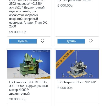
2502 ковровый *01538*
6 000.00р.
арт.95287 Двухниточный
одноигольный для
обработки ковровых
покрытий (ковровый
оверлок). Аналог Titan DK-
2500
59 000.00р.
Купить
Купить
НЕТ В НАЛИЧИИ
БУ Оверлок INDERLE IDL-
БУ Оверлок 51 кл. *02068*
306 + стол + фрикционный
6 000.00р.
мотор *10922*
двухниточный
38 000.00р.