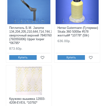
Петлитель Б.М. Janome
Нитки Gutermann (Гутерман)
134,204,205,210,644,714,744,784
Skala 360 5000м #578
оверлочный верхний 784076019
желтый# *10778* (59г)
(792055006) Upper looper
636.00р.
*06795*
873.60р.
Купить
Купить
Кружево вышивка 12003-
4208-EVEIL *10792*