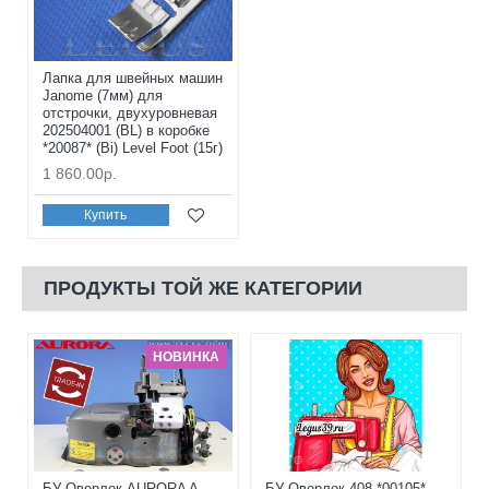
Лапка для швейных машин
Janome (7мм) для
отстрочки, двухуровневая
202504001 (BL) в коробке
*20087* (Bi) Level Foot (15г)
1 860.00р.
Купить
ПРОДУКТЫ ТОЙ ЖЕ КАТЕГОРИИ
НОВИНКА
БУ Оверлок AURORA A-
БУ Оверлок 408 *00105*