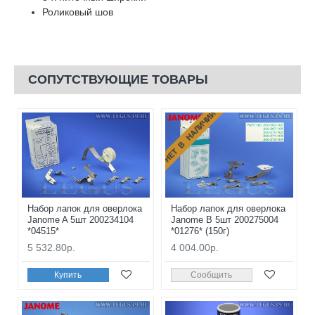
Роликовый шов
СОПУТСТВУЮЩИЕ ТОВАРЫ
НЕТ В НАЛИЧИИ
Набор лапок для оверлока
Набор лапок для оверлока
Janome A 5шт 200234104
Janome B 5шт 200275004
*04515*
*01276* (150г)
5 532.80р.
4 004.00р.
Купить
Сообщить