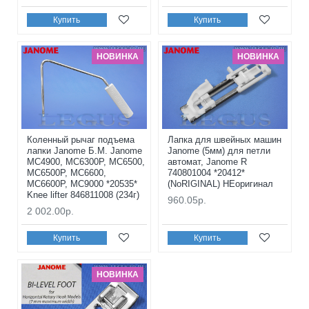
Купить
Купить
НОВИНКА
НОВИНКА
Коленный рычаг подъема
Лапка для швейных машин
лапки Janome Б.М. Janome
Janome (5мм) для петли
MC4900, MC6300P, MC6500,
автомат, Janome R
MC6500P, MC6600,
740801004 *20412*
MC6600P, MC9000 *20535*
(NoRIGINAL) НЕоригинал
Knee lifter 846811008 (234г)
960.05р.
2 002.00р.
Купить
Купить
НОВИНКА