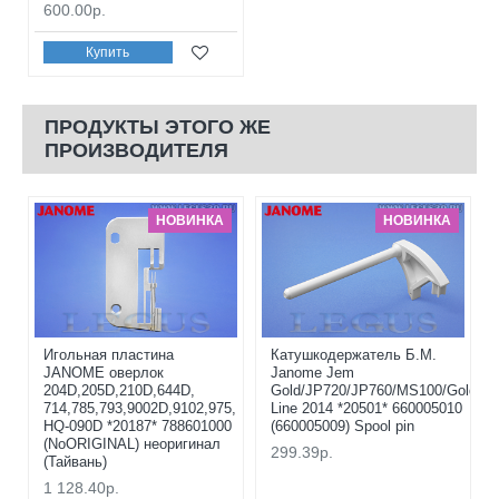
600.00р.
Купить
ПРОДУКТЫ ЭТОГО ЖЕ
ПРОИЗВОДИТЕЛЯ
НОВИНКА
НОВИНКА
Игольная пластина
Катушкодержатель Б.М.
JANOME оверлок
Janome Jem
204D,205D,210D,644D,
Gold/JP720/JP760/MS100/Gold
714,785,793,9002D,9102,975,
Line 2014 *20501* 660005010
HQ-090D *20187* 788601000
(660005009) Spool pin
(NoORIGINAL) неоригинал
299.39р.
(Тайвань)
1 128.40р.