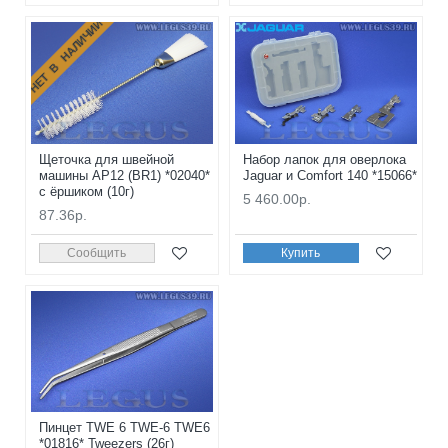
НЕТ В НАЛИЧИИ
Щеточка для швейной
Набор лапок для оверлока
машины AP12 (BR1) *02040*
Jaguar и Comfort 140 *15066*
с ёршиком (10г)
5 460.00р.
87.36р.
Сообщить
Купить
Пинцет TWE 6 TWE-6 TWE6
*01816* Tweezers (26г)