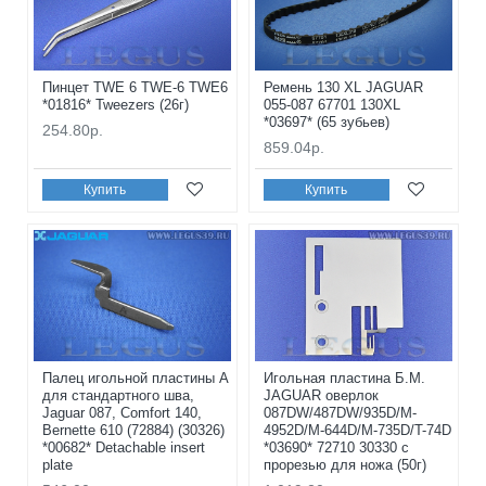
Пинцет TWE 6 TWE-6 TWE6
Ремень 130 XL JAGUAR
*01816* Tweezers (26г)
055-087 67701 130XL
*03697* (65 зубьев)
254.80р.
859.04р.
Купить
Купить
Палец игольной пластины A
Игольная пластина Б.М.
для стандартного шва,
JAGUAR оверлок
Jaguar 087, Comfort 140,
087DW/487DW/935D/M-
Bernette 610 (72884) (30326)
4952D/M-644D/M-735D/T-74D
*00682* Detachable insert
*03690* 72710 30330 с
plate
прорезью для ножа (50г)