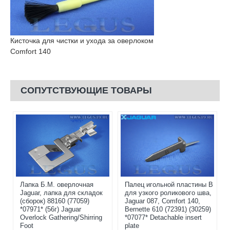
Кисточка для чистки и ухода за оверлоком
Comfort 140
СОПУТСТВУЮЩИЕ ТОВАРЫ
Лапка Б.М. оверлочная
Палец игольной пластины B
Jaguar, лапка для складок
для узкого роликового шва,
(сборок) 88160 (77059)
Jaguar 087, Comfort 140,
*07971* (56г) Jaguar
Bernette 610 (72391) (30259)
Overlock Gathering/Shirring
*07077* Detachable insert
Foot
plate