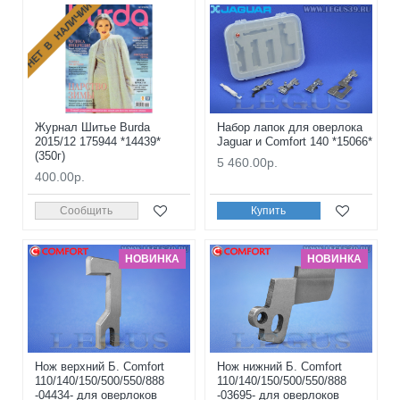
НЕТ В НАЛИЧИИ
Журнал Шитье Burda
Набор лапок для оверлока
2015/12 175944 *14439*
Jaguar и Comfort 140 *15066*
(350г)
5 460.00р.
400.00р.
Сообщить
Купить
НОВИНКА
НОВИНКА
Нож верхний Б. Comfort
Нож нижний Б. Comfort
110/140/150/500/550/888
110/140/150/500/550/888
-04434- для оверлоков
-03695- для оверлоков