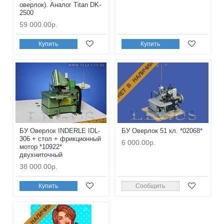
оверлок). Аналог Titan DK-
2500
59 000.00р.
Купить
Купить
НЕТ В НАЛИЧИИ
БУ Оверлок INDERLE IDL-
БУ Оверлок 51 кл. *02068*
306 + стол + фрикционный
6 000.00р.
мотор *10922*
двухниточный
38 000.00р.
Купить
Сообщить
НЕТ В НАЛИЧИИ