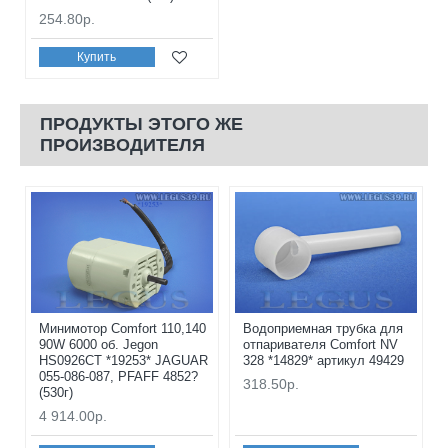
254.80р.
Купить
ПРОДУКТЫ ЭТОГО ЖЕ
ПРОИЗВОДИТЕЛЯ
Минимотор Comfort 110,140
Водоприемная трубка для
90W 6000 об. Jegon
отпаривателя Comfort NV
HS0926CT *19253* JAGUAR
328 *14829* артикул 49429
055-086-087, PFAFF 4852?
318.50р.
(530г)
4 914.00р.