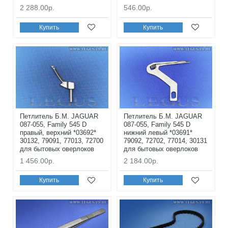
2 288.00р.
546.00р.
Купить
Купить
Петлитель Б.М. JAGUAR
Петлитель Б.М. JAGUAR
087-055, Family 545 D
087-055, Family 545 D
правый, верхний *03692*
нижний левый *03691*
30132, 79091, 77013, 72700
79092, 72702, 77014, 30131
для бытовых оверлоков
для бытовых оверлоков
1 456.00р.
2 184.00р.
Купить
Купить