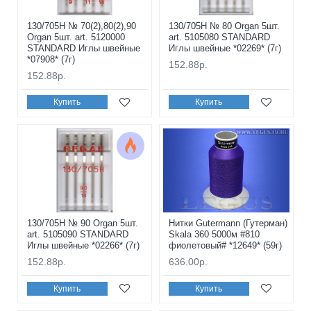
130/705H № 70(2),80(2),90
130/705H № 80 Organ 5шт.
Organ 5шт. art. 5120000
art. 5105080 STANDARD
STANDARD Иглы швейные
Иглы швейные *02269* (7г)
*07908* (7г)
152.88р.
152.88р.
Купить
Купить
130/705H № 90 Organ 5шт.
Нитки Gutermann (Гутерман)
art. 5105090 STANDARD
Skala 360 5000м #810
Иглы швейные *02266* (7г)
фиолетовый# *12649* (59г)
152.88р.
636.00р.
Купить
Купить