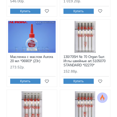
546.00р.
1 019.20р.
Купить
Купить
Масленка с маслом Aurora
130/705H № 70 Organ 5шт.
20 мл *06903* (23г)
Иглы швейные art.5105070
STANDARD *02270*
273.52р.
152.88р.
Купить
Купить