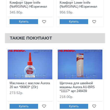
Комфорт Upper knife
Комфорт Lower knife
(NoRIGINAL) НЕоригинал
(NoRIGINAL) НЕоригинал
345.80р.
956.59р.
Купить
Купить
ТАКЖЕ ПОКУПАЮТ
Масленка с маслом Aurora
Щеточка для швейной
20 мл *06903* (23г)
машины Aurora AU-BRS
*11117* арт.248439
273.52р.
218.00р.
Купить
Купить