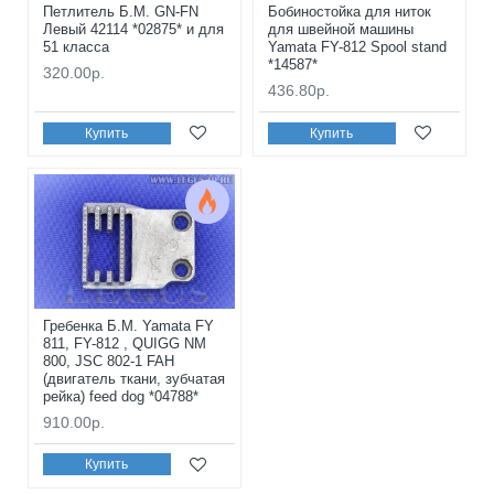
Петлитель Б.М. GN-FN
Бобиностойка для ниток
Левый 42114 *02875* и для
для швейной машины
51 класса
Yamata FY-812 Spool stand
*14587*
320.00р.
436.80р.
Купить
Купить
Гребенка Б.М. Yamata FY
811, FY-812 , QUIGG NM
800, JSC 802-1 FAH
(двигатель ткани, зубчатая
рейка) feed dog *04788*
910.00р.
Купить