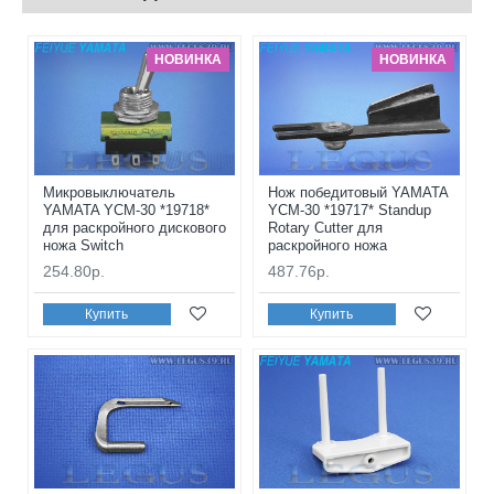
НОВИНКА
НОВИНКА
Микровыключатель
Нож победитовый YAMATA
YAMATA YCM-30 *19718*
YCM-30 *19717* Standup
для раскройного дискового
Rotary Cutter для
ножа Switch
раскройного ножа
254.80р.
487.76р.
Купить
Купить