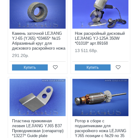
Камень заточной LEJIANG
Нож раскройный дисковый
YJ-65 (YJ65) *03465* №15
LEJIANG YJ-125A 350W
Абразивный круг для
*01018* арт.89168
дискового раскройного ножа
13 511.68р.
291.20р.
Купить
Купить
Пластина прижимная
Ротор в сборе с
лезвия LEJIANG YJ65 B37
подшипниками для
Проводниковая (сепаратор)
раскройного ножа LEJIANG
*13227* Guide plate
YJ65 позиции с №29 по 35