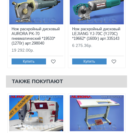
Нож раскройный дисковый
Нож раскройный дисковый
AURORA PK-70
LEJIANG YJ-70C (YJ70C)
пневматический *19533*
*19662* (1600г) арт.335143
(1270г) арт.298040
6 275.36р.
19 292.00р.
Купить
Купить
ТАКЖЕ ПОКУПАЮТ
НЕТ В НАЛИЧИИ