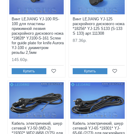
Винт LEJIANG YJ-100 RS-
Винт LEJIANG YJ-125
100 для пластины
раскройного дискового ножа
прижимной лезвия
*18256* YJ-125 S133 (S-133
раскройного дискового ножа
S 133) арт.111308
*19828* YJ100-S-161 Screw
87.36р.
for guide plate for knife Aurora
YJ-100 с диаметром
резьбы 2,5мм
145.60р.
Купить
Купить
Кабель электричекий, шнур
Кабель электричекий, шнур
сетевой YJ-50 (WD-2)
сетевой YJ-65 *19301* YJ-
*19302* WD2-W68 (2/75) для
65-66 (2/73) для раскройного