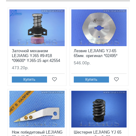
Заточной механизм
Лезвие LEJIANG YJ-65
LEJIANG YJ65 #9-#18
65мм. оригинал *02495*
*09600* YJ65-15 арт.42554
546.00р.
473.20р.
Купить
Купить
НЕТ В НАЛИЧИИ
Нож победитовый LEJIANG
Шестерня LEJIANG YJ 65