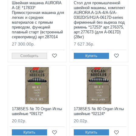
Швейная машина AURORA
Стол для промышленной
A-1E *17833*
швейной машины, комплект
Прямострочная машина для
AURORA A-1/A-4/A-5/A-
легких и средних
0302D/S/H1/A-0617D-series
материалов с прямым
фирменный без выреза под
приводом, функцией
ремень *17253* арт.276375,
плавный старт (встроенный
арт.277673 (для A-0617D)
сервопривод) арт.287014
(28кг)
27 300.00р.
7 627.36р.
Сообщить
Купить
1738SES № 70 Organ Иглы
1738SES № 80 Organ Иглы
швейные *09172*
швейные *02124*
20.02р.
20.02р.
Купить
Купить