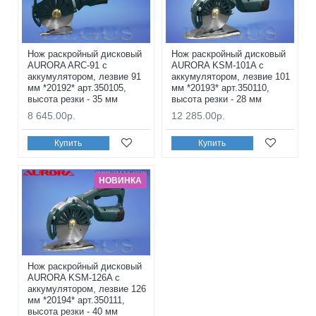
Нож раскройный дисковый
Нож раскройный дисковый
AURORA ARC-91 с
AURORA KSM-101A с
аккумулятором, лезвие 91
аккумулятором, лезвие 101
мм *20192* арт.350105,
мм *20193* арт.350110,
высота резки - 35 мм
высота резки - 28 мм
8 645.00р.
12 285.00р.
Купить
Купить
НОВИНКА
Нож раскройный дисковый
AURORA KSM-126A с
аккумулятором, лезвие 126
мм *20194* арт.350111,
высота резки - 40 мм