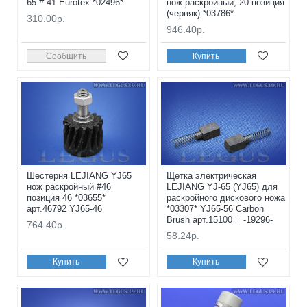
65 # 41 Eurotex *02496*
нож раскройный, 20 позиция
(червяк) *03786*
310.00р.
946.40р.
Сообщить
Купить
Шестерня LEJIANG YJ65
Щетка электрическая
нож раскройный #46
LEJIANG YJ-65 (YJ65) для
позиция 46 *03655*
раскройного дискового ножа
арт.46792 YJ65-46
*03307* YJ65-56 Carbon
Brush арт.15100 = -19296-
764.40р.
58.24р.
Купить
Купить