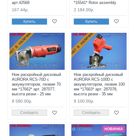
арт.42568
*15541* Rotor assembly
167.44р.
2 184.00р.
Купить
Купить
НЕТ В НАЛИЧИИ
НЕТ В НАЛИЧИИ
Нож раскройный дисковый
Нож раскройный дисковый
AURORA RCS-70D с
AURORA RCS-100D с
аккумулятором, лезвие 70
аккумулятором, лезвие 100
мм *17662* арт. 287077,
мм *17663* арт. 287078,
высота резки - 25 мм
высота резки - 35 мм
8 580.00р.
9 100.00р.
Сообщить
Сообщить
НОВИНКА